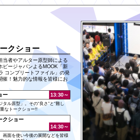
トークショー
担当者やアルター原型師による
ホビージャパンよるMOOK「新
ラ コンプリートファイル」の発
開催！魅力的な情報を皆様にお
ョー
13:30～
タル原型」。その“良さ”と“難し
重なトークショー!!
ークショー
14:30～
、画面を使い今後の展開などを皆様