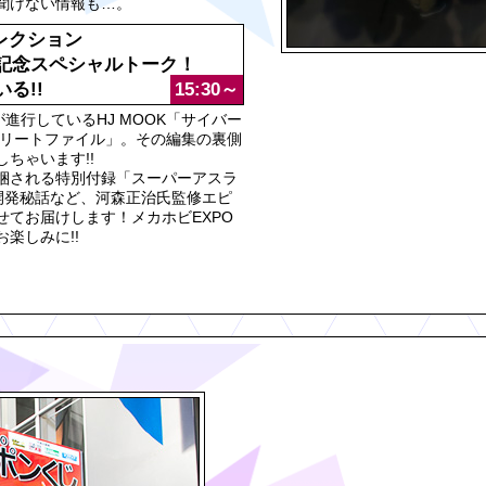
聞けない情報も…。
レクション
記念スペシャルトーク！
る!!
15:30～
進行しているHJ MOOK「サイバー
プリートファイル」。その編集の裏側
ちゃいます!!
梱される特別付録「スーパーアスラ
の開発秘話など、河森正治氏監修エピ
てお届けします！メカホビEXPO
楽しみに!!