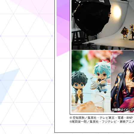
© 空知英秋／集英社・テレビ東京・電通・BN
©尾田栄一郎／集英社・フジテレビ・東映アニ