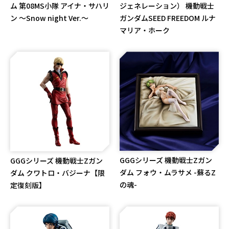
ム 第08MS小隊 アイナ・サハリ
ジェネレーション） 機動戦士
ン ～Snow night Ver.～
ガンダムSEED FREEDOM ルナ
マリア・ホーク
GGGシリーズ 機動戦士Zガン
GGGシリーズ 機動戦士Zガン
ダム フォウ・ムラサメ -蘇るZ
ダム クワトロ・バジーナ【限
の魂-
定復刻版】