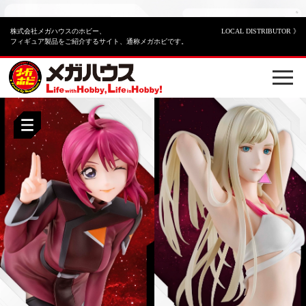
＠TEMPLATE_MB_WEB_WOVN＠
株式会社メガハウスのホビー、
LOCAL DISTRIBUTOR 》
フィギュア製品をご紹介するサイト、通称メガホビです。
製品情報
PRODUCTS
新着情報
INFOMATION
イベント・特設
SPECIAL
発売カレンダー
CALENDAR
開発ブログ
BLOG