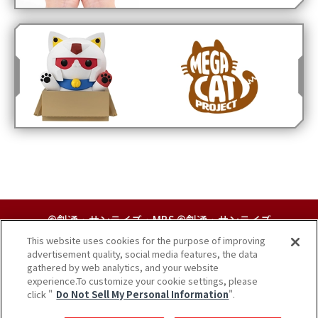
©創通・サンライズ・MBS ©創通・サンライズ
This website uses cookies for the purpose of improving
advertisement quality, social media features, the data
MegahouseCOPYRIGHT 2005-
2026 MEGAHOUSE
CORPORATION. ALL RIGHTS RESERVED.
gathered by web analytics, and your website
ALL OTHER PRODUCTS ARE TRADEMARKS OR
experience.To customize your cookie settings, please
REGISTERED OF THEIR RESPECTIVE OWNERS.
click "
Do Not Sell My Personal Information
".
ツイート