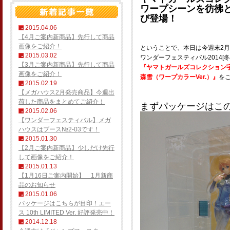
ワープシーンを彷彿
び登場！
2015.04.06
【4月ご案内新商品】先行して商品
画像をご紹介！
ということで、本日は今週末2月
2015.03.02
ワンダーフェスティバル2014[
【3月ご案内新商品】先行して商品
『ヤマトガールズコレクション宇
画像をご紹介！
森雪（ワープカラーVer.）』
を
2015.02.19
【メガハウス2月発売商品】今週出
荷した商品をまとめてご紹介！
まずパッケージはこ
2015.02.06
【ワンダーフェスティバル】メガ
ハウスはブース№2-03です！
2015.01.30
【2月ご案内新商品】少しだけ先行
して画像をご紹介！
2015.01.13
【1月16日ご案内開始】 1月新商
品のお知らせ
2015.01.06
パッケージはこちらが目印！エー
ス 10th LIMITED Ver. 好評発売中！
2014.12.18