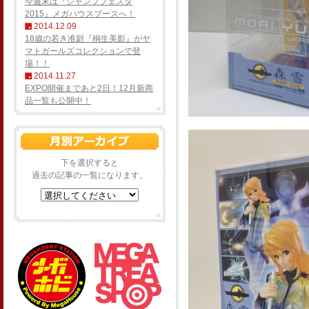
今週末は『ジャンプフェスタ
2015』メガハウスブースへ！
2014.12.09
18歳の若き准尉『桐生美影』がヤ
マトガールズコレクションで登
場！！
2014.11.27
EXPO開催まであと2日！12月新商
品一覧も公開中！
下を選択すると
過去の記事の一覧になります。