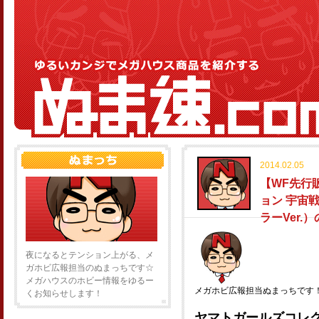
2014.02.05
【WF先行
ョン 宇宙戦
ラーVer.
夜になるとテンション上がる、メ
ガホビ広報担当のぬまっちです☆
メガハウスのホビー情報をゆるー
メガホビ広報担当ぬまっちです
くお知らせします！
ヤマトガールズコレ