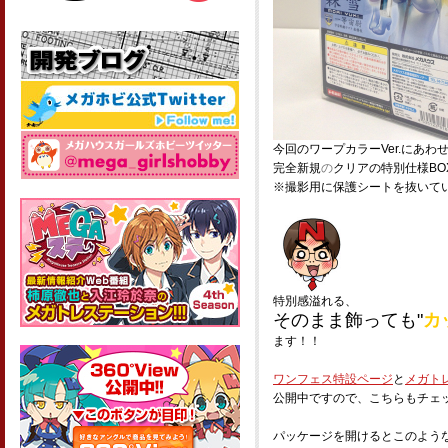
今回のワープカラーVer.にあわ
完全新規
の
クリアの特別仕様BO
※撮影用に保護シートを抜いて
特別感溢れる、
そのまま飾っても"
カ
ます！！
ワンフェス特設ページ
と
メガト
公開中ですので、こちらもチェ
パッケージを開けるとこのよう