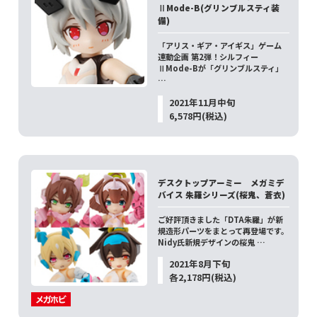
ⅡMode-B(グリンブルスティ装
備)
「アリス・ギア・アイギス」ゲーム
連動企画 第2弾！シルフィー
ⅡMode-Bが「グリンブルスティ」
…
2021年11月中旬
6,578円(税込)
デスクトップアーミー メガミデ
バイス 朱羅シリーズ(桜鬼、蒼衣)
ご好評頂きました「DTA朱羅」が新
規造形パーツをまとって再登場です。
Nidy氏新規デザインの桜鬼 …
2021年8月下旬
各2,178円(税込)