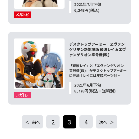
2021年7月下旬
6,248円(税込)
デスクトップアーミー ヱヴァン
ゲリヲン新劇場版 綾波レイ＆エヴ
ァンゲリオン零号機(改)
「綾波レイ」と「エヴァンゲリオン
零号機(改)」がデスクトップアーミー
に登場！レイには笑顔パーツ付 …
2021年6月下旬
8,778円(税込・送料別)
2
3
4
前へ
次へ