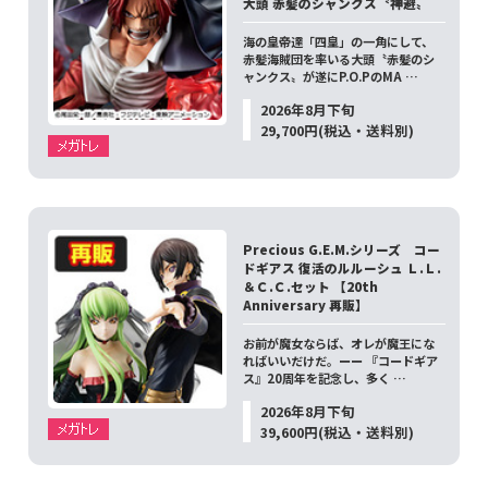
大頭 赤髪のシャンクス〝神避〟
海の皇帝達「四皇」の一角にして、
赤髪海賊団を率いる大頭〝赤髪のシ
ャンクス〟が遂にP.O.PのMA …
2026年8月下旬
29,700円(税込・送料別)
Precious G.E.M.シリーズ コー
ドギアス 復活のルルーシュ Ｌ.Ｌ.
＆Ｃ.Ｃ.セット 【20th
Anniversary 再販】
お前が魔女ならば、オレが魔王にな
ればいいだけだ。ーー 『コードギア
ス』20周年を記念し、多く …
2026年8月下旬
39,600円(税込・送料別)