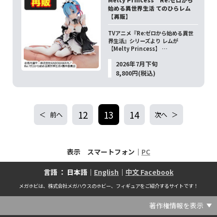
始める異世界生活 てのひらレム
【再販】
TVアニメ『Re:ゼロから始める異世
界生活』シリーズより レムが
【Melty Princess】 …
2026年7月下旬
8,800円(税込)
12
13
14
前へ
次へ
表示 スマートフォン｜
PC
言語 ： 日本語｜
English
｜
中文 Facebook
メガホビは、株式会社メガハウスのホビー、フィギュアをご紹介するサイトです！
著作権情報を表示