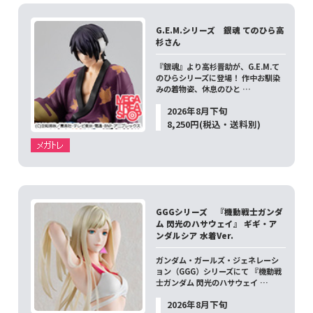
G.E.M.シリーズ 銀魂 てのひら高
杉さん
『銀魂』より高杉晋助が、G.E.M.て
のひらシリーズに登場！ 作中お馴染
みの着物姿、休息のひと …
2026年8月下旬
8,250円(税込・送料別)
GGGシリーズ 『機動戦士ガンダ
ム 閃光のハサウェイ』 ギギ・ア
ンダルシア 水着Ver.
ガンダム・ガールズ・ジェネレーシ
ョン（GGG）シリーズにて 『機動戦
士ガンダム 閃光のハサウェイ …
2026年8月下旬