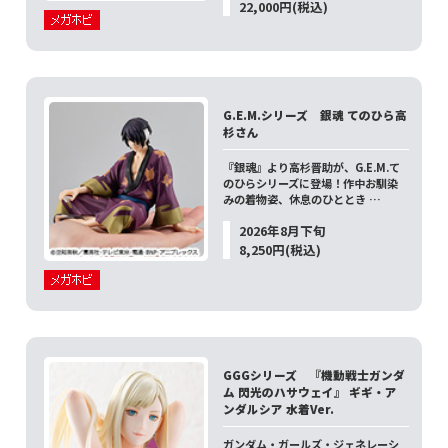
22,000円(税込)
G.E.M.シリーズ 銀魂 てのひら高
杉さん
『銀魂』より高杉晋助が、G.E.M.て
のひらシリーズに登場！作中お馴染
みの着物姿、休息のひととき …
2026年8月下旬
8,250円(税込)
GGGシリーズ 『機動戦士ガンダ
ム 閃光のハサウェイ』 ギギ・ア
ンダルシア 水着Ver.
ガンダム・ガールズ・ジェネレーシ