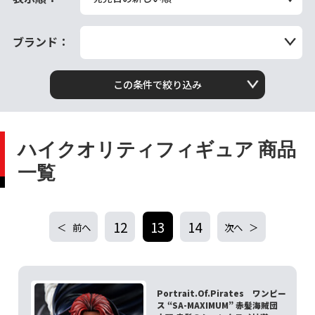
ブランド：
この条件で絞り込み
ハイクオリティフィギュア 商品
一覧
12
13
14
前へ
次へ
Portrait.Of.Pirates ワンピー
ス “SA-MAXIMUM” 赤髪海賊団