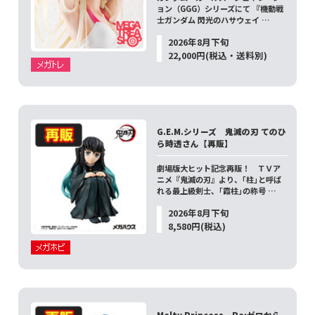
ョン（GGG）シリーズにて 『機動戦
士ガンダム 閃光のハサウェイ …
2026年8月下旬
22,000円(税込・送料別)
G.E.M.シリーズ 鬼滅の刃 てのひ
ら時透さん【再販】
劇場版大ヒット記念再販！ ＴＶア
ニメ『鬼滅の刃』より、｢柱｣と呼ば
れる最上級剣士、｢霞柱｣の称号 …
2026年8月下旬
8,580円(税込)
Melty Princess Re:ゼロから