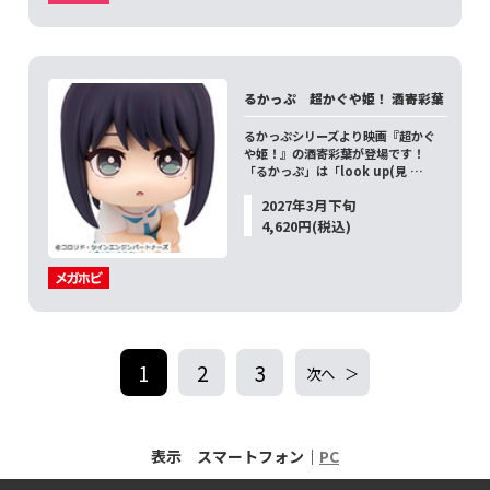
るかっぷ 超かぐや姫！ 酒寄彩葉
るかっぷシリーズより映画『超かぐ
や姫！』の酒寄彩葉が登場です！
「るかっぷ」は「look up(見 …
2027年3月下旬
4,620円(税込)
1
2
3
次へ
表示 スマートフォン｜
PC