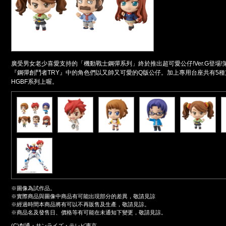
廣受男女老少喜愛支持的「機動戰士鋼彈系列」終於推出超可愛公仔!Ver.G登場
『鋼彈創鬥者TRY』中的角色們以又帥又可愛的Q版公仔。加上專用台座共有5
HGBF系列上喔。
※圖像為試作品。
※實際商品與圖像中商品有可能出現部分的差異，敬請見諒
※經過時間本商品將有可以不再販售及生產，敬請見諒。
※商品名及發售日、價格等有可能在未通知下變更，敬請見諒。
(C)創通・サンライズ・テレビ東京