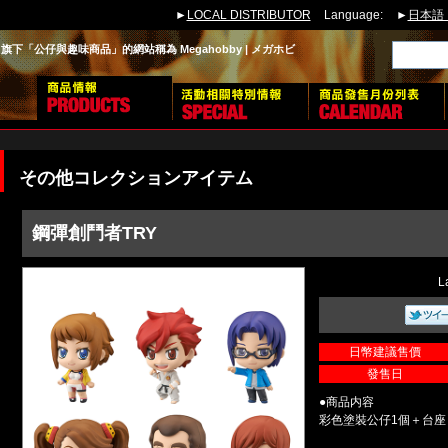
►
LOCAL DISTRIBUTOR
Language:
►
日本語
下「公仔與趣味商品」的網站稱為 Megahobby | メガホビ
その他コレクションアイテム
鋼彈創鬥者TRY
L
日幣建議售價
發售日
●商品内容
彩色塗裝公仔1個＋台座