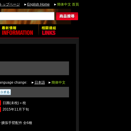
トップページ
►
English Home
►
簡体中文 首頁
anguage change:
►
日本語
►
簡体中文
日圓(未稅)＋稅
2015年11月下旬
･擴張手臂配件 全6種