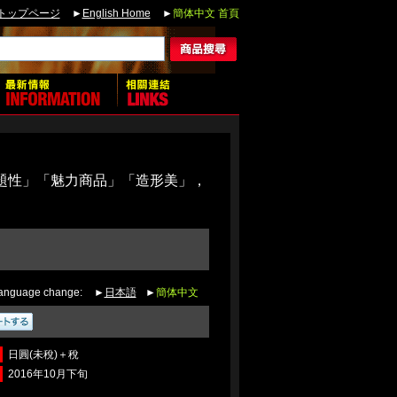
トップページ
►
English Home
►
簡体中文 首頁
題性」「魅力商品」「造形美」，
anguage change:
►
日本語
►
簡体中文
日圓(未稅)＋稅
2016年10月下旬