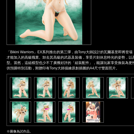
「Bikini Warriors」EX系列推出的第三彈，由Tony大師設計的瓦爾基里
才能加入的高級職業。卸去其高級的武器及裝備，享受片刻休息時光的姿勢，以
型。當然，這組模型也少不了廣獲好評的「組裝配件」，能讓玩家享受換裝為更
供預購特別活動，附贈印有Tony大師描繪原創插圖的A4尺寸雙面照片。
※圖像為試作品。