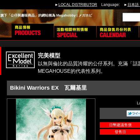
►
LOCAL DISTRIBUTOR
Language:
►
日本語
下「公仔與趣味商品」的網站稱為 Megahobby | メガホビ
完美模型
以無與倫比的品質誇耀的公仔系列。充滿「話
MEGAHOUSE的代表性系列。
Bikini Warriors EX 瓦爾基里
L
日幣建議售價
發售日