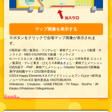
マップ画像を表示する
※ボタンをクリックで会場マップ画像が表示されま
す。
©尾田栄一郎／集英社・フジテレビ・東映アニメーション ©創通・サ
ンライズ・MBS ©SUNRISE ©創通・サンライズ
©バードスタジオ／集英社・東映アニメーション ©岸本斉史 スコット
／集英社・テレビ東京・ぴえろ ©本郷あきよし・東映アニメーション
©武内直子・PNP・東映アニメーション ©Naoko Takeuchi ©西﨑義
展/宇宙戦艦ヤマト2202製作委員会
©2014 Happy Elements K.K ©アイドリッシュセブン ©はせつ町民会
／ユーリ!!! on ICE 製作委員会 ©KOTOBUKIYA
©Nintendo・Creatures・GAME FREAK・TV Tokyo・ShoPro・JR
Kikaku ©Pokémon ©MegaHouse