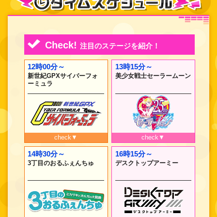
Check!
注目のステージを紹介！
12時00分～
13時15分～
新世紀GPXサイバーフォ
美少女戦士セーラームーン
ーミュラ
check▼
check▼
14時30分～
16時15分～
3丁目のおるふぇんちゅ
デスクトップアーミー