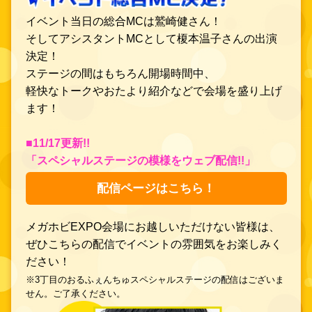
イベント当日の総合MCは鷲崎健さん！
そしてアシスタントMCとして榎本温子さんの出演
決定！
ステージの間はもちろん開場時間中、
軽快なトークやおたより紹介などで会場を盛り上げ
ます！
■11/17更新!!
「スペシャルステージの模様をウェブ配信!!」
配信ページはこちら！
メガホビEXPO会場にお越しいただけない皆様は、
ぜひこちらの配信でイベントの雰囲気をお楽しみく
ださい！
※3丁目のおるふぇんちゅスペシャルステージの配信はございま
せん。ご了承ください。