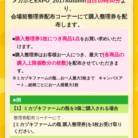
メガホビEXPO_2017Autumn
当日10時30分
よ
り、
会場前整理券配布コーナーにて購入整理券を配
布します。
購入整理券1枚につき商品1点
■
をお買い求めいただ
けます。
[各商品の
■購入整理券はお客様お一人につき、最大で
購入上限個数分の枚数]
を配布させていただきま
す。
※ミカヅキファームの瓶…お一人最大3枚まで キャンバスア
ート…絵柄ごとにお一人様最大1枚
■例
【1】ミカヅキファームの瓶を3個ご購入される場合
整理券配布コーナーにて
[ミカヅキファームの瓶 購入整理券]を3枚お受け取り
ください。