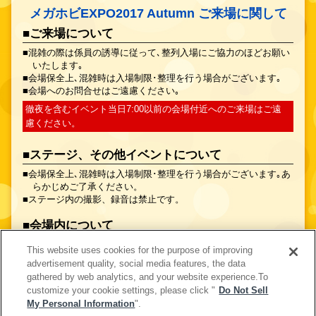
メガホビEXPO2017 Autumn ご来場に関して
■ご来場について
■混雑の際は係員の誘導に従って､整列入場にご協力のほどお願い
いたします｡
■会場保全上､混雑時は入場制限･整理を行う場合がございます｡
■会場へのお問合せはご遠慮ください｡
徹夜を含むイベント当日7:00以前の会場付近へのご来場はご遠
慮ください。
■ステージ、その他イベントについて
■会場保全上､混雑時は入場制限･整理を行う場合がございます｡あ
らかじめご了承ください。
■ステージ内の撮影、録音は禁止です。
■会場内について
■当イベント内ではスタッフの指示に従い頂きますようお願いい
This website uses cookies for the purpose of improving
たします｡
advertisement quality, social media features, the data
■会場内での飲食･喫煙は禁止いたします｡
gathered by web analytics, and your website experience.To
■貴重品は各自の責任にて管理をお願いいたします｡
customize your cookie settings, please click "
Do Not Sell
■万一､盗難･紛失･事故等が発生した場合もイベント及び イベン
My Personal Information
".
ト会場は責任を負いかねます｡