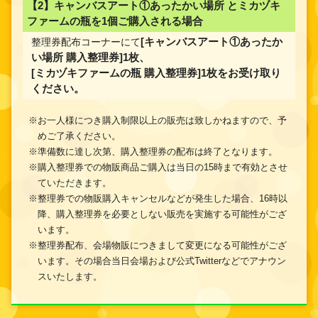
【2】キャンバスアート①あったかい場所 とミカヅキ
ファームの瓶を1個ご購入される場合
整理券配布コーナーにて
[キャンバスアート①あったか
い場所 購入整理券]1枚、
[ミカヅキファームの瓶 購入整理券]1枚をお受け取り
ください。
※お一人様につき購入制限以上の販売は致しかねますので、予
めご了承ください。
※準備数に達し次第、購入整理券の配布は終了となります。
※購入整理券での物販商品ご購入は当日の15時まで有効とさせ
ていただきます。
※整理券での物販購入キャンセルなどが発生した場合、16時以
降、購入整理券を必要としない販売を実施する可能性がござ
います。
※整理券配布、会場物販につきまして変更になる可能性がござ
います。その場合当日会場および公式Twitterなどでアナウン
スいたします。