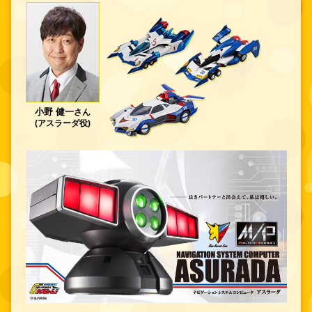
小野 健一
さん
(アスラーダ役)