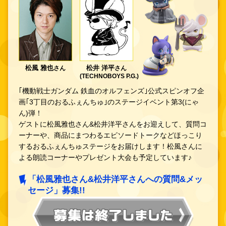
松風 雅也
松井 洋平
さん
さん
(TECHNOBOYS P.G.)
｢機動戦士ガンダム 鉄血のオルフェンズ｣公式スピンオフ企
画｢3丁目のおるふぇんちゅ｣のステージイベント第3(にゃ
ん)弾！
ゲストに松風雅也さん&松井洋平さんをお迎えして、質問コ
ーナーや、商品にまつわるエピソードトークなどほっこり
するおるふぇんちゅステージをお届けします！松風さんに
よる朗読コーナーやプレゼント大会も予定しています♪
「松風雅也さん&松井洋平さんへの質問&メッ
セージ」募集!!