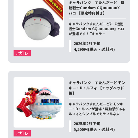
キャラバンク すたんだーど 機
動戦士Gundam GQuuuuuuX
ハロ 【限定特典付き】
キャラバンクすたんだーどに『機動
戦士Gundam GQuuuuuux』ハロ
が登場です！ ”キャラ …
2026年2月下旬
4,290円(税込・送料別)
キャラバンク すたんだーど モン
キー・D・ルフィ 【エッグヘッド
編】
キャラバンクすたんだーどにモンキ
ー・D・ルフィが登場！躍動感がある
ルフィとシンプルでカラフルな未 …
2025年2月下旬
5,500円(税込・送料別)