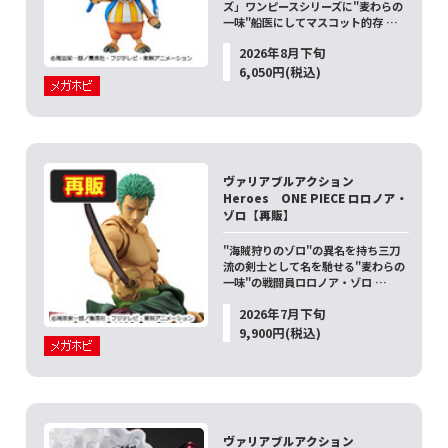
ズ」ワンピースシリーズに"麦わらの
一味"船医にしてマスコット的存 …
2026年8月下旬
6,050円(税込)
ヴァリアブルアクション
Heroes ONE PIECE ロロノア・
ゾロ【再販】
"海賊狩りのゾロ"の異名を持ち三刀
流の剣士として名を馳せる"麦わらの
一味"の戦闘員ロロノア・ゾロ …
2026年7月下旬
9,900円(税込)
ヴァリアブルアクション