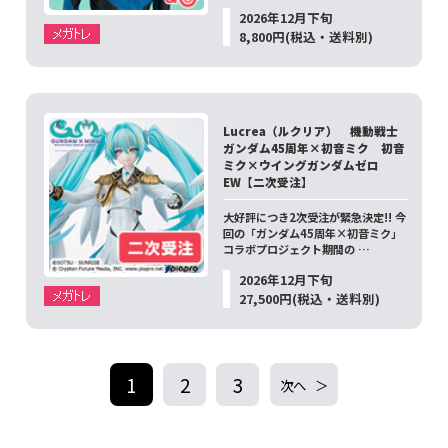
2026年12月下旬
8,800円(税込・送料別)
Lucrea（ルクリア） 機動戦士
ガンダム45周年×初音ミク 初音
ミク×ウイングガンダムゼロ
EW【二次受注】
大好評につき2次受注が緊急決定!! 今
回の「ガンダム45周年×初音ミク」
コラボプロジェクト期間の …
2026年12月下旬
27,500円(税込・送料別)
1
2
3
次へ