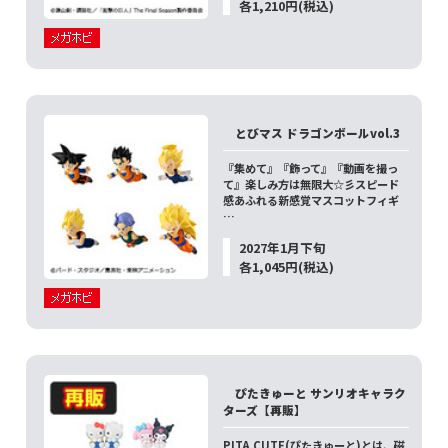
各1,210円(税込)
とびマス ドラゴンボールvol.3
『集めて』『飾って』『動画を撮っ
て』楽しみ方は無限大☆彡スピード
感あふれる新感覚マスコットフィギ
…
2027年1月下旬
各1,045円(税込)
ぴたきゅーと サンリオキャラク
ターズ【再販】
PITA CUTE(ぴたきゅーと)とは、磁