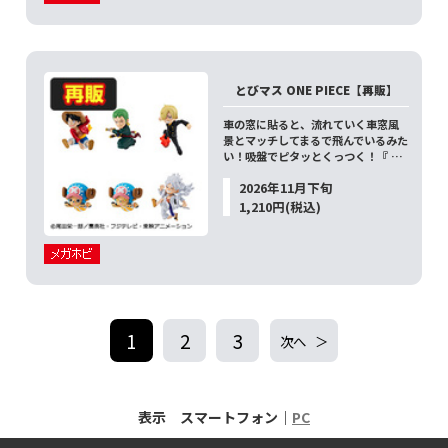
とびマス ONE PIECE【再販】
車の窓に貼ると、流れていく車窓風
景とマッチしてまるで飛んでいるみた
い！吸盤でピタッとくっつく！『 …
2026年11月下旬
1,210円(税込)
1
2
3
次へ
表示 スマートフォン｜
PC