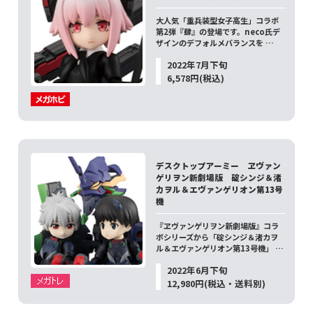
大人気「重兵装型女子高生」コラボ
第2弾『肆』の登場です。neco氏デ
ザインのデフォルメバランスを …
2022年7月下旬
6,578円(税込)
デスクトップアーミー ヱヴァン
ゲリヲン新劇場版 碇シンジ＆渚
カヲル＆エヴァンゲリオン第13号
機
『ヱヴァンゲリヲン新劇場版』コラ
ボシリーズから「碇シンジ＆渚カヲ
ル＆エヴァンゲリオン第13号機」 …
2022年6月下旬
12,980円(税込・送料別)