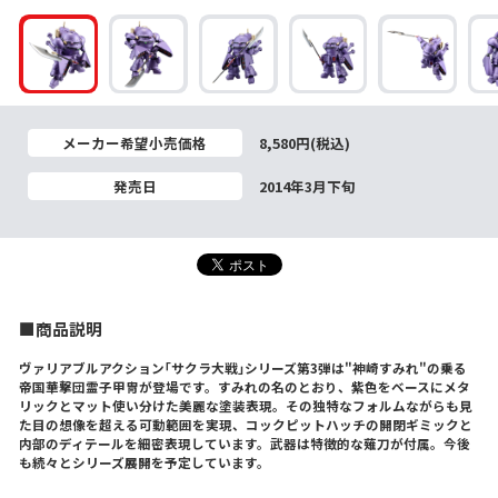
メーカー希望小売価格
8,580円(税込)
発売日
2014年3月下旬
■商品説明
ヴァリアブルアクション｢サクラ大戦｣シリーズ第3弾は"神崎すみれ"の乗る
帝国華撃団霊子甲冑が登場です。すみれの名のとおり、紫色をベースにメタ
リックとマット使い分けた美麗な塗装表現。その独特なフォルムながらも見
た目の想像を超える可動範囲を実現、コックピットハッチの開閉ギミックと
内部のディテールを細密表現しています。武器は特徴的な薙刀が付属。今後
も続々とシリーズ展開を予定しています。