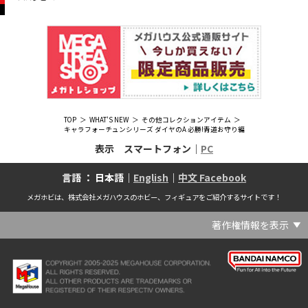
TOP
WHAT'S NEW
その他コレクションアイテム
キャラフォーチュンシリーズ ダイヤのA 必勝!青道お守り編
表示 スマートフォン｜
PC
言語 ： 日本語｜
English
｜
中文 Facebook
メガホビは、株式会社メガハウスのホビー、フィギュアをご紹介するサイトです！
著作権情報を表示
(C) Crypton Future Media, INC. www.piapro.net(C) '25 SANRIO CO., LTD. APPR. NO. L656640(C) '25 SANRIO CO.,LTD.APPR.NO.L655202(C) '26 SANRIO CO., LTD. APPR. NO. L662313(C) '76, '19 SANRIO APPR. NO.S601931(C) & ™Warner Bros. Entertainment Inc. Publishing Rights (C) JKR. (s23)(C) 2006 円谷プロ・CBC (C) 2013 佐島勤／KADOKAWA アスキー・メディアワークス刊／魔法科高校製作委員会(C) 2015,2016 SANRIO CO.,LTD.Ⓛ APPROVAL NO.S571509(C) 2016 COVER Corp.(C) 2020 Legendary. All Rights Reserved. TM & (C) TOHO CO., LTD. MONSTERVERSE TM & (C) Legendary(C) 2021「劇場版 呪術廻戦 0」製作委員会 (C)芥見下々／集英社(C) 2024 Legendary. All Rights Reserved. GODZILLA TM & (C)TOHO CO., LTD. MONSTERVERSE TM & (C)Legendary(C) 2025 MAPPA／チェンソーマンプロジェクト (C)藤本タツキ／集英社(C) 2025 NEXON Games Co., Ltd. All Rights Reserved.(C) Crypton Future Media, INC. www.piapro.net piapro (C)MegaHouse(C) Cygames, Inc.(C) Cygames, Inc. (C) MegaHouse(C) Disney(C) KOTOBUKIYA (C)MegaHouse(C) KOTOBUKIYA・RAMPAGE (C)Masaki Apsy (C) MegaHouse(C) Naoko Takeuchi (C) 武内直子・PNP／劇場版「美少女戦士セーラームーンEternal」製作委員会(C) バードスタジオ／集英社 (C)「2018ドラゴンボール超」製作委員会(C) 尼子騒兵衛／NHK・NEP(C) 東映 (C) 石川雅之・講談社/もやしもん製作委員会 (C)'76, '88, '96, '01, '05, '19 SANRIO APPR. NO.S603299(C)「2009 ワンピース」製作委員会 (C)尾田栄一郎／集英社・フジテレビ・東映アニメーション(C)『ヒプノシスマイク-Division Rap Battle-』Rhyme Anima製作委員会(C)1982 ビックウエスト(C)1983 BIGWEST・TMS(C)1983 ビックウエスト・TMS(C)1994 BIGWEST(C)1995 HAL Laboratory, Inc. / Nintendo(C)1997 ビーパパス・さいとうちほ/小学館・少革委員会・テレビ東京(C)2001 BONES・出渕 裕／Rahxephon project(C)2001鶴田謙二/講談社・バンダイビジュアル (C)2004 AQUAPLUS(C)2004 テレビ朝日・東映ＡＧ・東映 (C)2005 BONES/Project EUREKA・MBS (C)2005 Production I.G-Aniplex-MBS・HAKUHODO (C)2005 SYUN MATSUENA/SHOGAKUKAN (C)2006 Ntreev Soft Co.,Ltd.& HanbitSoft lnc.ALL Rights Resarved (C)2006 円谷プロ・CBC(C)2006-2013 Nitroplus(C)2006竜騎士07/ひぐらしのなく頃に製作委員会･創通エージェンシー (C)2007 BIGWEST/MACROSS F PROJECT/MBS(C)2007 ビックウエスト／マクロスF製作委員会・MBS(C)2007 石森プロ・テレビ朝日・ADK・東映 (C)2007-2010 Nitroplus (C)HobbyJAPAN(C)2007-2010 Nitroplus (C)ぱすてるインク応援団 (C)SNK PLAYMORE (C)HobbyJAPAN※「THE KING OF FIGHTERS」は、株式会社SNKプレイモアの登録商標です。※「サムライスピリッツ」は、株式会社SNKプレイモアの登録商標です。(C)2008 GONZO･Nitroplus/Blassreiter Project (C)2008 VisualArt's/Key(C)2008 清水栄一・下口智裕・秋田書店/GONZO/ラインバレルパートナーズ(C)2008 清水栄一・下口智裕・秋田書店/GONZO/ラインバレルパートナーズ MegaHouse 2009 MADE IN CHINA(C)2009 HobbyJAPAN/クイーンズブレイドパートナーズ(C)2009 石森プロ・テレビ朝日・ADK・東映(C)2010 石森プロ・テレビ朝日・ADK・東映(C)2010石森プロ・テレビ朝日・ADK・東映(C)2011 平坂読・メディアファクトリー/製作委員会は友達が少ない(C)2011 石森プロ・テレビ朝日・東映AG・東映(C)2011石森プロ・テレビ朝日・東映AG・東映(C)2012 宇宙戦艦ヤマト2199 製作委員会(C)2012 石森プロ・テレビ朝日・ADK・東映(C)2012西尾維新・暁月あきら／集英社・箱庭学園生徒会(C)2013 テレビ朝日・東映AG・東映(C)2013 プロジェクトラブライブ！(C)2013 笹本祐一／朝日新聞出版・劇場版モーレツ宇宙海賊製作委員会(C)2014 BONES / Project SPACE DANDY(C)2014 Happy Elements K.K(C)2015 EXNOA LLC/NITRO PLUS(C)2015 EXNOA LLC/Nitroplus(C)2015 FiFS／ＫＡＤＯＫＡＷＡ アスキー・メディアワークス刊／POSA製作委員会(C)2015 内藤泰弘/集英社･血界戦線製作委員会(C)2016 プロジェクトラブライブ！サンシャイン!!(C)2017 川原 礫／ＫＡＤＯＫＡＷＡ アスキー・メディアワークス／ SAO-A Project(C)2017 川原 礫／ＫＡＤＯＫＡＷＡ アスキー・メディアワークス／SAO-A Project (C)MegaHouse(C)2017 時雨沢恵一／ＫＡＤＯＫＡＷＡ アスキー・メディアワークス／GGO Project (C)MegaHouse(C)2017-2019 Pyramid,Inc. / COLOPL,Inc. (C)MegaHouse(C)2017上海阅文信息技术有限公司(C)2019 Legendary and Warner Bros. Entertainment Inc. (C)2019 Pokemon. (C)1995–2019 Nintendo / Creatures Inc. / GAME FREAK inc.(C)2020 TRIGGER・中島かずき／『BNA ビー・エヌ・エー』制作委員会(C)2020 林田球･小学館／ドロヘドロ製作委員会(C)2021 BIGWEST(C)2021「シン・ウルトラマン」製作委員会 (C)円谷プロ(C)2023 KADOKAWA/ GAMERA Rebirth製作委員会(C)2024 KADOKAWA/P.A.WORKS/MAYOPAN PROJECT(C)2024 SANRIO CO., LTD. APPR. NO. L653883(C)2026 SANRIO CO., LTD. APPROVAL NO. L663707(C)2026.VIVINOS All rights reserved.(C)A-1 Pictures/Aniplex・テレビ東京(C)ABC･メ～テレ･東映アニメーション･ハピネット (C)ABC・東映アニメーション(C)Aikatsu, Pripara 10th Project(C)AIS/海上安全整備局(C)AnekoYusagi_Seira Minami/KADOKAWA/Shield Hero S3 Project(C)ATLUS (C)SEGA All rights reserved.(C)ATLUS (C)SEGA All rights reserved. (C)MegaHouse(C)ATLUS (C)SEGA/PERSONA5 the Animation Project (C)ATLUS CO.2006 ALL RIGHTS RESERVED.2008 (C)ATLUS CO.LTD.1996(C)ATLUS CO.2006 ALL RIGHTS RESERVED.LTD.1996(C)ATLUS CO.LTD.20072009(C)ATLUS. (C)SEGA.(C)B・P・W/ヒーローマン制作委員会・テレビ東京(C)BANDAI(C)BANDAI NAMCO Entertainment Inc.(C)BANDAI NAMCO Games Inc.(C)BANDAI・こどもの館(C)BNEI／PROJECT CINDERELLA(C)BNP/AIKATSU 10TH STORY(C)BNP/BANDAI, DENTSU, TV TOKYO(C)BNP/BANDAI, NAS, TV TOKYO(C)BNP/T&B PARTNERS(C)BNP/T&B PARTNERS (C)BNP/T&B MOVIE PARTNERS(C)BONES・會川 昇／コンクリートレボルティオ製作委員会(C)BONES/STAR DRIVER製作委員会・MBS(C)BONES/キャプテン・アース製作委員会・MBS(C)CAPCOM /TEAM BASARA(C)CAPCOM CO., LTD.(C)CAPCOM CO., LTD. ALL RIGHTS RESERVED.(C)CAPCOM CO.,LTD(C)CAPCOM. (C)CLAMP・ShigatsuTsuitachi CO.,LTD.／講談社(C)CLAMP・ST・講談社／NHK・NEP(C)coly(C)Dune is a trademark and copyright of Dino DeLaurentiis Corp. Licensed by Universal Studios. All Rights Reserved.(C)GAINAX・カラー(C)GAINAX×カラー(C)GREE.Inc.(C)GungHo Online Entertainment, Inc. All Rights Reserved.(C)GUST CO.,LTD.2009(C)HOBBY JAPAN(C)HobbyJAPAN Illustration：空中幼彩，F.S.(C)HobbyJAPAN Illustration：空中幼彩，F.S.く(C)HobbyJAPAN (C)HobbyJAPAN Co.,Ltd. All Rights Reserved. Lost Worlds is a trademark of Flying Buffalo lnc. and is used with permission. Illustration：えぃわ、FS、金子ひらく、黒木雅弘、みぶなつき(C)HobbyJAPAN Illustration：F.S、えぃわ、空中幼彩、久行宏和、みぶなつき、赤賀博隆(C)HobbyJAPAN Illustration：Niθ、泉まひる、緋色雪、誉(C)HobbyJAPAN Illustration：高村和宏、2号、平田雄三、F.S、松竜、かんたか (C)HobbyJAPAN Illutration：F.S、えぃわ、空中幼彩、久行宏和、みぶなつき、赤賀博隆(C)HobbyJAPAN Illutration：松竜、かんたか、えぃわ、原田将太郎、F.S、水龍敬、金子ひらく、久行宏和、2号、赤賀博隆、平田雄三、高村和宏、みぶなつき、空中幼彩、黒木雅広、ズンダレぼん(C)HobbyJAPAN 撮影：井上写真スタジオ(C)honeybee(C)Index Corporation 1995,2005(C)Index Corporation 1996,2008(C)Index Corporation 1996,2010(C)Index Corporation 2011(C)Index Corporation/「デビルサバイバー2」アニメーション製作委員会(C)Index Corporation/「ペルソナ4」アニメーション製作委員会(C)Index Corporation/「ペルソナ4」アニメーション製作委員会 (C)Index Corporation 1996,2011(C)JAPAN ACTION ENTERPRISE(C)King Record Co., Ltd.(C)Konami Digital Entertainment(C)L5/YWP・TX(C)Liber Entertainment Inc. All Rights Reserved.(C)LUCKY LAND COMMUNICATIONS/集英社・ジョジョの奇妙な冒険GW製作委員会(C)LUCKY LAND COMMUNICATIONS/集英社・ジョジョの奇妙な冒険SO製作委員会(C)Magica Quartet/Aniplex・Madoka Partners・MBS(C)Magica Quartet/Aniplex,Madoka Project(C)March·Monster (C)2017 NanPai Entertainment All Right Reserved版权所有 南派泛娱有限公司(C)MegaHouse(C)MODERHYTHM /Kazushi Kobayashi (C)MegaHouse(C)NAMCO LIMITED (C)NANOHA The MOVIE 1st PROJECT(C)Naoko Takeuchi(C)Naoko Takeuchi (C)武内直子・PNP・東映アニメーション(C)Naoko Takeuchi (C)武内直子・PNP／劇場版「美少女戦士セーラームーンCosmos」製作委員会(C)NBGI(C)NBGI/PROJECTiM@S(C)neco (C)MegaHouse(C)NEXON Games Co., Ltd. & Yostar, Inc. All Rights Reserved.(C)Nintendo / HAL Laboratory, Inc.(C)Nintendo・Creatures・GAME FREAK・TV Tokyo・ShoPro・JR Kikaku (C)Pokémon(C)Nintendo･Creatures･GAME FREAK･TV Tokyo･ShoPro･JR Kikaku(C)Pokemon(C)Nitroplus (C)Nitroplus／TYPE-MOON・ufotable・FZPC(C)Olympus Knights / Aniplex•Project AZ(C)ONE・小学館／「モブサイコ100 Ⅲ」製作委員会(C)ONE・村田雄介／集英社・ヒーロー協会本部(C)P1998-2026 (C)V・N・M(C)P1998-2027 (C)V・N・M(C)P98-23 (C)V・N・M(C)Paradox Live2020(C)PEACH‐PIT・講談社／エンブリオ捜索隊・テレビ東京(C)Petit Depotto/Project D.Q.O.(C)PLEX/MachineRobo Partner(C)POT（冨樫義博）1998年-2011年 (C)VAP・日本テレビ・集英社・マッドハウス(C)Production I.G・士郎正宗/NTV・VAP・IG・DNDP (C)PRODUCTION REED 1990(C)PRODUCTION REED 1996(C)Pyramid,Inc. / COLOPL,Inc. (C)MegaHouse(C)SEGA(C)SEGA (C)RED(C)SEGA, 2003, CHARACTERS (C)AUTOMUSS CHARACTER DESIGN：KATOKI HAJIME(C)SEGA&Index Corporation 19972005 (C)Index Corporation 2007(C)SHOJI KAWAMORI,SATELIGHT／Project AQUARION EVOL.(C)SNK CORPORATION ALL RIGHTS RESERVED.(C)SOTSU・SUNRISE (C) Crypton Future Media, INC. www.piapro.net piapro(C)Sphere All Right Reserved.(C)Spider Lily／アニプレックス・ABCアニメーション・BS11(C)SPRITE. ALL RIGHTS PESERVED.(C)SQUARE ENIX／人類会議 (C)MegaHouse(C)SRWOG PROJECT(C)SUNRISE(C)SUNRISE・R(C)SUNRISE/DD PARTNERS(C)SUNRISE/PROJECT G-AKITO Character Design (C)2006-2011 CLAMP/ST(C)SUNRISE／PROJECT G-ROZE Character Design (C)2006-2024 CLAMP・ST(C)SUNRISE／PROJECT GEASS Character Design (C)2006 CLAMP・ST(C)SUNRISE／PROJECT GEASS Character Design (C)2006-2008 CLAMP・ST(C)SUNRISE/PROJECT GEASS・MBS Character Design (C)2006 CLAMP(C)SUNRISE/PROJECT GEASS・MBS Character Design (C)2006-2008 CLAMP(C)SUNRISE/PROJECT GEASS・MBS Character Design(C)2006 CLAMP(C)SUNRISE/PROJECT L-GEASS Character Design (C)2006-2017 CLAMP・ST(C)SUNRISE／PROJECT L-GEASS Character Design (C)2006-2017 CLAMP・ST(C)SUNRISE／PROJECT L-GEASS Character Design (C)2006-2018 CLAMP・ST(C)SUNRISE/T&B PARTNERS,MBS(C)SUNRISE/VVV Committee, MBS(C)TMS(C)TOMYTEC (C)MegaHouse(C)TRIGGER・中島かずき／XFLAG(C)TSUBURAYA PRODUCTIONS(C)TSUKASA JUN 2007(C)TYPE-MOON / FGO PROJECT(C)TYPE-MOON / FGO PROJECT (C)MegaHouse(C)TYPE-MOON / FGO7 ANIME PROJECT(C)Universal City Studios LLC. All Rights Reserved.(C)UTA☆PRIPROJECT(C)VisualArt's/Key(C)X-nauts・Psikyo (C)Y.M/S,ACC(C)あfろ・芳文社／野外活動プロジェクト(C)アイドリッシュセブン(C)あさりよしとお／講談社(C)あだちとか・講談社/ノラガミ製作委員会(C)アポカリプスホテル製作委員会(C)あらゐけいいち・角川書店/東雲研究所(C)いのまたむつみ (C)藤島康介 (C)BANDAI NAMCO Entertainment Inc.(C)いのまたむつみ (C)藤島康介 (C)BNGI(C)いのまたむつみ (C)藤島康介 (C)NBGI(C)えびはら武司／LAYUP (C)おおじこうじ・京都アニメーション／岩鳶高校水泳部(C)オケアノス／「翠星のガルガンティア」製作委員会(C)オニグンソウ/集英社, もののがたり製作委員会(C)かきふらい・芳文社/桜高軽音部(C)カクダイ Authorized by Phoenix Corporation,Ltd(C)カフェノーウェア/ハマトラ製作委員会(C)カラー(C)カラー (C) MegaHouse(C)くぼたまこと/スクウェアエニックス・フライングドッグ (C)コーエーテクモゲームス All rights reserved.(C)こしたてつひろ／小学館・ShoPro(C)コロリド・ツインエンジンパートナーズ(C)サイコパス製作委員会(C)サンライズ(C)サンライズ (C)高千穂＆スタジオぬえ・サンライズ(C)サンライズ・R(C)サンライズ・テレビ東京 (C)SUNRISE・BV・WOWOW (C)スクウェアエニックス／ジャイロゼッター製作委員会・テレビ東京(C)スタジオ・ダイス/集英社・テレビ東京・KONAMI(C)タツノコプロ(C)タツノコプロ・NTV(C)つくしあきひと・竹書房／メイドインアビス「烈日の黄金郷」製作委員会(C)テレビ朝日・東映AG・東映 MegaHouse2009(C)にいさとる・講談社／WIND BREAKER Project(C)ねことうふ・一迅社／「おにまい」製作委員会(C)バード・スタジオ／集英社 (C)SAND LAND 製作委員会(C)バード・スタジオ／集英社・東映アニメーション(C)バードスタジオ／集英社 (C)「2015 ドラゴンボールＺ」製作委員会(C)バードスタジオ／集英社・フジテレビ・東映アニメーション(C)バードスタジオ／集英社・フジテレビ・東映アニメーション (C)BANDAI NAMCO Entertainment inc.(C)バードスタジオ／集英社・東映アニメーション (C)ハイクオソフト(C)はまじあき／芳文社・アニプレックス(C)ぴえろ・TooKyoGames／アクダマドライブ製作委員会(C)まつもと泉・集英社(C)まつもと泉／集英社(C)メガハウス(C)モンキーパンチ/TMS・NTV(C)ゆでたまご・東映アニメーション(C)久保帯人／集英社・テレビ東京・dentsu・ぴえろ(C)九井諒子・KADOKAWA刊／「ダンジョン飯」製作委員会(C)亀山陽平／タイタン工業(C)伊東岳彦／集英社・サンライズ(C)八木教広／集英社・「CLAYMORE制作委員会」 (C)円谷プロ(C)円谷プロ (C)2018 TRIGGER・雨宮哲／「GRIDMAN」製作委員会(C)円谷プロ (C)2023 TRIGGER・雨宮哲／「劇場版グリッドマンユニバース」製作委員会(C)創通・サンライズ(C)創通・サンライズ (C)創通・サンライズ・毎日放送(C)創通・サンライズ・MBS(C)創通・サンライズ・テレビ東京(C)創通・サンライズ・毎日放送(C)創通・フィールズ/MJP製作委員会(C)創通エージェンシー・サンライズ (C)創通エージェンシー・サンライズ・毎日放送 (C)加藤和恵/集英社・「青の祓魔師」製作委員会・MBS(C)助野