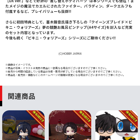
【DX Ver.】などで好評の"差し替えボディパーツ"は本シリーズでも健在！ま
たメイジの魔法でカエルにされたファイター、パラディン、ダークエルフも
付属するなど、プレイバリューも抜群!!
さらに初回特典として、蔓木鋼音氏描き下ろしの『クイーンズブレイド×ビ
キニ・ウォリアーズ』夢の競艶お風呂ピンナップ(A4サイズ)を封入など充実
のセット内容となっています。
今後も続く『ビキニ・ウォリアーズ』シリーズにご期待ください!!
(C)HOBBY JAPAN
※画像はイメージです。
※商品の写真・イラストは実際の商品と一部異なる場合がございますのでご了承ください。
※発売から時間の経過している商品は生産・販売が終了している場合がございますのでご了承ください。
※商品名・発売日・価格などこのホームページの情報は変更になる場合がございますのでご了承ください。
関連商品