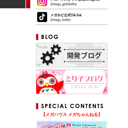
@mega_girlshobby
メガホビ公式TikTok
@mega_hobby
【メガハウス メガちゃんねる】