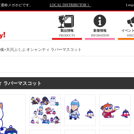
、通称メガホビです。
LOCAL DISTRIBUTOR 》
Lang
製品情報
新着情報
イベン
PRODUCTS
INFOMATION
SPEC
魂×大川ぶくぶ オシャンティ ラバーマスコット
ィ ラバーマスコット