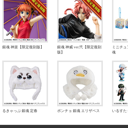
銀魂 神楽【限定復刻版】
銀魂 神威 ver.弐【限定復刻
ミニチュ
版】
魂
るきゃっぷ 銀魂 定春
ポンチョ 銀魂 エリザベス
いるすた