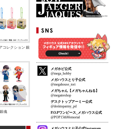
アコレクション 銀
メガホビ公式
@mega_hobby
メガハウスとり子公式
@megahouse_tori
メガちゃん【メガちゃんねる】
@megatreshop
デスクトップアーミー公式
@desktoparmy_pd
 銀魂
P.O.Pワンピース_メガハウス公式
@POP15thMemorial
メガハウスとり子公式Instagram