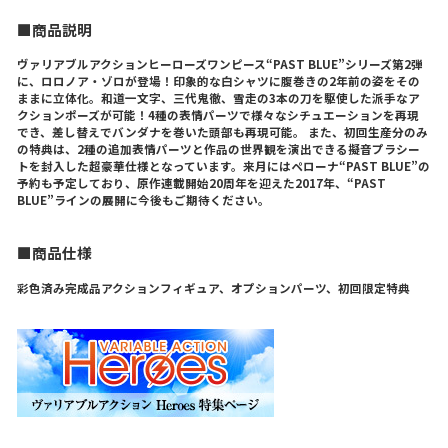
■商品説明
ヴァリアブルアクションヒーローズワンピース“PAST BLUE”シリーズ第2弾
に、ロロノア・ゾロが登場！印象的な白シャツに腹巻きの2年前の姿をその
ままに立体化。和道一文字、三代鬼徹、雪走の3本の刀を駆使した派手なア
クションポーズが可能！4種の表情パーツで様々なシチュエーションを再現
でき、差し替えでバンダナを巻いた頭部も再現可能。 また、初回生産分のみ
の特典は、2種の追加表情パーツと作品の世界観を演出できる擬音プラシー
トを封入した超豪華仕様となっています。来月にはペローナ“PAST BLUE”の
予約も予定しており、原作連載開始20周年を迎えた2017年、“PAST
BLUE”ラインの展開に今後もご期待ください。
■商品仕様
彩色済み完成品アクションフィギュア、オプションパーツ、初回限定特典