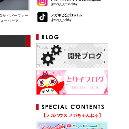
@mega_girlshobby
メガホビ公式TikTok
PXサイバーフォー
@mega_hobby
 スーパーア
...
【メガハウス メガちゃんねる】