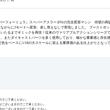
Xサイバーフォーミュラ』スーパーアスラーダ01の完全変形マシン 待望の再
ながらに3モードへ変形、差し替えなしで実現しました。 ブーストポ
にいたるまでギミックを再現！従来のヴァリアブルアクションシリーズ
す。またダイキャストパーツを多く使用しており、確かな重量感と存在
色をベースに1/18の大スケールに栄える重厚感のある仕上がりとなっ
のでご了承ください。
がございますのでご了承ください。
合がございますのでご了承ください。