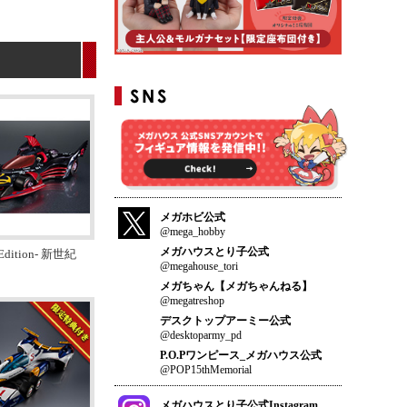
メガホビ公式
@mega_hobby
メガハウスとり子公式
e Edition- 新世紀
@megahouse_tori
メガちゃん【メガちゃんねる】
@megatreshop
デスクトップアーミー公式
@desktoparmy_pd
P.O.Pワンピース_メガハウス公式
@POP15thMemorial
メガハウスとり子公式Instagram