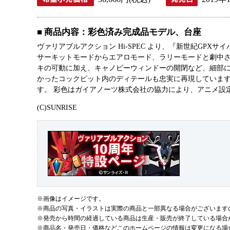
■ 商品内容：彩色済み完成品モデル、台座
ヴァリアブルアクション Hi-SPEC より、『新世紀GP
サーキットモードからエアロモード、ラリーモードと劇中さ
キの可動に加え、キャノピーウィンドーの開閉など、細部
かったコックピット内のディテールも忠実に再現していま
す。 彩色はガイアノーツ株式会社の協力により、アニメ設定
(C)SUNRISE
※画像はイメージです。
※商品の写真・イラストは実際の商品と一部異なる場合がございます
※発売から時間の経過している商品は生産・販売が終了している場合
※商品名・発売日・価格などこのホームページの情報は変更になる場