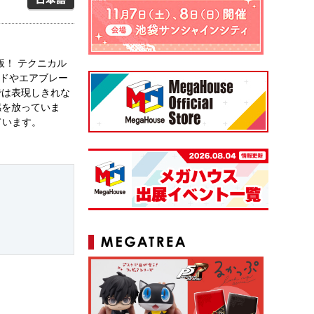
版！ テクニカル
ッドやエアブレー
では表現しきれな
感を放っていま
ています。