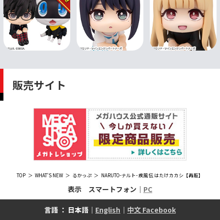
販売サイト
TOP
WHAT'S NEW
るかっぷ
NARUTO-ナルト- 疾風伝 はたけカカシ【再販】
表示 スマートフォン｜
PC
言語 ： 日本語｜
English
｜
中文 Facebook