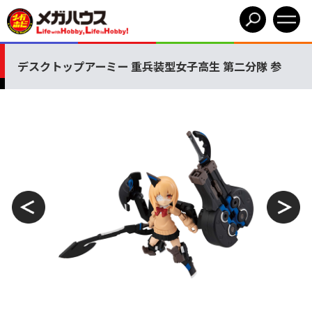
デスクトップアーミー 重兵装型女子高生 第二分隊 参