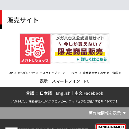
販売サイト
TOP
WHAT'S NEW
デスクトップアーミー コラボ
重兵装型女子高生 第二分隊 参
表示 スマートフォン｜
PC
言語 ： 日本語｜
English
｜
中文 Facebook
メガホビは、株式会社メガハウスのホビー、フィギュアをご紹介するサイトです！
著作権情報を表示
(C) Crypton Future Media, INC. www.piapro.net(C) '25 SANRIO CO., LTD. APPR. NO. L656640(C) '25 SANRIO CO.,LTD.APPR.NO.L655202(C) '26 SANRIO CO., LTD. APPR. NO. L662313(C) '76, '19 SANRIO APPR. NO.S601931(C) & ™Warner Bros. Entertainment Inc. Publishing Rights (C) JKR. (s23)(C) 2006 円谷プロ・CBC (C) 2013 佐島勤／KADOKAWA アスキー・メディアワークス刊／魔法科高校製作委員会(C) 2015,2016 SANRIO CO.,LTD.Ⓛ APPROVAL NO.S571509(C) 2016 COVER Corp.(C) 2020 Legendary. All Rights Reserved. TM & (C) TOHO CO., LTD. MONSTERVERSE TM & (C) Legendary(C) 2021「劇場版 呪術廻戦 0」製作委員会 (C)芥見下々／集英社(C) 2024 Legendary. All Rights Reserved. GODZILLA TM & (C)TOHO CO., LTD. MONSTERVERSE TM & (C)Legendary(C) 2025 MAPPA／チェンソーマンプロジェクト (C)藤本タツキ／集英社(C) 2025 NEXON Games Co., Ltd. All Rights Reserved.(C) Crypton Future Media, INC. www.piapro.net piapro (C)MegaHouse(C) Cygames, Inc.(C) Cygames, Inc. (C) MegaHouse(C) Disney(C) KOTOBUKIYA (C)MegaHouse(C) KOTOBUKIYA・RAMPAGE (C)Masaki Apsy (C) MegaHouse(C) Naoko Takeuchi (C) 武内直子・PNP／劇場版「美少女戦士セーラームーンEternal」製作委員会(C) バードスタジオ／集英社 (C)「2018ドラゴンボール超」製作委員会(C) 尼子騒兵衛／NHK・NEP(C) 東映 (C) 石川雅之・講談社/もやしもん製作委員会 (C)'76, '88, '96, '01, '05, '19 SANRIO APPR. NO.S603299(C)「2009 ワンピース」製作委員会 (C)尾田栄一郎／集英社・フジテレビ・東映アニメーション(C)『ヒプノシスマイク-Division Rap Battle-』Rhyme Anima製作委員会(C)1982 ビックウエスト(C)1983 BIGWEST・TMS(C)1983 ビックウエスト・TMS(C)1994 BIGWEST(C)1995 HAL Laboratory, Inc. / Nintendo(C)1997 ビーパパス・さいとうちほ/小学館・少革委員会・テレビ東京(C)2001 BONES・出渕 裕／Rahxephon project(C)2001鶴田謙二/講談社・バンダイビジュアル (C)2004 AQUAPLUS(C)2004 テレビ朝日・東映ＡＧ・東映 (C)2005 BONES/Project EUREKA・MBS (C)2005 Production I.G-Aniplex-MBS・HAKUHODO (C)2005 SYUN MATSUENA/SHOGAKUKAN (C)2006 Ntreev Soft Co.,Ltd.& HanbitSoft lnc.ALL Rights Resarved (C)2006 円谷プロ・CBC(C)2006-2013 Nitroplus(C)2006竜騎士07/ひぐらしのなく頃に製作委員会･創通エージェンシー (C)2007 BIGWEST/MACROSS F PROJECT/MBS(C)2007 ビックウエスト／マクロスF製作委員会・MBS(C)2007 石森プロ・テレビ朝日・ADK・東映 (C)2007-2010 Nitroplus (C)HobbyJAPAN(C)2007-2010 Nitroplus (C)ぱすてるインク応援団 (C)SNK PLAYMORE (C)HobbyJAPAN※「THE KING OF FIGHTERS」は、株式会社SNKプレイモアの登録商標です。※「サムライスピリッツ」は、株式会社SNKプレイモアの登録商標です。(C)2008 GONZO･Nitroplus/Blassreiter Project (C)2008 VisualArt's/Key(C)2008 清水栄一・下口智裕・秋田書店/GONZO/ラインバレルパートナーズ(C)2008 清水栄一・下口智裕・秋田書店/GONZO/ラインバレルパートナーズ MegaHouse 2009 MADE IN CHINA(C)2009 HobbyJAPAN/クイーンズブレイドパートナーズ(C)2009 石森プロ・テレビ朝日・ADK・東映(C)2010 石森プロ・テレビ朝日・ADK・東映(C)2010石森プロ・テレビ朝日・ADK・東映(C)2011 平坂読・メディアファクトリー/製作委員会は友達が少ない(C)2011 石森プロ・テレビ朝日・東映AG・東映(C)2011石森プロ・テレビ朝日・東映AG・東映(C)2012 宇宙戦艦ヤマト2199 製作委員会(C)2012 石森プロ・テレビ朝日・ADK・東映(C)2012西尾維新・暁月あきら／集英社・箱庭学園生徒会(C)2013 テレビ朝日・東映AG・東映(C)2013 プロジェクトラブライブ！(C)2013 笹本祐一／朝日新聞出版・劇場版モーレツ宇宙海賊製作委員会(C)2014 BONES / Project SPACE DANDY(C)2014 Happy Elements K.K(C)2015 EXNOA LLC/NITRO PLUS(C)2015 EXNOA LLC/Nitroplus(C)2015 FiFS／ＫＡＤＯＫＡＷＡ アスキー・メディアワークス刊／POSA製作委員会(C)2015 内藤泰弘/集英社･血界戦線製作委員会(C)2016 プロジェクトラブライブ！サンシャイン!!(C)2017 川原 礫／ＫＡＤＯＫＡＷＡ アスキー・メディアワークス／ SAO-A Project(C)2017 川原 礫／ＫＡＤＯＫＡＷＡ アスキー・メディアワークス／SAO-A Project (C)MegaHouse(C)2017 時雨沢恵一／ＫＡＤＯＫＡＷＡ アスキー・メディアワークス／GGO Project (C)MegaHouse(C)2017-2019 Pyramid,Inc. / COLOPL,Inc. (C)MegaHouse(C)2017上海阅文信息技术有限公司(C)2019 Legendary and Warner Bros. Entertainment Inc. (C)2019 Pokemon. (C)1995–2019 Nintendo / Creatures Inc. / GAME FREAK inc.(C)2020 TRIGGER・中島かずき／『BNA ビー・エヌ・エー』制作委員会(C)2020 林田球･小学館／ドロヘドロ製作委員会(C)2021 BIGWEST(C)2021「シン・ウルトラマン」製作委員会 (C)円谷プロ(C)2023 KADOKAWA/ GAMERA Rebirth製作委員会(C)2024 KADOKAWA/P.A.WORKS/MAYOPAN PROJECT(C)2024 SANRIO CO., LTD. APPR. NO. L653883(C)2026 SANRIO CO., LTD. APPROVAL NO. L663707(C)2026.VIVINOS All rights reserved.(C)A-1 Pictures/Aniplex・テレビ東京(C)ABC･メ～テレ･東映アニメーション･ハピネット (C)ABC・東映アニメーション(C)Aikatsu, Pripara 10th Project(C)AIS/海上安全整備局(C)AnekoYusagi_Seira Minami/KADOKAWA/Shield Hero S3 Project(C)ATLUS (C)SEGA All rights reserved.(C)ATLUS (C)SEGA All rights reserved. (C)MegaHouse(C)ATLUS (C)SEGA/PERSONA5 the Animation Project (C)ATLUS CO.2006 ALL RIGHTS RESERVED.2008 (C)ATLUS CO.LTD.1996(C)ATLUS CO.2006 ALL RIGHTS RESERVED.LTD.1996(C)ATLUS CO.LTD.20072009(C)ATLUS. (C)SEGA.(C)B・P・W/ヒーローマン制作委員会・テレビ東京(C)BANDAI(C)BANDAI NAMCO Entertainment Inc.(C)BANDAI NAMCO Games Inc.(C)BANDAI・こどもの館(C)BNEI／PROJECT CINDERELLA(C)BNP/AIKATSU 10TH STORY(C)BNP/BANDAI, DENTSU, TV TOKYO(C)BNP/BANDAI, NAS, TV TOKYO(C)BNP/T&B PARTNERS(C)BNP/T&B PARTNERS (C)BNP/T&B MOVIE PARTNERS(C)BONES・會川 昇／コンクリートレボルティオ製作委員会(C)BONES/STAR DRIVER製作委員会・MBS(C)BONES/キャプテン・アース製作委員会・MBS(C)CAPCOM /TEAM BASARA(C)CAPCOM CO., LTD.(C)CAPCOM CO., LTD. ALL RIGHTS RESERVED.(C)CAPCOM CO.,LTD(C)CAPCOM. (C)CLAMP・ShigatsuTsuitachi CO.,LTD.／講談社(C)CLAMP・ST・講談社／NHK・NEP(C)coly(C)Dune is a trademark and copyright of Dino DeLaurentiis Corp. Licensed by Universal Studios. All Rights Reserved.(C)GAINAX・カラー(C)GAINAX×カラー(C)GREE.Inc.(C)GungHo Online Entertainment, Inc. All Rights Reserved.(C)GUST CO.,LTD.2009(C)HOBBY JAPAN(C)HobbyJAPAN Illustration：空中幼彩，F.S.(C)HobbyJAPAN Illustration：空中幼彩，F.S.く(C)HobbyJAPAN (C)HobbyJAPAN Co.,Ltd. All Rights Reserved. Lost Worlds is a trademark of Flying Buffalo lnc. and is used with permission. Illustration：えぃわ、FS、金子ひらく、黒木雅弘、みぶなつき(C)HobbyJAPAN Illustration：F.S、えぃわ、空中幼彩、久行宏和、みぶなつき、赤賀博隆(C)HobbyJAPAN Illustration：Niθ、泉まひる、緋色雪、誉(C)HobbyJAPAN Illustration：高村和宏、2号、平田雄三、F.S、松竜、かんたか (C)HobbyJAPAN Illutration：F.S、えぃわ、空中幼彩、久行宏和、みぶなつき、赤賀博隆(C)HobbyJAPAN Illutration：松竜、かんたか、えぃわ、原田将太郎、F.S、水龍敬、金子ひらく、久行宏和、2号、赤賀博隆、平田雄三、高村和宏、みぶなつき、空中幼彩、黒木雅広、ズンダレぼん(C)HobbyJAPAN 撮影：井上写真スタジオ(C)honeybee(C)Index Corporation 1995,2005(C)Index Corporation 1996,2008(C)Index Corporation 1996,2010(C)Index Corporation 2011(C)Index Corporation/「デビルサバイバー2」アニメーション製作委員会(C)Index Corporation/「ペルソナ4」アニメーション製作委員会(C)Index Corporation/「ペルソナ4」アニメーション製作委員会 (C)Index Corporation 1996,2011(C)JAPAN ACTION ENTERPRISE(C)King Record Co., Ltd.(C)Konami Digital Entertainment(C)L5/YWP・TX(C)Liber Entertainment Inc. All Rights Reserved.(C)LUCKY LAND COMMUNICATIONS/集英社・ジョジョの奇妙な冒険GW製作委員会(C)LUCKY LAND COMMUNICATIONS/集英社・ジョジョの奇妙な冒険SO製作委員会(C)Magica Quartet/Aniplex・Madoka Partners・MBS(C)Magica Quartet/Aniplex,Madoka Project(C)March·Monster (C)2017 NanPai Entertainment All Right Reserved版权所有 南派泛娱有限公司(C)MegaHouse(C)MODERHYTHM /Kazushi Kobayashi (C)MegaHouse(C)NAMCO LIMITED (C)NANOHA The MOVIE 1st PROJECT(C)Naoko Takeuchi(C)Naoko Takeuchi (C)武内直子・PNP・東映アニメーション(C)Naoko Takeuchi (C)武内直子・PNP／劇場版「美少女戦士セーラームーンCosmos」製作委員会(C)NBGI(C)NBGI/PROJECTiM@S(C)neco (C)MegaHouse(C)NEXON Games Co., Ltd. & Yostar, Inc. All Rights Reserved.(C)Nintendo / HAL Laboratory, Inc.(C)Nintendo・Creatures・GAME FREAK・TV Tokyo・ShoPro・JR Kikaku (C)Pokémon(C)Nintendo･Creatures･GAME FREAK･TV Tokyo･ShoPro･JR Kikaku(C)Pokemon(C)Nitroplus (C)Nitroplus／TYPE-MOON・ufotable・FZPC(C)Olympus Knights / Aniplex•Project AZ(C)ONE・小学館／「モブサイコ100 Ⅲ」製作委員会(C)ONE・村田雄介／集英社・ヒーロー協会本部(C)P1998-2026 (C)V・N・M(C)P1998-2027 (C)V・N・M(C)P98-23 (C)V・N・M(C)Paradox Live2020(C)PEACH‐PIT・講談社／エンブリオ捜索隊・テレビ東京(C)Petit Depotto/Project D.Q.O.(C)PLEX/MachineRobo Partner(C)POT（冨樫義博）1998年-2011年 (C)VAP・日本テレビ・集英社・マッドハウス(C)Production I.G・士郎正宗/NTV・VAP・IG・DNDP (C)PRODUCTION REED 1990(C)PRODUCTION REED 1996(C)Pyramid,Inc. / COLOPL,Inc. (C)MegaHouse(C)SEGA(C)SEGA (C)RED(C)SEGA, 2003, CHARACTERS (C)AUTOMUSS CHARACTER DESIGN：KATOKI HAJIME(C)SEGA&Index Corporation 19972005 (C)Index Corporation 2007(C)SHOJI KAWAMORI,SATELIGHT／Project AQUARION EVOL.(C)SNK CORPORATION ALL RIGHTS RESERVED.(C)SOTSU・SUNRISE (C) Crypton Future Media, INC. www.piapro.net piapro(C)Sphere All Right Reserved.(C)Spider Lily／アニプレックス・ABCアニメーション・BS11(C)SPRITE. ALL RIGHTS PESERVED.(C)SQUARE ENIX／人類会議 (C)MegaHouse(C)SRWOG PROJECT(C)SUNRISE(C)SUNRISE・R(C)SUNRISE/DD PARTNERS(C)SUNRISE/PROJECT G-AKITO Character Design (C)2006-2011 CLAMP/ST(C)SUNRISE／PROJECT G-ROZE Character Design (C)2006-2024 CLAMP・ST(C)SUNRISE／PROJECT GEASS Character Design (C)2006 CLAMP・ST(C)SUNRISE／PROJECT GEASS Character Design (C)2006-2008 CLAMP・ST(C)SUNRISE/PROJECT GEASS・MBS Character Design (C)2006 CLAMP(C)SUNRISE/PROJECT GEASS・MBS Character Design (C)2006-2008 CLAMP(C)SUNRISE/PROJECT GEASS・MBS Character Design(C)2006 CLAMP(C)SUNRISE/PROJECT L-GEASS Character Design (C)2006-2017 CLAMP・ST(C)SUNRISE／PROJECT L-GEASS Character Design (C)2006-2017 CLAMP・ST(C)SUNRISE／PROJECT L-GEASS Character Design (C)2006-2018 CLAMP・ST(C)SUNRISE/T&B PARTNERS,MBS(C)SUNRISE/VVV Committee, MBS(C)TMS(C)TOMYTEC (C)MegaHouse(C)TRIGGER・中島かずき／XFLAG(C)TSUBURAYA PRODUCTIONS(C)TSUKASA JUN 2007(C)TYPE-MOON / FGO PROJECT(C)TYPE-MOON / FGO PROJECT (C)MegaHouse(C)TYPE-MOON / FGO7 ANIME PROJECT(C)Universal City Studios LLC. All Rights Reserved.(C)UTA☆PRIPROJECT(C)VisualArt's/Key(C)X-nauts・Psikyo (C)Y.M/S,ACC(C)あfろ・芳文社／野外活動プロジェクト(C)アイドリッシュセブン(C)あさりよしとお／講談社(C)あだちとか・講談社/ノラガミ製作委員会(C)アポカリプスホテル製作委員会(C)あらゐけいいち・角川書店/東雲研究所(C)いのまたむつみ (C)藤島康介 (C)BANDAI NAMCO Entertainment Inc.(C)いのまたむつみ (C)藤島康介 (C)BNGI(C)いのまたむつみ (C)藤島康介 (C)NBGI(C)えびはら武司／LAYUP (C)おおじこうじ・京都アニメーション／岩鳶高校水泳部(C)オケアノス／「翠星のガルガンティア」製作委員会(C)オニグンソウ/集英社, もののがたり製作委員会(C)かきふらい・芳文社/桜高軽音部(C)カクダイ Authorized by Phoenix Corporation,Ltd(C)カフェノーウェア/ハマトラ製作委員会(C)カラー(C)カラー (C) MegaHouse(C)くぼたまこと/スクウェアエニックス・フライングドッグ (C)コーエーテクモゲームス All rights reserved.(C)こしたてつひろ／小学館・ShoPro(C)コロリド・ツインエンジンパートナーズ(C)サイコパス製作委員会(C)サンライズ(C)サンライズ (C)高千穂＆スタジオぬえ・サンライズ(C)サンライズ・R(C)サンライズ・テレビ東京 (C)SUNRISE・BV・WOWOW (C)スクウェアエニックス／ジャイロゼッター製作委員会・テレビ東京(C)スタジオ・ダイス/集英社・テレビ東京・KONAMI(C)タツノコプロ(C)タツノコプロ・NTV(C)つくしあきひと・竹書房／メイドインアビス「烈日の黄金郷」製作委員会(C)テレビ朝日・東映AG・東映 MegaHouse2009(C)にいさとる・講談社／WIND BREAKER Project(C)ねことうふ・一迅社／「おにまい」製作委員会(C)バード・スタジオ／集英社 (C)SAND LAND 製作委員会(C)バード・スタジオ／集英社・東映アニメーション(C)バードスタジオ／集英社 (C)「2015 ドラゴンボールＺ」製作委員会(C)バードスタジオ／集英社・フジテレビ・東映アニメーション(C)バードスタジオ／集英社・フジテレビ・東映アニメーション (C)BANDAI NAMCO Entertainment inc.(C)バードスタジオ／集英社・東映アニメーション (C)ハイクオソフト(C)はまじあき／芳文社・アニプレックス(C)ぴえろ・TooKyoGames／アクダマドライブ製作委員会(C)まつもと泉・集英社(C)まつもと泉／集英社(C)メガハウス(C)モンキーパンチ/TMS・NTV(C)ゆでたまご・東映アニメーション(C)久保帯人／集英社・テレビ東京・dentsu・ぴえろ(C)九井諒子・KADOKAWA刊／「ダンジョン飯」製作委員会(C)亀山陽平／タイタン工業(C)伊東岳彦／集英社・サンライズ(C)八木教広／集英社・「CLAYMORE制作委員会」 (C)円谷プロ(C)円谷プロ (C)2018 TRIGGER・雨宮哲／「GRIDMAN」製作委員会(C)円谷プロ (C)2023 TRIGGER・雨宮哲／「劇場版グリッドマンユニバース」製作委員会(C)創通・サンライズ(C)創通・サンライズ (C)創通・サンライズ・毎日放送(C)創通・サンライズ・MBS(C)創通・サンライズ・テレビ東京(C)創通・サンライズ・毎日放送(C)創通・フィールズ/MJP製作委員会(C)創通エージェンシー・サンライズ (C)創通エージェンシー・サンライズ・毎日放送 (C)加藤和恵/集英社・「青の祓魔師」製作委員会・MBS(C)助野