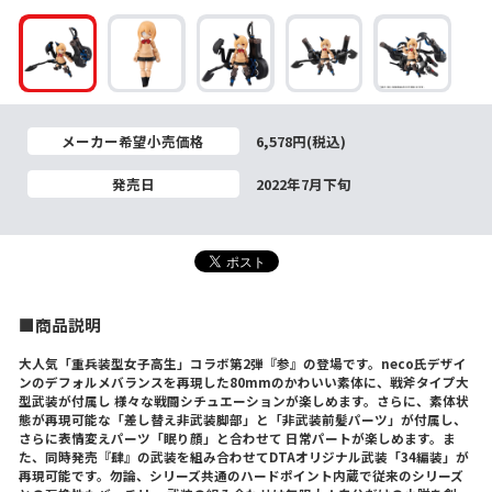
メーカー希望小売価格
6,578円(税込)
発売日
2022年7月下旬
■商品説明
大人気「重兵装型女子高生」コラボ第2弾『参』の登場です。neco氏デザイ
ンのデフォルメバランスを再現した80mmのかわいい素体に、戦斧タイプ大
型武装が付属し 様々な戦闘シチュエーションが楽しめます。さらに、素体状
態が再現可能な「差し替え非武装脚部」と「非武装前髪パーツ」が付属し、
さらに表情変えパーツ「眠り顔」と合わせて 日常パートが楽しめます。ま
た、同時発売『肆』の武装を組み合わせてDTAオリジナル武装「34編装」が
再現可能です。勿論、シリーズ共通のハードポイント内蔵で従来のシリーズ