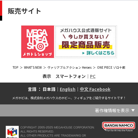
販売サイト
TOP
WHAT'S NEW
ヴァリアブルアクション Heroes
ONE PIECE ゾロ十郎
表示 スマートフォン｜
PC
言語 ： 日本語｜
English
｜
中文 Facebook
メガホビは、株式会社メガハウスのホビー、フィギュアをご紹介するサイトです！
著作権情報を表示
(C) Crypton Future Media, INC. www.piapro.net(C) '25 SANRIO CO., LTD. APPR. NO. L656640(C) '25 SANRIO CO.,LTD.APPR.NO.L655202(C) '26 SANRIO CO., LTD. APPR. NO. L662313(C) '76, '19 SANRIO APPR. NO.S601931(C) & ™Warner Bros. Entertainment Inc. Publishing Rights (C) JKR. (s23)(C) 2006 円谷プロ・CBC (C) 2013 佐島勤／KADOKAWA アスキー・メディアワークス刊／魔法科高校製作委員会(C) 2015,2016 SANRIO CO.,LTD.Ⓛ APPROVAL NO.S571509(C) 2016 COVER Corp.(C) 2020 Legendary. All Rights Reserved. TM & (C) TOHO CO., LTD. MONSTERVERSE TM & (C) Legendary(C) 2021「劇場版 呪術廻戦 0」製作委員会 (C)芥見下々／集英社(C) 2024 Legendary. All Rights Reserved. GODZILLA TM & (C)TOHO CO., LTD. MONSTERVERSE TM & (C)Legendary(C) 2025 MAPPA／チェンソーマンプロジェクト (C)藤本タツキ／集英社(C) 2025 NEXON Games Co., Ltd. All Rights Reserved.(C) Crypton Future Media, INC. www.piapro.net piapro (C)MegaHouse(C) Cygames, Inc.(C) Cygames, Inc. (C) MegaHouse(C) Disney(C) KOTOBUKIYA (C)MegaHouse(C) KOTOBUKIYA・RAMPAGE (C)Masaki Apsy (C) MegaHouse(C) Naoko Takeuchi (C) 武内直子・PNP／劇場版「美少女戦士セーラームーンEternal」製作委員会(C) バードスタジオ／集英社 (C)「2018ドラゴンボール超」製作委員会(C) 尼子騒兵衛／NHK・NEP(C) 東映 (C) 石川雅之・講談社/もやしもん製作委員会 (C)'76, '88, '96, '01, '05, '19 SANRIO APPR. NO.S603299(C)「2009 ワンピース」製作委員会 (C)尾田栄一郎／集英社・フジテレビ・東映アニメーション(C)『ヒプノシスマイク-Division Rap Battle-』Rhyme Anima製作委員会(C)1982 ビックウエスト(C)1983 BIGWEST・TMS(C)1983 ビックウエスト・TMS(C)1994 BIGWEST(C)1995 HAL Laboratory, Inc. / Nintendo(C)1997 ビーパパス・さいとうちほ/小学館・少革委員会・テレビ東京(C)2001 BONES・出渕 裕／Rahxephon project(C)2001鶴田謙二/講談社・バンダイビジュアル (C)2004 AQUAPLUS(C)2004 テレビ朝日・東映ＡＧ・東映 (C)2005 BONES/Project EUREKA・MBS (C)2005 Production I.G-Aniplex-MBS・HAKUHODO (C)2005 SYUN MATSUENA/SHOGAKUKAN (C)2006 Ntreev Soft Co.,Ltd.& HanbitSoft lnc.ALL Rights Resarved (C)2006 円谷プロ・CBC(C)2006-2013 Nitroplus(C)2006竜騎士07/ひぐらしのなく頃に製作委員会･創通エージェンシー (C)2007 BIGWEST/MACROSS F PROJECT/MBS(C)2007 ビックウエスト／マクロスF製作委員会・MBS(C)2007 石森プロ・テレビ朝日・ADK・東映 (C)2007-2010 Nitroplus (C)HobbyJAPAN(C)2007-2010 Nitroplus (C)ぱすてるインク応援団 (C)SNK PLAYMORE (C)HobbyJAPAN※「THE KING OF FIGHTERS」は、株式会社SNKプレイモアの登録商標です。※「サムライスピリッツ」は、株式会社SNKプレイモアの登録商標です。(C)2008 GONZO･Nitroplus/Blassreiter Project (C)2008 VisualArt's/Key(C)2008 清水栄一・下口智裕・秋田書店/GONZO/ラインバレルパートナーズ(C)2008 清水栄一・下口智裕・秋田書店/GONZO/ラインバレルパートナーズ MegaHouse 2009 MADE IN CHINA(C)2009 HobbyJAPAN/クイーンズブレイドパートナーズ(C)2009 石森プロ・テレビ朝日・ADK・東映(C)2010 石森プロ・テレビ朝日・ADK・東映(C)2010石森プロ・テレビ朝日・ADK・東映(C)2011 平坂読・メディアファクトリー/製作委員会は友達が少ない(C)2011 石森プロ・テレビ朝日・東映AG・東映(C)2011石森プロ・テレビ朝日・東映AG・東映(C)2012 宇宙戦艦ヤマト2199 製作委員会(C)2012 石森プロ・テレビ朝日・ADK・東映(C)2012西尾維新・暁月あきら／集英社・箱庭学園生徒会(C)2013 テレビ朝日・東映AG・東映(C)2013 プロジェクトラブライブ！(C)2013 笹本祐一／朝日新聞出版・劇場版モーレツ宇宙海賊製作委員会(C)2014 BONES / Project SPACE DANDY(C)2014 Happy Elements K.K(C)2015 EXNOA LLC/NITRO PLUS(C)2015 EXNOA LLC/Nitroplus(C)2015 FiFS／ＫＡＤＯＫＡＷＡ アスキー・メディアワークス刊／POSA製作委員会(C)2015 内藤泰弘/集英社･血界戦線製作委員会(C)2016 プロジェクトラブライブ！サンシャイン!!(C)2017 川原 礫／ＫＡＤＯＫＡＷＡ アスキー・メディアワークス／ SAO-A Project(C)2017 川原 礫／ＫＡＤＯＫＡＷＡ アスキー・メディアワークス／SAO-A Project (C)MegaHouse(C)2017 時雨沢恵一／ＫＡＤＯＫＡＷＡ アスキー・メディアワークス／GGO Project (C)MegaHouse(C)2017-2019 Pyramid,Inc. / COLOPL,Inc. (C)MegaHouse(C)2017上海阅文信息技术有限公司(C)2019 Legendary and Warner Bros. Entertainment Inc. (C)2019 Pokemon. (C)1995–2019 Nintendo / Creatures Inc. / GAME FREAK inc.(C)2020 TRIGGER・中島かずき／『BNA ビー・エヌ・エー』制作委員会(C)2020 林田球･小学館／ドロヘドロ製作委員会(C)2021 BIGWEST(C)2021「シン・ウルトラマン」製作委員会 (C)円谷プロ(C)2023 KADOKAWA/ GAMERA Rebirth製作委員会(C)2024 KADOKAWA/P.A.WORKS/MAYOPAN PROJECT(C)2024 SANRIO CO., LTD. APPR. NO. L653883(C)2026 SANRIO CO., LTD. APPROVAL NO. L663707(C)2026.VIVINOS All rights reserved.(C)A-1 Pictures/Aniplex・テレビ東京(C)ABC･メ～テレ･東映アニメーション･ハピネット (C)ABC・東映アニメーション(C)Aikatsu, Pripara 10th Project(C)AIS/海上安全整備局(C)AnekoYusagi_Seira Minami/KADOKAWA/Shield Hero S3 Project(C)ATLUS (C)SEGA All rights reserved.(C)ATLUS (C)SEGA All rights reserved. (C)MegaHouse(C)ATLUS (C)SEGA/PERSONA5 the Animation Project (C)ATLUS CO.2006 ALL RIGHTS RESERVED.2008 (C)ATLUS CO.LTD.1996(C)ATLUS CO.2006 ALL RIGHTS RESERVED.LTD.1996(C)ATLUS CO.LTD.20072009(C)ATLUS. (C)SEGA.(C)B・P・W/ヒーローマン制作委員会・テレビ東京(C)BANDAI(C)BANDAI NAMCO Entertainment Inc.(C)BANDAI NAMCO Games Inc.(C)BANDAI・こどもの館(C)BNEI／PROJECT CINDERELLA(C)BNP/AIKATSU 10TH STORY(C)BNP/BANDAI, DENTSU, TV TOKYO(C)BNP/BANDAI, NAS, TV TOKYO(C)BNP/T&B PARTNERS(C)BNP/T&B PARTNERS (C)BNP/T&B MOVIE PARTNERS(C)BONES・會川 昇／コンクリートレボルティオ製作委員会(C)BONES/STAR DRIVER製作委員会・MBS(C)BONES/キャプテン・アース製作委員会・MBS(C)CAPCOM /TEAM BASARA(C)CAPCOM CO., LTD.(C)CAPCOM CO., LTD. ALL RIGHTS RESERVED.(C)CAPCOM CO.,LTD(C)CAPCOM. (C)CLAMP・ShigatsuTsuitachi CO.,LTD.／講談社(C)CLAMP・ST・講談社／NHK・NEP(C)coly(C)Dune is a trademark and copyright of Dino DeLaurentiis Corp. Licensed by Universal Studios. All Rights Reserved.(C)GAINAX・カラー(C)GAINAX×カラー(C)GREE.Inc.(C)GungHo Online Entertainment, Inc. All Rights Reserved.(C)GUST CO.,LTD.2009(C)HOBBY JAPAN(C)HobbyJAPAN Illustration：空中幼彩，F.S.(C)HobbyJAPAN Illustration：空中幼彩，F.S.く(C)HobbyJAPAN (C)HobbyJAPAN Co.,Ltd. All Rights Reserved. Lost Worlds is a trademark of Flying Buffalo lnc. and is used with permission. Illustration：えぃわ、FS、金子ひらく、黒木雅弘、みぶなつき(C)HobbyJAPAN Illustration：F.S、えぃわ、空中幼彩、久行宏和、みぶなつき、赤賀博隆(C)HobbyJAPAN Illustration：Niθ、泉まひる、緋色雪、誉(C)HobbyJAPAN Illustration：高村和宏、2号、平田雄三、F.S、松竜、かんたか (C)HobbyJAPAN Illutration：F.S、えぃわ、空中幼彩、久行宏和、みぶなつき、赤賀博隆(C)HobbyJAPAN Illutration：松竜、かんたか、えぃわ、原田将太郎、F.S、水龍敬、金子ひらく、久行宏和、2号、赤賀博隆、平田雄三、高村和宏、みぶなつき、空中幼彩、黒木雅広、ズンダレぼん(C)HobbyJAPAN 撮影：井上写真スタジオ(C)honeybee(C)Index Corporation 1995,2005(C)Index Corporation 1996,2008(C)Index Corporation 1996,2010(C)Index Corporation 2011(C)Index Corporation/「デビルサバイバー2」アニメーション製作委員会(C)Index Corporation/「ペルソナ4」アニメーション製作委員会(C)Index Corporation/「ペルソナ4」アニメーション製作委員会 (C)Index Corporation 1996,2011(C)JAPAN ACTION ENTERPRISE(C)King Record Co., Ltd.(C)Konami Digital Entertainment(C)L5/YWP・TX(C)Liber Entertainment Inc. All Rights Reserved.(C)LUCKY LAND COMMUNICATIONS/集英社・ジョジョの奇妙な冒険GW製作委員会(C)LUCKY LAND COMMUNICATIONS/集英社・ジョジョの奇妙な冒険SO製作委員会(C)Magica Quartet/Aniplex・Madoka Partners・MBS(C)Magica Quartet/Aniplex,Madoka Project(C)March·Monster (C)2017 NanPai Entertainment All Right Reserved版权所有 南派泛娱有限公司(C)MegaHouse(C)MODERHYTHM /Kazushi Kobayashi (C)MegaHouse(C)NAMCO LIMITED (C)NANOHA The MOVIE 1st PROJECT(C)Naoko Takeuchi(C)Naoko Takeuchi (C)武内直子・PNP・東映アニメーション(C)Naoko Takeuchi (C)武内直子・PNP／劇場版「美少女戦士セーラームーンCosmos」製作委員会(C)NBGI(C)NBGI/PROJECTiM@S(C)neco (C)MegaHouse(C)NEXON Games Co., Ltd. & Yostar, Inc. All Rights Reserved.(C)Nintendo / HAL Laboratory, Inc.(C)Nintendo・Creatures・GAME FREAK・TV Tokyo・ShoPro・JR Kikaku (C)Pokémon(C)Nintendo･Creatures･GAME FREAK･TV Tokyo･ShoPro･JR Kikaku(C)Pokemon(C)Nitroplus (C)Nitroplus／TYPE-MOON・ufotable・FZPC(C)Olympus Knights / Aniplex•Project AZ(C)ONE・小学館／「モブサイコ100 Ⅲ」製作委員会(C)ONE・村田雄介／集英社・ヒーロー協会本部(C)P1998-2026 (C)V・N・M(C)P1998-2027 (C)V・N・M(C)P98-23 (C)V・N・M(C)Paradox Live2020(C)PEACH‐PIT・講談社／エンブリオ捜索隊・テレビ東京(C)Petit Depotto/Project D.Q.O.(C)PLEX/MachineRobo Partner(C)POT（冨樫義博）1998年-2011年 (C)VAP・日本テレビ・集英社・マッドハウス(C)Production I.G・士郎正宗/NTV・VAP・IG・DNDP (C)PRODUCTION REED 1990(C)PRODUCTION REED 1996(C)Pyramid,Inc. / COLOPL,Inc. (C)MegaHouse(C)SEGA(C)SEGA (C)RED(C)SEGA, 2003, CHARACTERS (C)AUTOMUSS CHARACTER DESIGN：KATOKI HAJIME(C)SEGA&Index Corporation 19972005 (C)Index Corporation 2007(C)SHOJI KAWAMORI,SATELIGHT／Project AQUARION EVOL.(C)SNK CORPORATION ALL RIGHTS RESERVED.(C)SOTSU・SUNRISE (C) Crypton Future Media, INC. www.piapro.net piapro(C)Sphere All Right Reserved.(C)Spider Lily／アニプレックス・ABCアニメーション・BS11(C)SPRITE. ALL RIGHTS PESERVED.(C)SQUARE ENIX／人類会議 (C)MegaHouse(C)SRWOG PROJECT(C)SUNRISE(C)SUNRISE・R(C)SUNRISE/DD PARTNERS(C)SUNRISE/PROJECT G-AKITO Character Design (C)2006-2011 CLAMP/ST(C)SUNRISE／PROJECT G-ROZE Character Design (C)2006-2024 CLAMP・ST(C)SUNRISE／PROJECT GEASS Character Design (C)2006 CLAMP・ST(C)SUNRISE／PROJECT GEASS Character Design (C)2006-2008 CLAMP・ST(C)SUNRISE/PROJECT GEASS・MBS Character Design (C)2006 CLAMP(C)SUNRISE/PROJECT GEASS・MBS Character Design (C)2006-2008 CLAMP(C)SUNRISE/PROJECT GEASS・MBS Character Design(C)2006 CLAMP(C)SUNRISE/PROJECT L-GEASS Character Design (C)2006-2017 CLAMP・ST(C)SUNRISE／PROJECT L-GEASS Character Design (C)2006-2017 CLAMP・ST(C)SUNRISE／PROJECT L-GEASS Character Design (C)2006-2018 CLAMP・ST(C)SUNRISE/T&B PARTNERS,MBS(C)SUNRISE/VVV Committee, MBS(C)TMS(C)TOMYTEC (C)MegaHouse(C)TRIGGER・中島かずき／XFLAG(C)TSUBURAYA PRODUCTIONS(C)TSUKASA JUN 2007(C)TYPE-MOON / FGO PROJECT(C)TYPE-MOON / FGO PROJECT (C)MegaHouse(C)TYPE-MOON / FGO7 ANIME PROJECT(C)Universal City Studios LLC. All Rights Reserved.(C)UTA☆PRIPROJECT(C)VisualArt's/Key(C)X-nauts・Psikyo (C)Y.M/S,ACC(C)あfろ・芳文社／野外活動プロジェクト(C)アイドリッシュセブン(C)あさりよしとお／講談社(C)あだちとか・講談社/ノラガミ製作委員会(C)アポカリプスホテル製作委員会(C)あらゐけいいち・角川書店/東雲研究所(C)いのまたむつみ (C)藤島康介 (C)BANDAI NAMCO Entertainment Inc.(C)いのまたむつみ (C)藤島康介 (C)BNGI(C)いのまたむつみ (C)藤島康介 (C)NBGI(C)えびはら武司／LAYUP (C)おおじこうじ・京都アニメーション／岩鳶高校水泳部(C)オケアノス／「翠星のガルガンティア」製作委員会(C)オニグンソウ/集英社, もののがたり製作委員会(C)かきふらい・芳文社/桜高軽音部(C)カクダイ Authorized by Phoenix Corporation,Ltd(C)カフェノーウェア/ハマトラ製作委員会(C)カラー(C)カラー (C) MegaHouse(C)くぼたまこと/スクウェアエニックス・フライングドッグ (C)コーエーテクモゲームス All rights reserved.(C)こしたてつひろ／小学館・ShoPro(C)コロリド・ツインエンジンパートナーズ(C)サイコパス製作委員会(C)サンライズ(C)サンライズ (C)高千穂＆スタジオぬえ・サンライズ(C)サンライズ・R(C)サンライズ・テレビ東京 (C)SUNRISE・BV・WOWOW (C)スクウェアエニックス／ジャイロゼッター製作委員会・テレビ東京(C)スタジオ・ダイス/集英社・テレビ東京・KONAMI(C)タツノコプロ(C)タツノコプロ・NTV(C)つくしあきひと・竹書房／メイドインアビス「烈日の黄金郷」製作委員会(C)テレビ朝日・東映AG・東映 MegaHouse2009(C)にいさとる・講談社／WIND BREAKER Project(C)ねことうふ・一迅社／「おにまい」製作委員会(C)バード・スタジオ／集英社 (C)SAND LAND 製作委員会(C)バード・スタジオ／集英社・東映アニメーション(C)バードスタジオ／集英社 (C)「2015 ドラゴンボールＺ」製作委員会(C)バードスタジオ／集英社・フジテレビ・東映アニメーション(C)バードスタジオ／集英社・フジテレビ・東映アニメーション (C)BANDAI NAMCO Entertainment inc.(C)バードスタジオ／集英社・東映アニメーション (C)ハイクオソフト(C)はまじあき／芳文社・アニプレックス(C)ぴえろ・TooKyoGames／アクダマドライブ製作委員会(C)まつもと泉・集英社(C)まつもと泉／集英社(C)メガハウス(C)モンキーパンチ/TMS・NTV(C)ゆでたまご・東映アニメーション(C)久保帯人／集英社・テレビ東京・dentsu・ぴえろ(C)九井諒子・KADOKAWA刊／「ダンジョン飯」製作委員会(C)亀山陽平／タイタン工業(C)伊東岳彦／集英社・サンライズ(C)八木教広／集英社・「CLAYMORE制作委員会」 (C)円谷プロ(C)円谷プロ (C)2018 TRIGGER・雨宮哲／「GRIDMAN」製作委員会(C)円谷プロ (C)2023 TRIGGER・雨宮哲／「劇場版グリッドマンユニバース」製作委員会(C)創通・サンライズ(C)創通・サンライズ (C)創通・サンライズ・毎日放送(C)創通・サンライズ・MBS(C)創通・サンライズ・テレビ東京(C)創通・サンライズ・毎日放送(C)創通・フィールズ/MJP製作委員会(C)創通エージェンシー・サンライズ (C)創通エージェンシー・サンライズ・毎日放送 (C)加藤和恵/集英社・「青の祓魔師」製作委員会・MBS(C)助野