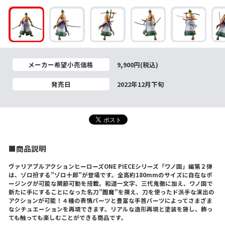
メーカー希望小売価格
9,900円(税込)
発売日
2022年12月下旬
■商品説明
ヴァリアブルアクションヒーローズONE PIECEシリーズ「ワノ国」編第２弾
は、ゾロ扮する”ゾロ十郎”が登場です。全高約180mmのサイズに自在なポ
ージングが可能な関節可動を搭載。和道一文字、三代鬼徹に加え、ワノ国で
新たに手にすることになった名刀”閻魔”を携え、刀を使ったド派手な演出の
アクションが可能！４種の表情パーツと豊富な手首パーツによってさまざま
なシチュエーションを再現できます。リアルな造形再現と塗装を施し、飾っ
ても触っても楽しむことができる商品です。