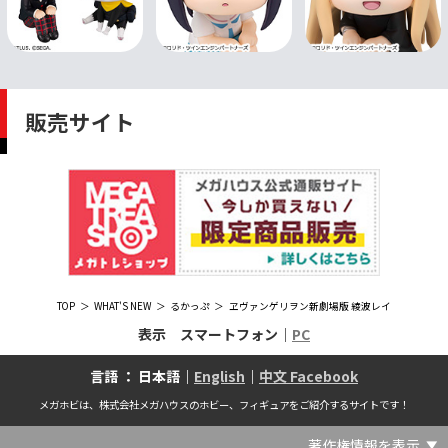
販売サイト
TOP
WHAT'S NEW
るかっぷ
ヱヴァンゲリヲン新劇場版 綾波レイ
表示 スマートフォン｜
PC
言語 ： 日本語｜
English
｜
中文 Facebook
メガホビは、株式会社メガハウスのホビー、フィギュアをご紹介するサイトです！
著作権情報を表示