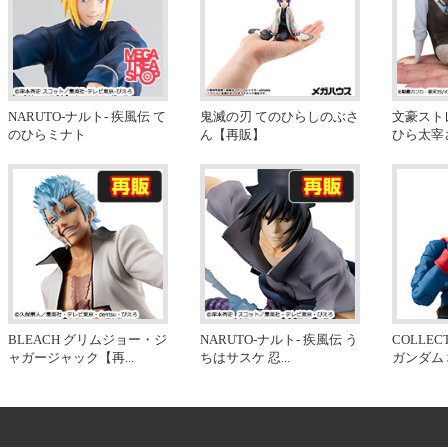
NARUTO-ナルト- 疾風伝 て
鬼滅の刃 てのひらしのぶさ
文豪スト
のひらミナト
ん【再販】
ひら太宰
BLEACH グリムジョー・ジ
NARUTO-ナルト- 疾風伝 う
COLLEC
ャガージャック【再
...
ちはサスケ 忍
...
ガンダム