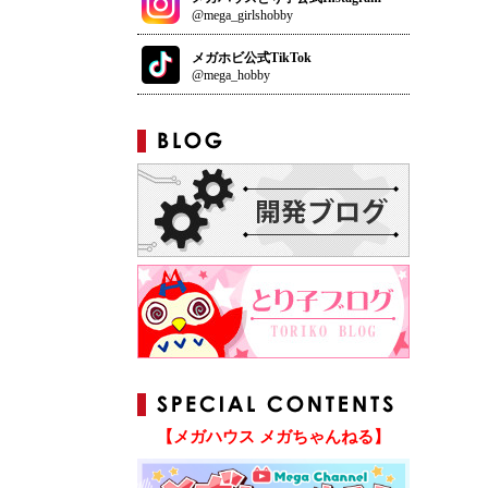
@mega_girlshobby
メガホビ公式TikTok
@mega_hobby
【メガハウス メガちゃんねる】