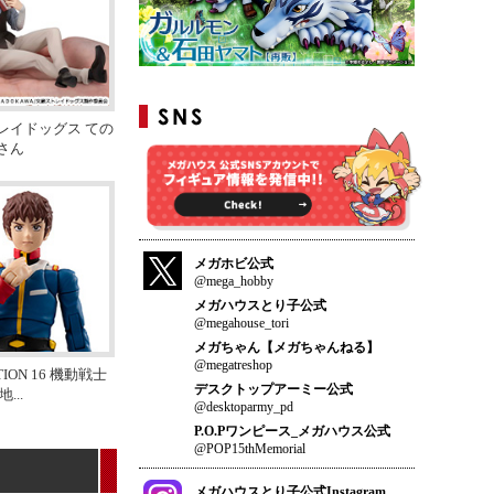
レイドッグス ての
さん
メガホビ公式
@mega_hobby
メガハウスとり子公式
@megahouse_tori
メガちゃん【メガちゃんねる】
@megatreshop
TION 16 機動戦士
デスクトップアーミー公式
 地
...
@desktoparmy_pd
P.O.Pワンピース_メガハウス公式
@POP15thMemorial
メガハウスとり子公式Instagram