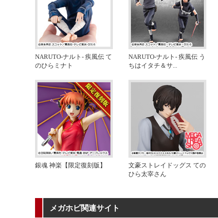
NARUTO-ナルト- 疾風伝 て
NARUTO-ナルト- 疾風伝 う
のひらミナト
ちはイタチ＆サ
...
銀魂 神楽【限定復刻版】
文豪ストレイドッグス ての
ひら太宰さん
メガホビ関連サイト