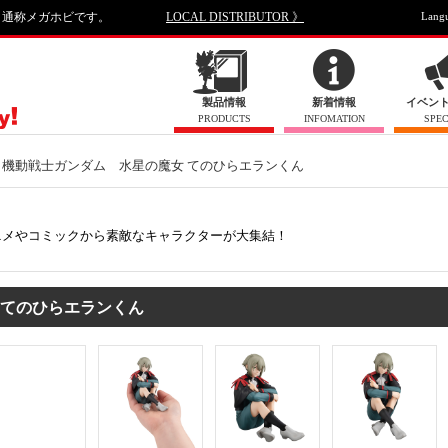
、通称メガホビです。
LOCAL DISTRIBUTOR 》
Lang
製品情報
新着情報
イベン
PRODUCTS
INFOMATION
SPEC
機動戦士ガンダム 水星の魔女 てのひらエランくん
ニメやコミックから素敵なキャラクターが大集結！
女 てのひらエランくん