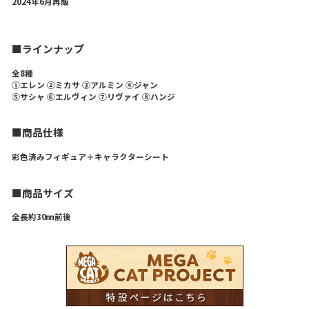
2024年6月再販
■ラインナップ
全8種
①エレン ②ミカサ ③アルミン ④ジャン
⑤サシャ ⑥エルヴィン ⑦リヴァイ ⑧ハンジ
■商品仕様
彩色済みフィギュア＋キャラクターシート
■商品サイズ
全長約30㎜前後