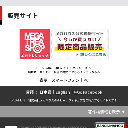
販売サイト
TOP
WHAT'S NEW
G.E.M.シリーズ
機動戦士ガンダム 水星の魔女 てのひらチュチュちゃん
表示 スマートフォン｜
PC
言語 ： 日本語｜
English
｜
中文 Facebook
メガホビは、株式会社メガハウスのホビー、フィギュアをご紹介するサイトです！
著作権情報を表示
(C) Crypton Future Media, INC. www.piapro.net(C) '25 SANRIO CO., LTD. APPR. NO. L656640(C) '25 SANRIO CO.,LTD.APPR.NO.L655202(C) '26 SANRIO CO., LTD. APPR. NO. L662313(C) '76, '19 SANRIO APPR. NO.S601931(C) & ™Warner Bros. Entertainment Inc. Publishing Rights (C) JKR. (s23)(C) 2006 円谷プロ・CBC (C) 2013 佐島勤／KADOKAWA アスキー・メディアワークス刊／魔法科高校製作委員会(C) 2015,2016 SANRIO CO.,LTD.Ⓛ APPROVAL NO.S571509(C) 2016 COVER Corp.(C) 2020 Legendary. All Rights Reserved. TM & (C) TOHO CO., LTD. MONSTERVERSE TM & (C) Legendary(C) 2021「劇場版 呪術廻戦 0」製作委員会 (C)芥見下々／集英社(C) 2024 Legendary. All Rights Reserved. GODZILLA TM & (C)TOHO CO., LTD. MONSTERVERSE TM & (C)Legendary(C) 2025 MAPPA／チェンソーマンプロジェクト (C)藤本タツキ／集英社(C) 2025 NEXON Games Co., Ltd. All Rights Reserved.(C) Crypton Future Media, INC. www.piapro.net piapro (C)MegaHouse(C) Cygames, Inc.(C) Cygames, Inc. (C) MegaHouse(C) Disney(C) KOTOBUKIYA (C)MegaHouse(C) KOTOBUKIYA・RAMPAGE (C)Masaki Apsy (C) MegaHouse(C) Naoko Takeuchi (C) 武内直子・PNP／劇場版「美少女戦士セーラームーンEternal」製作委員会(C) バードスタジオ／集英社 (C)「2018ドラゴンボール超」製作委員会(C) 尼子騒兵衛／NHK・NEP(C) 東映 (C) 石川雅之・講談社/もやしもん製作委員会 (C)'76, '88, '96, '01, '05, '19 SANRIO APPR. NO.S603299(C)「2009 ワンピース」製作委員会 (C)尾田栄一郎／集英社・フジテレビ・東映アニメーション(C)『ヒプノシスマイク-Division Rap Battle-』Rhyme Anima製作委員会(C)1982 ビックウエスト(C)1983 BIGWEST・TMS(C)1983 ビックウエスト・TMS(C)1994 BIGWEST(C)1995 HAL Laboratory, Inc. / Nintendo(C)1997 ビーパパス・さいとうちほ/小学館・少革委員会・テレビ東京(C)2001 BONES・出渕 裕／Rahxephon project(C)2001鶴田謙二/講談社・バンダイビジュアル (C)2004 AQUAPLUS(C)2004 テレビ朝日・東映ＡＧ・東映 (C)2005 BONES/Project EUREKA・MBS (C)2005 Production I.G-Aniplex-MBS・HAKUHODO (C)2005 SYUN MATSUENA/SHOGAKUKAN (C)2006 Ntreev Soft Co.,Ltd.& HanbitSoft lnc.ALL Rights Resarved (C)2006 円谷プロ・CBC(C)2006-2013 Nitroplus(C)2006竜騎士07/ひぐらしのなく頃に製作委員会･創通エージェンシー (C)2007 BIGWEST/MACROSS F PROJECT/MBS(C)2007 ビックウエスト／マクロスF製作委員会・MBS(C)2007 石森プロ・テレビ朝日・ADK・東映 (C)2007-2010 Nitroplus (C)HobbyJAPAN(C)2007-2010 Nitroplus (C)ぱすてるインク応援団 (C)SNK PLAYMORE (C)HobbyJAPAN※「THE KING OF FIGHTERS」は、株式会社SNKプレイモアの登録商標です。※「サムライスピリッツ」は、株式会社SNKプレイモアの登録商標です。(C)2008 GONZO･Nitroplus/Blassreiter Project (C)2008 VisualArt's/Key(C)2008 清水栄一・下口智裕・秋田書店/GONZO/ラインバレルパートナーズ(C)2008 清水栄一・下口智裕・秋田書店/GONZO/ラインバレルパートナーズ MegaHouse 2009 MADE IN CHINA(C)2009 HobbyJAPAN/クイーンズブレイドパートナーズ(C)2009 石森プロ・テレビ朝日・ADK・東映(C)2010 石森プロ・テレビ朝日・ADK・東映(C)2010石森プロ・テレビ朝日・ADK・東映(C)2011 平坂読・メディアファクトリー/製作委員会は友達が少ない(C)2011 石森プロ・テレビ朝日・東映AG・東映(C)2011石森プロ・テレビ朝日・東映AG・東映(C)2012 宇宙戦艦ヤマト2199 製作委員会(C)2012 石森プロ・テレビ朝日・ADK・東映(C)2012西尾維新・暁月あきら／集英社・箱庭学園生徒会(C)2013 テレビ朝日・東映AG・東映(C)2013 プロジェクトラブライブ！(C)2013 笹本祐一／朝日新聞出版・劇場版モーレツ宇宙海賊製作委員会(C)2014 BONES / Project SPACE DANDY(C)2014 Happy Elements K.K(C)2015 EXNOA LLC/NITRO PLUS(C)2015 EXNOA LLC/Nitroplus(C)2015 FiFS／ＫＡＤＯＫＡＷＡ アスキー・メディアワークス刊／POSA製作委員会(C)2015 内藤泰弘/集英社･血界戦線製作委員会(C)2016 プロジェクトラブライブ！サンシャイン!!(C)2017 川原 礫／ＫＡＤＯＫＡＷＡ アスキー・メディアワークス／ SAO-A Project(C)2017 川原 礫／ＫＡＤＯＫＡＷＡ アスキー・メディアワークス／SAO-A Project (C)MegaHouse(C)2017 時雨沢恵一／ＫＡＤＯＫＡＷＡ アスキー・メディアワークス／GGO Project (C)MegaHouse(C)2017-2019 Pyramid,Inc. / COLOPL,Inc. (C)MegaHouse(C)2017上海阅文信息技术有限公司(C)2019 Legendary and Warner Bros. Entertainment Inc. (C)2019 Pokemon. (C)1995–2019 Nintendo / Creatures Inc. / GAME FREAK inc.(C)2020 TRIGGER・中島かずき／『BNA ビー・エヌ・エー』制作委員会(C)2020 林田球･小学館／ドロヘドロ製作委員会(C)2021 BIGWEST(C)2021「シン・ウルトラマン」製作委員会 (C)円谷プロ(C)2023 KADOKAWA/ GAMERA Rebirth製作委員会(C)2024 KADOKAWA/P.A.WORKS/MAYOPAN PROJECT(C)2024 SANRIO CO., LTD. APPR. NO. L653883(C)2026 SANRIO CO., LTD. APPROVAL NO. L663707(C)2026.VIVINOS All rights reserved.(C)A-1 Pictures/Aniplex・テレビ東京(C)ABC･メ～テレ･東映アニメーション･ハピネット (C)ABC・東映アニメーション(C)Aikatsu, Pripara 10th Project(C)AIS/海上安全整備局(C)AnekoYusagi_Seira Minami/KADOKAWA/Shield Hero S3 Project(C)ATLUS (C)SEGA All rights reserved.(C)ATLUS (C)SEGA All rights reserved. (C)MegaHouse(C)ATLUS (C)SEGA/PERSONA5 the Animation Project (C)ATLUS CO.2006 ALL RIGHTS RESERVED.2008 (C)ATLUS CO.LTD.1996(C)ATLUS CO.2006 ALL RIGHTS RESERVED.LTD.1996(C)ATLUS CO.LTD.20072009(C)ATLUS. (C)SEGA.(C)B・P・W/ヒーローマン制作委員会・テレビ東京(C)BANDAI(C)BANDAI NAMCO Entertainment Inc.(C)BANDAI NAMCO Games Inc.(C)BANDAI・こどもの館(C)BNEI／PROJECT CINDERELLA(C)BNP/AIKATSU 10TH STORY(C)BNP/BANDAI, DENTSU, TV TOKYO(C)BNP/BANDAI, NAS, TV TOKYO(C)BNP/T&B PARTNERS(C)BNP/T&B PARTNERS (C)BNP/T&B MOVIE PARTNERS(C)BONES・會川 昇／コンクリートレボルティオ製作委員会(C)BONES/STAR DRIVER製作委員会・MBS(C)BONES/キャプテン・アース製作委員会・MBS(C)CAPCOM /TEAM BASARA(C)CAPCOM CO., LTD.(C)CAPCOM CO., LTD. ALL RIGHTS RESERVED.(C)CAPCOM CO.,LTD(C)CAPCOM. (C)CLAMP・ShigatsuTsuitachi CO.,LTD.／講談社(C)CLAMP・ST・講談社／NHK・NEP(C)coly(C)Dune is a trademark and copyright of Dino DeLaurentiis Corp. Licensed by Universal Studios. All Rights Reserved.(C)GAINAX・カラー(C)GAINAX×カラー(C)GREE.Inc.(C)GungHo Online Entertainment, Inc. All Rights Reserved.(C)GUST CO.,LTD.2009(C)HOBBY JAPAN(C)HobbyJAPAN Illustration：空中幼彩，F.S.(C)HobbyJAPAN Illustration：空中幼彩，F.S.く(C)HobbyJAPAN (C)HobbyJAPAN Co.,Ltd. All Rights Reserved. Lost Worlds is a trademark of Flying Buffalo lnc. and is used with permission. Illustration：えぃわ、FS、金子ひらく、黒木雅弘、みぶなつき(C)HobbyJAPAN Illustration：F.S、えぃわ、空中幼彩、久行宏和、みぶなつき、赤賀博隆(C)HobbyJAPAN Illustration：Niθ、泉まひる、緋色雪、誉(C)HobbyJAPAN Illustration：高村和宏、2号、平田雄三、F.S、松竜、かんたか (C)HobbyJAPAN Illutration：F.S、えぃわ、空中幼彩、久行宏和、みぶなつき、赤賀博隆(C)HobbyJAPAN Illutration：松竜、かんたか、えぃわ、原田将太郎、F.S、水龍敬、金子ひらく、久行宏和、2号、赤賀博隆、平田雄三、高村和宏、みぶなつき、空中幼彩、黒木雅広、ズンダレぼん(C)HobbyJAPAN 撮影：井上写真スタジオ(C)honeybee(C)Index Corporation 1995,2005(C)Index Corporation 1996,2008(C)Index Corporation 1996,2010(C)Index Corporation 2011(C)Index Corporation/「デビルサバイバー2」アニメーション製作委員会(C)Index Corporation/「ペルソナ4」アニメーション製作委員会(C)Index Corporation/「ペルソナ4」アニメーション製作委員会 (C)Index Corporation 1996,2011(C)JAPAN ACTION ENTERPRISE(C)King Record Co., Ltd.(C)Konami Digital Entertainment(C)L5/YWP・TX(C)Liber Entertainment Inc. All Rights Reserved.(C)LUCKY LAND COMMUNICATIONS/集英社・ジョジョの奇妙な冒険GW製作委員会(C)LUCKY LAND COMMUNICATIONS/集英社・ジョジョの奇妙な冒険SO製作委員会(C)Magica Quartet/Aniplex・Madoka Partners・MBS(C)Magica Quartet/Aniplex,Madoka Project(C)March·Monster (C)2017 NanPai Entertainment All Right Reserved版权所有 南派泛娱有限公司(C)MegaHouse(C)MODERHYTHM /Kazushi Kobayashi (C)MegaHouse(C)NAMCO LIMITED (C)NANOHA The MOVIE 1st PROJECT(C)Naoko Takeuchi(C)Naoko Takeuchi (C)武内直子・PNP・東映アニメーション(C)Naoko Takeuchi (C)武内直子・PNP／劇場版「美少女戦士セーラームーンCosmos」製作委員会(C)NBGI(C)NBGI/PROJECTiM@S(C)neco (C)MegaHouse(C)NEXON Games Co., Ltd. & Yostar, Inc. All Rights Reserved.(C)Nintendo / HAL Laboratory, Inc.(C)Nintendo・Creatures・GAME FREAK・TV Tokyo・ShoPro・JR Kikaku (C)Pokémon(C)Nintendo･Creatures･GAME FREAK･TV Tokyo･ShoPro･JR Kikaku(C)Pokemon(C)Nitroplus (C)Nitroplus／TYPE-MOON・ufotable・FZPC(C)Olympus Knights / Aniplex•Project AZ(C)ONE・小学館／「モブサイコ100 Ⅲ」製作委員会(C)ONE・村田雄介／集英社・ヒーロー協会本部(C)P1998-2026 (C)V・N・M(C)P1998-2027 (C)V・N・M(C)P98-23 (C)V・N・M(C)Paradox Live2020(C)PEACH‐PIT・講談社／エンブリオ捜索隊・テレビ東京(C)Petit Depotto/Project D.Q.O.(C)PLEX/MachineRobo Partner(C)POT（冨樫義博）1998年-2011年 (C)VAP・日本テレビ・集英社・マッドハウス(C)Production I.G・士郎正宗/NTV・VAP・IG・DNDP (C)PRODUCTION REED 1990(C)PRODUCTION REED 1996(C)Pyramid,Inc. / COLOPL,Inc. (C)MegaHouse(C)SEGA(C)SEGA (C)RED(C)SEGA, 2003, CHARACTERS (C)AUTOMUSS CHARACTER DESIGN：KATOKI HAJIME(C)SEGA&Index Corporation 19972005 (C)Index Corporation 2007(C)SHOJI KAWAMORI,SATELIGHT／Project AQUARION EVOL.(C)SNK CORPORATION ALL RIGHTS RESERVED.(C)SOTSU・SUNRISE (C) Crypton Future Media, INC. www.piapro.net piapro(C)Sphere All Right Reserved.(C)Spider Lily／アニプレックス・ABCアニメーション・BS11(C)SPRITE. ALL RIGHTS PESERVED.(C)SQUARE ENIX／人類会議 (C)MegaHouse(C)SRWOG PROJECT(C)SUNRISE(C)SUNRISE・R(C)SUNRISE/DD PARTNERS(C)SUNRISE/PROJECT G-AKITO Character Design (C)2006-2011 CLAMP/ST(C)SUNRISE／PROJECT G-ROZE Character Design (C)2006-2024 CLAMP・ST(C)SUNRISE／PROJECT GEASS Character Design (C)2006 CLAMP・ST(C)SUNRISE／PROJECT GEASS Character Design (C)2006-2008 CLAMP・ST(C)SUNRISE/PROJECT GEASS・MBS Character Design (C)2006 CLAMP(C)SUNRISE/PROJECT GEASS・MBS Character Design (C)2006-2008 CLAMP(C)SUNRISE/PROJECT GEASS・MBS Character Design(C)2006 CLAMP(C)SUNRISE/PROJECT L-GEASS Character Design (C)2006-2017 CLAMP・ST(C)SUNRISE／PROJECT L-GEASS Character Design (C)2006-2017 CLAMP・ST(C)SUNRISE／PROJECT L-GEASS Character Design (C)2006-2018 CLAMP・ST(C)SUNRISE/T&B PARTNERS,MBS(C)SUNRISE/VVV Committee, MBS(C)TMS(C)TOMYTEC (C)MegaHouse(C)TRIGGER・中島かずき／XFLAG(C)TSUBURAYA PRODUCTIONS(C)TSUKASA JUN 2007(C)TYPE-MOON / FGO PROJECT(C)TYPE-MOON / FGO PROJECT (C)MegaHouse(C)TYPE-MOON / FGO7 ANIME PROJECT(C)Universal City Studios LLC. All Rights Reserved.(C)UTA☆PRIPROJECT(C)VisualArt's/Key(C)X-nauts・Psikyo (C)Y.M/S,ACC(C)あfろ・芳文社／野外活動プロジェクト(C)アイドリッシュセブン(C)あさりよしとお／講談社(C)あだちとか・講談社/ノラガミ製作委員会(C)アポカリプスホテル製作委員会(C)あらゐけいいち・角川書店/東雲研究所(C)いのまたむつみ (C)藤島康介 (C)BANDAI NAMCO Entertainment Inc.(C)いのまたむつみ (C)藤島康介 (C)BNGI(C)いのまたむつみ (C)藤島康介 (C)NBGI(C)えびはら武司／LAYUP (C)おおじこうじ・京都アニメーション／岩鳶高校水泳部(C)オケアノス／「翠星のガルガンティア」製作委員会(C)オニグンソウ/集英社, もののがたり製作委員会(C)かきふらい・芳文社/桜高軽音部(C)カクダイ Authorized by Phoenix Corporation,Ltd(C)カフェノーウェア/ハマトラ製作委員会(C)カラー(C)カラー (C) MegaHouse(C)くぼたまこと/スクウェアエニックス・フライングドッグ (C)コーエーテクモゲームス All rights reserved.(C)こしたてつひろ／小学館・ShoPro(C)コロリド・ツインエンジンパートナーズ(C)サイコパス製作委員会(C)サンライズ(C)サンライズ (C)高千穂＆スタジオぬえ・サンライズ(C)サンライズ・R(C)サンライズ・テレビ東京 (C)SUNRISE・BV・WOWOW (C)スクウェアエニックス／ジャイロゼッター製作委員会・テレビ東京(C)スタジオ・ダイス/集英社・テレビ東京・KONAMI(C)タツノコプロ(C)タツノコプロ・NTV(C)つくしあきひと・竹書房／メイドインアビス「烈日の黄金郷」製作委員会(C)テレビ朝日・東映AG・東映 MegaHouse2009(C)にいさとる・講談社／WIND BREAKER Project(C)ねことうふ・一迅社／「おにまい」製作委員会(C)バード・スタジオ／集英社 (C)SAND LAND 製作委員会(C)バード・スタジオ／集英社・東映アニメーション(C)バードスタジオ／集英社 (C)「2015 ドラゴンボールＺ」製作委員会(C)バードスタジオ／集英社・フジテレビ・東映アニメーション(C)バードスタジオ／集英社・フジテレビ・東映アニメーション (C)BANDAI NAMCO Entertainment inc.(C)バードスタジオ／集英社・東映アニメーション (C)ハイクオソフト(C)はまじあき／芳文社・アニプレックス(C)ぴえろ・TooKyoGames／アクダマドライブ製作委員会(C)まつもと泉・集英社(C)まつもと泉／集英社(C)メガハウス(C)モンキーパンチ/TMS・NTV(C)ゆでたまご・東映アニメーション(C)久保帯人／集英社・テレビ東京・dentsu・ぴえろ(C)九井諒子・KADOKAWA刊／「ダンジョン飯」製作委員会(C)亀山陽平／タイタン工業(C)伊東岳彦／集英社・サンライズ(C)八木教広／集英社・「CLAYMORE制作委員会」 (C)円谷プロ(C)円谷プロ (C)2018 TRIGGER・雨宮哲／「GRIDMAN」製作委員会(C)円谷プロ (C)2023 TRIGGER・雨宮哲／「劇場版グリッドマンユニバース」製作委員会(C)創通・サンライズ(C)創通・サンライズ (C)創通・サンライズ・毎日放送(C)創通・サンライズ・MBS(C)創通・サンライズ・テレビ東京(C)創通・サンライズ・毎日放送(C)創通・フィールズ/MJP製作委員会(C)創通エージェンシー・サンライズ (C)創通エージェンシー・サンライズ・毎日放送 (C)加藤和恵/集英社・「青の祓魔師」製作委員会・MBS(C)助野