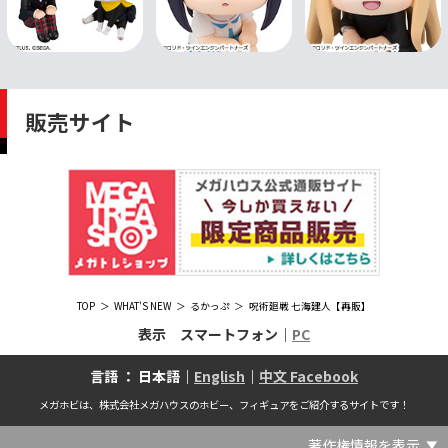
販売サイト
TOP
WHAT'S NEW
るかっぷ
呪術廻戦 七海建人【再販】
表示 スマートフォン｜
PC
言語 ： 日本語｜
English
｜
中文 Facebook
メガホビは、株式会社メガハウスのホビー、フィギュアをご紹介するサイトです！
著作権情報を表示