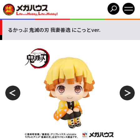
るかっぷ 鬼滅の刃 我妻善逸 にこっとver.