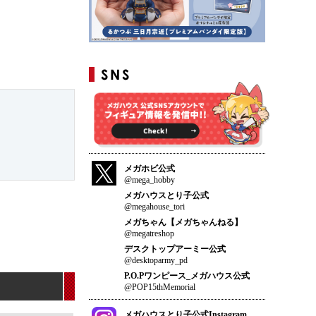
メガホビ公式
@mega_hobby
メガハウスとり子公式
@megahouse_tori
メガちゃん【メガちゃんねる】
@megatreshop
デスクトップアーミー公式
@desktoparmy_pd
P.O.Pワンピース_メガハウス公式
@POP15thMemorial
メガハウスとり子公式Instagram