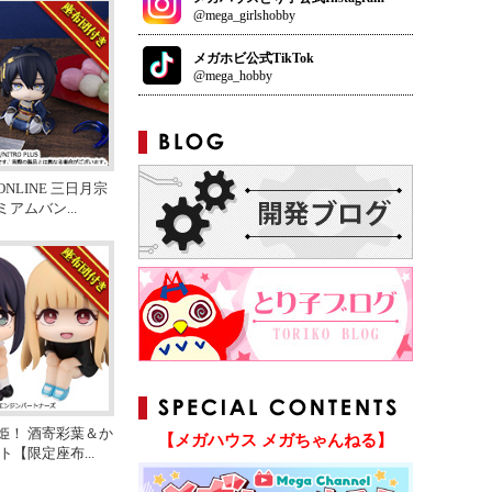
@mega_girlshobby
メガホビ公式TikTok
@mega_hobby
NLINE 三日月宗
ミアムバン
...
姫！ 酒寄彩葉＆か
【メガハウス メガちゃんねる】
ット【限定座布
...