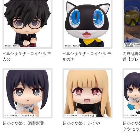
ペルソナ5 ザ・ロイヤル 主
ペルソナ5 ザ・ロイヤル モ
刀剣乱舞O
人公
ルガナ
近【プレ
超かぐや姫！ 酒寄彩葉
超かぐや姫！ かぐや
超かぐや
ぐや セ