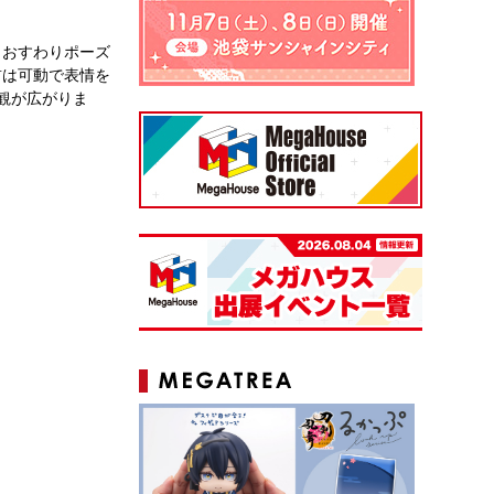
＆おすわりポーズ
首は可動で表情を
観が広がりま