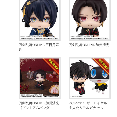
刀剣乱舞ONLINE 三日月宗
刀剣乱舞ONLINE 加州清光
近
刀剣乱舞ONLINE 加州清光
ペルソナ５ ザ・ロイヤル
【プレミアムバンダ
...
主人公＆モルガナ セッ
...