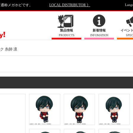
、通称メガホビです。
LOCAL DISTRIBUTOR 》
Lang
製品情報
新着情報
イベン
PRODUCTS
INFOMATION
SPEC
ク 糸師 凛