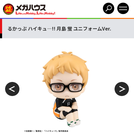
るかっぷ ハイキュ―!! 月島 蛍 ユニフォームVer.