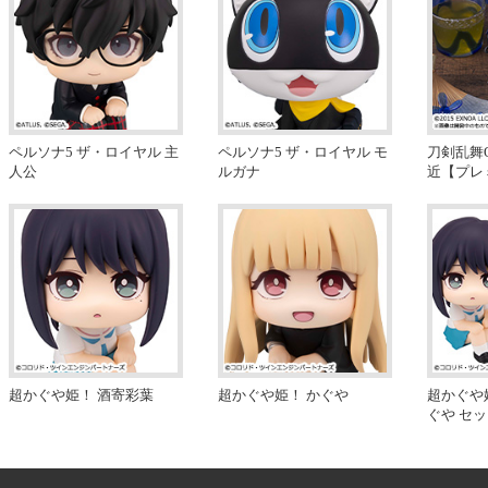
ペルソナ5 ザ・ロイヤル 主
ペルソナ5 ザ・ロイヤル モ
刀剣乱舞O
人公
ルガナ
近【プレ
超かぐや姫！ 酒寄彩葉
超かぐや姫！ かぐや
超かぐや
ぐや セ