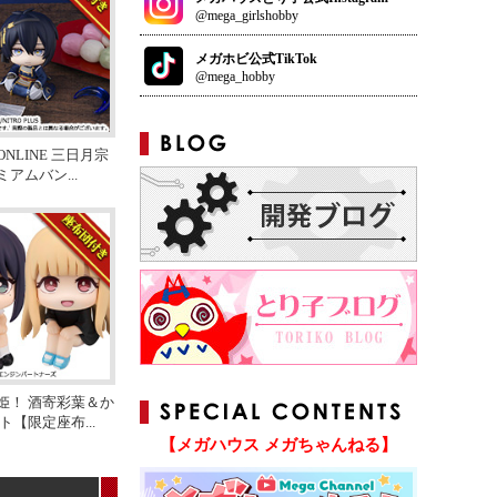
@mega_girlshobby
メガホビ公式TikTok
@mega_hobby
NLINE 三日月宗
ミアムバン
...
姫！ 酒寄彩葉＆か
ット【限定座布
...
【メガハウス メガちゃんねる】