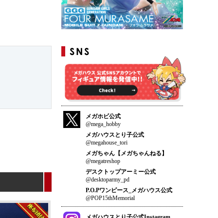
メガホビ公式
@mega_hobby
メガハウスとり子公式
@megahouse_tori
メガちゃん【メガちゃんねる】
@megatreshop
デスクトップアーミー公式
@desktoparmy_pd
P.O.Pワンピース_メガハウス公式
@POP15thMemorial
メガハウスとり子公式Instagram