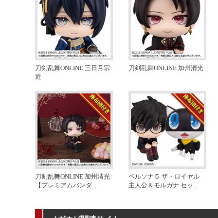
刀剣乱舞ONLINE 三日月宗
刀剣乱舞ONLINE 加州清光
近
刀剣乱舞ONLINE 加州清光
ペルソナ５ ザ・ロイヤル
【プレミアムバンダ
...
主人公＆モルガナ セッ
...