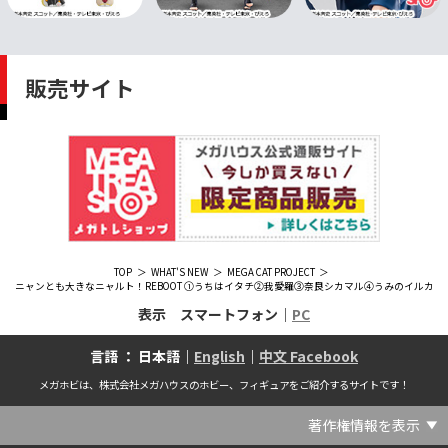
販売サイト
TOP
WHAT'S NEW
MEGA CAT PROJECT
ニャンとも大きなニャルト！REBOOT ①うちはイタチ②我愛羅③奈良シカマル④うみのイルカ
表示 スマートフォン｜
PC
言語 ： 日本語｜
English
｜
中文 Facebook
メガホビは、株式会社メガハウスのホビー、フィギュアをご紹介するサイトです！
著作権情報を表示