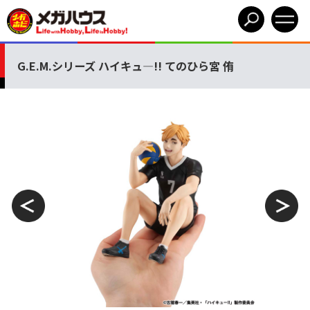
G.E.M.シリーズ ハイキュ―!! てのひら宮 侑