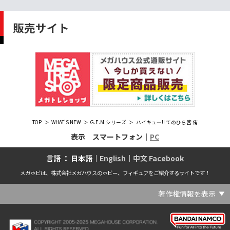
販売サイト
TOP
WHAT'S NEW
G.E.M.シリーズ
ハイキュ―!! てのひら宮 侑
表示 スマートフォン｜
PC
言語 ： 日本語｜
English
｜
中文 Facebook
メガホビは、株式会社メガハウスのホビー、フィギュアをご紹介するサイトです！
著作権情報を表示
(C) Crypton Future Media, INC. www.piapro.net(C) '25 SANRIO CO., LTD. APPR. NO. L656640(C) '25 SANRIO CO.,LTD.APPR.NO.L655202(C) '26 SANRIO CO., LTD. APPR. NO. L662313(C) '76, '19 SANRIO APPR. NO.S601931(C) & ™Warner Bros. Entertainment Inc. Publishing Rights (C) JKR. (s23)(C) 2006 円谷プロ・CBC (C) 2013 佐島勤／KADOKAWA アスキー・メディアワークス刊／魔法科高校製作委員会(C) 2015,2016 SANRIO CO.,LTD.Ⓛ APPROVAL NO.S571509(C) 2016 COVER Corp.(C) 2020 Legendary. All Rights Reserved. TM & (C) TOHO CO., LTD. MONSTERVERSE TM & (C) Legendary(C) 2021「劇場版 呪術廻戦 0」製作委員会 (C)芥見下々／集英社(C) 2024 Legendary. All Rights Reserved. GODZILLA TM & (C)TOHO CO., LTD. MONSTERVERSE TM & (C)Legendary(C) 2025 MAPPA／チェンソーマンプロジェクト (C)藤本タツキ／集英社(C) 2025 NEXON Games Co., Ltd. All Rights Reserved.(C) Crypton Future Media, INC. www.piapro.net piapro (C)MegaHouse(C) Cygames, Inc.(C) Cygames, Inc. (C) MegaHouse(C) Disney(C) KOTOBUKIYA (C)MegaHouse(C) KOTOBUKIYA・RAMPAGE (C)Masaki Apsy (C) MegaHouse(C) Naoko Takeuchi (C) 武内直子・PNP／劇場版「美少女戦士セーラームーンEternal」製作委員会(C) バードスタジオ／集英社 (C)「2018ドラゴンボール超」製作委員会(C) 尼子騒兵衛／NHK・NEP(C) 東映 (C) 石川雅之・講談社/もやしもん製作委員会 (C)'76, '88, '96, '01, '05, '19 SANRIO APPR. NO.S603299(C)「2009 ワンピース」製作委員会 (C)尾田栄一郎／集英社・フジテレビ・東映アニメーション(C)『ヒプノシスマイク-Division Rap Battle-』Rhyme Anima製作委員会(C)1982 ビックウエスト(C)1983 BIGWEST・TMS(C)1983 ビックウエスト・TMS(C)1994 BIGWEST(C)1995 HAL Laboratory, Inc. / Nintendo(C)1997 ビーパパス・さいとうちほ/小学館・少革委員会・テレビ東京(C)2001 BONES・出渕 裕／Rahxephon project(C)2001鶴田謙二/講談社・バンダイビジュアル (C)2004 AQUAPLUS(C)2004 テレビ朝日・東映ＡＧ・東映 (C)2005 BONES/Project EUREKA・MBS (C)2005 Production I.G-Aniplex-MBS・HAKUHODO (C)2005 SYUN MATSUENA/SHOGAKUKAN (C)2006 Ntreev Soft Co.,Ltd.& HanbitSoft lnc.ALL Rights Resarved (C)2006 円谷プロ・CBC(C)2006-2013 Nitroplus(C)2006竜騎士07/ひぐらしのなく頃に製作委員会･創通エージェンシー (C)2007 BIGWEST/MACROSS F PROJECT/MBS(C)2007 ビックウエスト／マクロスF製作委員会・MBS(C)2007 石森プロ・テレビ朝日・ADK・東映 (C)2007-2010 Nitroplus (C)HobbyJAPAN(C)2007-2010 Nitroplus (C)ぱすてるインク応援団 (C)SNK PLAYMORE (C)HobbyJAPAN※「THE KING OF FIGHTERS」は、株式会社SNKプレイモアの登録商標です。※「サムライスピリッツ」は、株式会社SNKプレイモアの登録商標です。(C)2008 GONZO･Nitroplus/Blassreiter Project (C)2008 VisualArt's/Key(C)2008 清水栄一・下口智裕・秋田書店/GONZO/ラインバレルパートナーズ(C)2008 清水栄一・下口智裕・秋田書店/GONZO/ラインバレルパートナーズ MegaHouse 2009 MADE IN CHINA(C)2009 HobbyJAPAN/クイーンズブレイドパートナーズ(C)2009 石森プロ・テレビ朝日・ADK・東映(C)2010 石森プロ・テレビ朝日・ADK・東映(C)2010石森プロ・テレビ朝日・ADK・東映(C)2011 平坂読・メディアファクトリー/製作委員会は友達が少ない(C)2011 石森プロ・テレビ朝日・東映AG・東映(C)2011石森プロ・テレビ朝日・東映AG・東映(C)2012 宇宙戦艦ヤマト2199 製作委員会(C)2012 石森プロ・テレビ朝日・ADK・東映(C)2012西尾維新・暁月あきら／集英社・箱庭学園生徒会(C)2013 テレビ朝日・東映AG・東映(C)2013 プロジェクトラブライブ！(C)2013 笹本祐一／朝日新聞出版・劇場版モーレツ宇宙海賊製作委員会(C)2014 BONES / Project SPACE DANDY(C)2014 Happy Elements K.K(C)2015 EXNOA LLC/NITRO PLUS(C)2015 EXNOA LLC/Nitroplus(C)2015 FiFS／ＫＡＤＯＫＡＷＡ アスキー・メディアワークス刊／POSA製作委員会(C)2015 内藤泰弘/集英社･血界戦線製作委員会(C)2016 プロジェクトラブライブ！サンシャイン!!(C)2017 川原 礫／ＫＡＤＯＫＡＷＡ アスキー・メディアワークス／ SAO-A Project(C)2017 川原 礫／ＫＡＤＯＫＡＷＡ アスキー・メディアワークス／SAO-A Project (C)MegaHouse(C)2017 時雨沢恵一／ＫＡＤＯＫＡＷＡ アスキー・メディアワークス／GGO Project (C)MegaHouse(C)2017-2019 Pyramid,Inc. / COLOPL,Inc. (C)MegaHouse(C)2017上海阅文信息技术有限公司(C)2019 Legendary and Warner Bros. Entertainment Inc. (C)2019 Pokemon. (C)1995–2019 Nintendo / Creatures Inc. / GAME FREAK inc.(C)2020 TRIGGER・中島かずき／『BNA ビー・エヌ・エー』制作委員会(C)2020 林田球･小学館／ドロヘドロ製作委員会(C)2021 BIGWEST(C)2021「シン・ウルトラマン」製作委員会 (C)円谷プロ(C)2023 KADOKAWA/ GAMERA Rebirth製作委員会(C)2024 KADOKAWA/P.A.WORKS/MAYOPAN PROJECT(C)2024 SANRIO CO., LTD. APPR. NO. L653883(C)2026 SANRIO CO., LTD. APPROVAL NO. L663707(C)2026.VIVINOS All rights reserved.(C)A-1 Pictures/Aniplex・テレビ東京(C)ABC･メ～テレ･東映アニメーション･ハピネット (C)ABC・東映アニメーション(C)Aikatsu, Pripara 10th Project(C)AIS/海上安全整備局(C)AnekoYusagi_Seira Minami/KADOKAWA/Shield Hero S3 Project(C)ATLUS (C)SEGA All rights reserved.(C)ATLUS (C)SEGA All rights reserved. (C)MegaHouse(C)ATLUS (C)SEGA/PERSONA5 the Animation Project (C)ATLUS CO.2006 ALL RIGHTS RESERVED.2008 (C)ATLUS CO.LTD.1996(C)ATLUS CO.2006 ALL RIGHTS RESERVED.LTD.1996(C)ATLUS CO.LTD.20072009(C)ATLUS. (C)SEGA.(C)B・P・W/ヒーローマン制作委員会・テレビ東京(C)BANDAI(C)BANDAI NAMCO Entertainment Inc.(C)BANDAI NAMCO Games Inc.(C)BANDAI・こどもの館(C)BNEI／PROJECT CINDERELLA(C)BNP/AIKATSU 10TH STORY(C)BNP/BANDAI, DENTSU, TV TOKYO(C)BNP/BANDAI, NAS, TV TOKYO(C)BNP/T&B PARTNERS(C)BNP/T&B PARTNERS (C)BNP/T&B MOVIE PARTNERS(C)BONES・會川 昇／コンクリートレボルティオ製作委員会(C)BONES/STAR DRIVER製作委員会・MBS(C)BONES/キャプテン・アース製作委員会・MBS(C)CAPCOM /TEAM BASARA(C)CAPCOM CO., LTD.(C)CAPCOM CO., LTD. ALL RIGHTS RESERVED.(C)CAPCOM CO.,LTD(C)CAPCOM. (C)CLAMP・ShigatsuTsuitachi CO.,LTD.／講談社(C)CLAMP・ST・講談社／NHK・NEP(C)coly(C)Dune is a trademark and copyright of Dino DeLaurentiis Corp. Licensed by Universal Studios. All Rights Reserved.(C)GAINAX・カラー(C)GAINAX×カラー(C)GREE.Inc.(C)GungHo Online Entertainment, Inc. All Rights Reserved.(C)GUST CO.,LTD.2009(C)HOBBY JAPAN(C)HobbyJAPAN Illustration：空中幼彩，F.S.(C)HobbyJAPAN Illustration：空中幼彩，F.S.く(C)HobbyJAPAN (C)HobbyJAPAN Co.,Ltd. All Rights Reserved. Lost Worlds is a trademark of Flying Buffalo lnc. and is used with permission. Illustration：えぃわ、FS、金子ひらく、黒木雅弘、みぶなつき(C)HobbyJAPAN Illustration：F.S、えぃわ、空中幼彩、久行宏和、みぶなつき、赤賀博隆(C)HobbyJAPAN Illustration：Niθ、泉まひる、緋色雪、誉(C)HobbyJAPAN Illustration：高村和宏、2号、平田雄三、F.S、松竜、かんたか (C)HobbyJAPAN Illutration：F.S、えぃわ、空中幼彩、久行宏和、みぶなつき、赤賀博隆(C)HobbyJAPAN Illutration：松竜、かんたか、えぃわ、原田将太郎、F.S、水龍敬、金子ひらく、久行宏和、2号、赤賀博隆、平田雄三、高村和宏、みぶなつき、空中幼彩、黒木雅広、ズンダレぼん(C)HobbyJAPAN 撮影：井上写真スタジオ(C)honeybee(C)Index Corporation 1995,2005(C)Index Corporation 1996,2008(C)Index Corporation 1996,2010(C)Index Corporation 2011(C)Index Corporation/「デビルサバイバー2」アニメーション製作委員会(C)Index Corporation/「ペルソナ4」アニメーション製作委員会(C)Index Corporation/「ペルソナ4」アニメーション製作委員会 (C)Index Corporation 1996,2011(C)JAPAN ACTION ENTERPRISE(C)King Record Co., Ltd.(C)Konami Digital Entertainment(C)L5/YWP・TX(C)Liber Entertainment Inc. All Rights Reserved.(C)LUCKY LAND COMMUNICATIONS/集英社・ジョジョの奇妙な冒険GW製作委員会(C)LUCKY LAND COMMUNICATIONS/集英社・ジョジョの奇妙な冒険SO製作委員会(C)Magica Quartet/Aniplex・Madoka Partners・MBS(C)Magica Quartet/Aniplex,Madoka Project(C)March·Monster (C)2017 NanPai Entertainment All Right Reserved版权所有 南派泛娱有限公司(C)MegaHouse(C)MODERHYTHM /Kazushi Kobayashi (C)MegaHouse(C)NAMCO LIMITED (C)NANOHA The MOVIE 1st PROJECT(C)Naoko Takeuchi(C)Naoko Takeuchi (C)武内直子・PNP・東映アニメーション(C)Naoko Takeuchi (C)武内直子・PNP／劇場版「美少女戦士セーラームーンCosmos」製作委員会(C)NBGI(C)NBGI/PROJECTiM@S(C)neco (C)MegaHouse(C)NEXON Games Co., Ltd. & Yostar, Inc. All Rights Reserved.(C)Nintendo / HAL Laboratory, Inc.(C)Nintendo・Creatures・GAME FREAK・TV Tokyo・ShoPro・JR Kikaku (C)Pokémon(C)Nintendo･Creatures･GAME FREAK･TV Tokyo･ShoPro･JR Kikaku(C)Pokemon(C)Nitroplus (C)Nitroplus／TYPE-MOON・ufotable・FZPC(C)Olympus Knights / Aniplex•Project AZ(C)ONE・小学館／「モブサイコ100 Ⅲ」製作委員会(C)ONE・村田雄介／集英社・ヒーロー協会本部(C)P1998-2026 (C)V・N・M(C)P1998-2027 (C)V・N・M(C)P98-23 (C)V・N・M(C)Paradox Live2020(C)PEACH‐PIT・講談社／エンブリオ捜索隊・テレビ東京(C)Petit Depotto/Project D.Q.O.(C)PLEX/MachineRobo Partner(C)POT（冨樫義博）1998年-2011年 (C)VAP・日本テレビ・集英社・マッドハウス(C)Production I.G・士郎正宗/NTV・VAP・IG・DNDP (C)PRODUCTION REED 1990(C)PRODUCTION REED 1996(C)Pyramid,Inc. / COLOPL,Inc. (C)MegaHouse(C)SEGA(C)SEGA (C)RED(C)SEGA, 2003, CHARACTERS (C)AUTOMUSS CHARACTER DESIGN：KATOKI HAJIME(C)SEGA&Index Corporation 19972005 (C)Index Corporation 2007(C)SHOJI KAWAMORI,SATELIGHT／Project AQUARION EVOL.(C)SNK CORPORATION ALL RIGHTS RESERVED.(C)SOTSU・SUNRISE (C) Crypton Future Media, INC. www.piapro.net piapro(C)Sphere All Right Reserved.(C)Spider Lily／アニプレックス・ABCアニメーション・BS11(C)SPRITE. ALL RIGHTS PESERVED.(C)SQUARE ENIX／人類会議 (C)MegaHouse(C)SRWOG PROJECT(C)SUNRISE(C)SUNRISE・R(C)SUNRISE/DD PARTNERS(C)SUNRISE/PROJECT G-AKITO Character Design (C)2006-2011 CLAMP/ST(C)SUNRISE／PROJECT G-ROZE Character Design (C)2006-2024 CLAMP・ST(C)SUNRISE／PROJECT GEASS Character Design (C)2006 CLAMP・ST(C)SUNRISE／PROJECT GEASS Character Design (C)2006-2008 CLAMP・ST(C)SUNRISE/PROJECT GEASS・MBS Character Design (C)2006 CLAMP(C)SUNRISE/PROJECT GEASS・MBS Character Design (C)2006-2008 CLAMP(C)SUNRISE/PROJECT GEASS・MBS Character Design(C)2006 CLAMP(C)SUNRISE/PROJECT L-GEASS Character Design (C)2006-2017 CLAMP・ST(C)SUNRISE／PROJECT L-GEASS Character Design (C)2006-2017 CLAMP・ST(C)SUNRISE／PROJECT L-GEASS Character Design (C)2006-2018 CLAMP・ST(C)SUNRISE/T&B PARTNERS,MBS(C)SUNRISE/VVV Committee, MBS(C)TMS(C)TOMYTEC (C)MegaHouse(C)TRIGGER・中島かずき／XFLAG(C)TSUBURAYA PRODUCTIONS(C)TSUKASA JUN 2007(C)TYPE-MOON / FGO PROJECT(C)TYPE-MOON / FGO PROJECT (C)MegaHouse(C)TYPE-MOON / FGO7 ANIME PROJECT(C)Universal City Studios LLC. All Rights Reserved.(C)UTA☆PRIPROJECT(C)VisualArt's/Key(C)X-nauts・Psikyo (C)Y.M/S,ACC(C)あfろ・芳文社／野外活動プロジェクト(C)アイドリッシュセブン(C)あさりよしとお／講談社(C)あだちとか・講談社/ノラガミ製作委員会(C)アポカリプスホテル製作委員会(C)あらゐけいいち・角川書店/東雲研究所(C)いのまたむつみ (C)藤島康介 (C)BANDAI NAMCO Entertainment Inc.(C)いのまたむつみ (C)藤島康介 (C)BNGI(C)いのまたむつみ (C)藤島康介 (C)NBGI(C)えびはら武司／LAYUP (C)おおじこうじ・京都アニメーション／岩鳶高校水泳部(C)オケアノス／「翠星のガルガンティア」製作委員会(C)オニグンソウ/集英社, もののがたり製作委員会(C)かきふらい・芳文社/桜高軽音部(C)カクダイ Authorized by Phoenix Corporation,Ltd(C)カフェノーウェア/ハマトラ製作委員会(C)カラー(C)カラー (C) MegaHouse(C)くぼたまこと/スクウェアエニックス・フライングドッグ (C)コーエーテクモゲームス All rights reserved.(C)こしたてつひろ／小学館・ShoPro(C)コロリド・ツインエンジンパートナーズ(C)サイコパス製作委員会(C)サンライズ(C)サンライズ (C)高千穂＆スタジオぬえ・サンライズ(C)サンライズ・R(C)サンライズ・テレビ東京 (C)SUNRISE・BV・WOWOW (C)スクウェアエニックス／ジャイロゼッター製作委員会・テレビ東京(C)スタジオ・ダイス/集英社・テレビ東京・KONAMI(C)タツノコプロ(C)タツノコプロ・NTV(C)つくしあきひと・竹書房／メイドインアビス「烈日の黄金郷」製作委員会(C)テレビ朝日・東映AG・東映 MegaHouse2009(C)にいさとる・講談社／WIND BREAKER Project(C)ねことうふ・一迅社／「おにまい」製作委員会(C)バード・スタジオ／集英社 (C)SAND LAND 製作委員会(C)バード・スタジオ／集英社・東映アニメーション(C)バードスタジオ／集英社 (C)「2015 ドラゴンボールＺ」製作委員会(C)バードスタジオ／集英社・フジテレビ・東映アニメーション(C)バードスタジオ／集英社・フジテレビ・東映アニメーション (C)BANDAI NAMCO Entertainment inc.(C)バードスタジオ／集英社・東映アニメーション (C)ハイクオソフト(C)はまじあき／芳文社・アニプレックス(C)ぴえろ・TooKyoGames／アクダマドライブ製作委員会(C)まつもと泉・集英社(C)まつもと泉／集英社(C)メガハウス(C)モンキーパンチ/TMS・NTV(C)ゆでたまご・東映アニメーション(C)久保帯人／集英社・テレビ東京・dentsu・ぴえろ(C)九井諒子・KADOKAWA刊／「ダンジョン飯」製作委員会(C)亀山陽平／タイタン工業(C)伊東岳彦／集英社・サンライズ(C)八木教広／集英社・「CLAYMORE制作委員会」 (C)円谷プロ(C)円谷プロ (C)2018 TRIGGER・雨宮哲／「GRIDMAN」製作委員会(C)円谷プロ (C)2023 TRIGGER・雨宮哲／「劇場版グリッドマンユニバース」製作委員会(C)創通・サンライズ(C)創通・サンライズ (C)創通・サンライズ・毎日放送(C)創通・サンライズ・MBS(C)創通・サンライズ・テレビ東京(C)創通・サンライズ・毎日放送(C)創通・フィールズ/MJP製作委員会(C)創通エージェンシー・サンライズ (C)創通エージェンシー・サンライズ・毎日放送 (C)加藤和恵/集英社・「青の祓魔師」製作委員会・MBS(C)助野