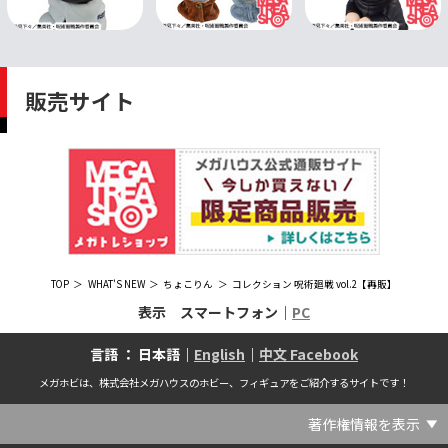
販売サイト
TOP
WHAT'S NEW
ちょこりん
コレクション 呪術廻戦 vol.2【再販】
表示 スマートフォン｜
PC
言語 ： 日本語｜
English
｜
中文 Facebook
メガホビは、株式会社メガハウスのホビー、フィギュアをご紹介するサイトです！
著作権情報を表示