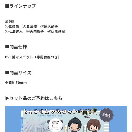
■ラインナップ
全6種
➀五条悟 ②夏油傑 ③家入硝子
④七海建人 ⑤天内理子 ⑥伏黒甚爾
■商品仕様
PVC製マスコット（専用台座つき）
■商品サイズ
全長約50mm
▶セット品のご予約はこちら