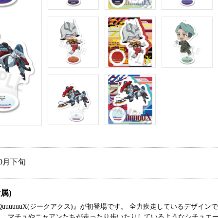
10月下旬
属)
QuuuuuuX(ジークアクス)』が初登場です。 全力疾走しているデザイン
と、マチュやニャアンたちが走ったり歩いたりしているようなシチュエ