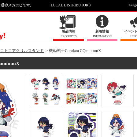
、通称メガホビです。
LOCAL DISTRIBUTOR 》
Lang
製品情報
新着情報
イベン
PRODUCTS
INFOMATION
SPEC
コトコアクリルスタンド
機動戦士Gundam GQuuuuuuX
uuuuX