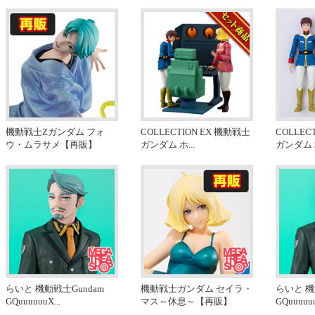
機動戦士Zガンダム フォ
COLLECTION EX 機動戦士
COLLEC
ウ・ムラサメ【再販】
ガンダム ホ
...
ガンダム
らいと 機動戦士Gundam
機動戦士ガンダム セイラ・
らいと 機
GQuuuuuuX
...
マス～休息～【再販】
GQuuuuu