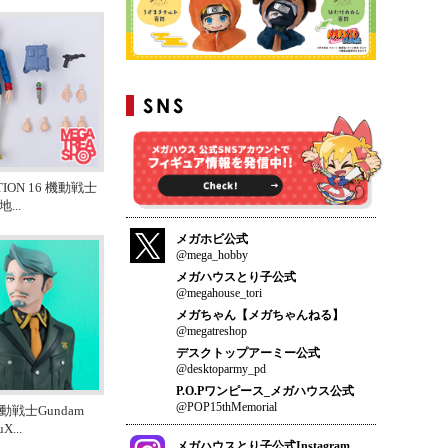
TION 16 機動戦士
 地
...
メガホビ公式
@mega_hobby
メガハウスとり子公式
@megahouse_tori
メガちゃん【メガちゃんねる】
@megatreshop
デスクトップアーミー公式
@desktoparmy_pd
P.O.Pワンピース_メガハウス公式
@POP15thMemorial
動戦士Gundam
uX
...
メガハウスとり子公式Instagram