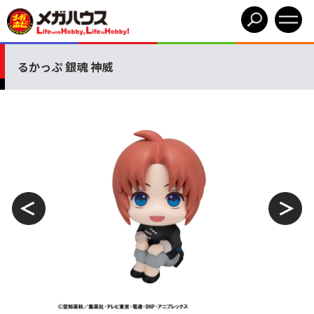
るかっぷ 銀魂 神威