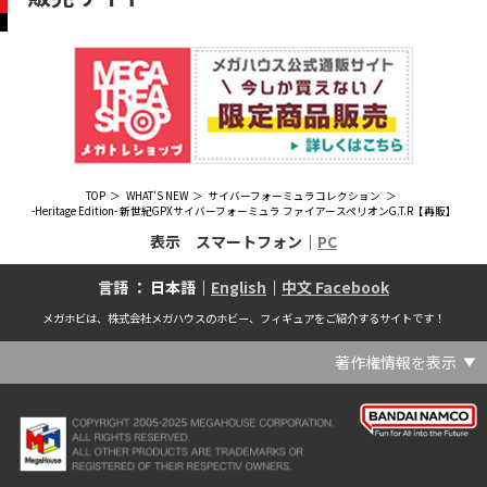
TOP
WHAT'S NEW
サイバーフォーミュラコレクション
-Heritage Edition- 新世紀GPXサイバーフォーミュラ ファイアースペリオンG.T.R【再販】
表示 スマートフォン｜
PC
言語 ： 日本語｜
English
｜
中文 Facebook
メガホビは、株式会社メガハウスのホビー、フィギュアをご紹介するサイトです！
著作権情報を表示
(C) Crypton Future Media, INC. www.piapro.net(C) '25 SANRIO CO., LTD. APPR. NO. L656640(C) '25 SANRIO CO.,LTD.APPR.NO.L655202(C) '26 SANRIO CO., LTD. APPR. NO. L662313(C) '76, '19 SANRIO APPR. NO.S601931(C) & ™Warner Bros. Entertainment Inc. Publishing Rights (C) JKR. (s23)(C) 2006 円谷プロ・CBC (C) 2013 佐島勤／KADOKAWA アスキー・メディアワークス刊／魔法科高校製作委員会(C) 2015,2016 SANRIO CO.,LTD.Ⓛ APPROVAL NO.S571509(C) 2016 COVER Corp.(C) 2020 Legendary. All Rights Reserved. TM & (C) TOHO CO., LTD. MONSTERVERSE TM & (C) Legendary(C) 2021「劇場版 呪術廻戦 0」製作委員会 (C)芥見下々／集英社(C) 2024 Legendary. All Rights Reserved. GODZILLA TM & (C)TOHO CO., LTD. MONSTERVERSE TM & (C)Legendary(C) 2025 MAPPA／チェンソーマンプロジェクト (C)藤本タツキ／集英社(C) 2025 NEXON Games Co., Ltd. All Rights Reserved.(C) Crypton Future Media, INC. www.piapro.net piapro (C)MegaHouse(C) Cygames, Inc.(C) Cygames, Inc. (C) MegaHouse(C) Disney(C) KOTOBUKIYA (C)MegaHouse(C) KOTOBUKIYA・RAMPAGE (C)Masaki Apsy (C) MegaHouse(C) Naoko Takeuchi (C) 武内直子・PNP／劇場版「美少女戦士セーラームーンEternal」製作委員会(C) バードスタジオ／集英社 (C)「2018ドラゴンボール超」製作委員会(C) 尼子騒兵衛／NHK・NEP(C) 東映 (C) 石川雅之・講談社/もやしもん製作委員会 (C)'76, '88, '96, '01, '05, '19 SANRIO APPR. NO.S603299(C)「2009 ワンピース」製作委員会 (C)尾田栄一郎／集英社・フジテレビ・東映アニメーション(C)『ヒプノシスマイク-Division Rap Battle-』Rhyme Anima製作委員会(C)1982 ビックウエスト(C)1983 BIGWEST・TMS(C)1983 ビックウエスト・TMS(C)1994 BIGWEST(C)1995 HAL Laboratory, Inc. / Nintendo(C)1997 ビーパパス・さいとうちほ/小学館・少革委員会・テレビ東京(C)2001 BONES・出渕 裕／Rahxephon project(C)2001鶴田謙二/講談社・バンダイビジュアル (C)2004 AQUAPLUS(C)2004 テレビ朝日・東映ＡＧ・東映 (C)2005 BONES/Project EUREKA・MBS (C)2005 Production I.G-Aniplex-MBS・HAKUHODO (C)2005 SYUN MATSUENA/SHOGAKUKAN (C)2006 Ntreev Soft Co.,Ltd.& HanbitSoft lnc.ALL Rights Resarved (C)2006 円谷プロ・CBC(C)2006-2013 Nitroplus(C)2006竜騎士07/ひぐらしのなく頃に製作委員会･創通エージェンシー (C)2007 BIGWEST/MACROSS F PROJECT/MBS(C)2007 ビックウエスト／マクロスF製作委員会・MBS(C)2007 石森プロ・テレビ朝日・ADK・東映 (C)2007-2010 Nitroplus (C)HobbyJAPAN(C)2007-2010 Nitroplus (C)ぱすてるインク応援団 (C)SNK PLAYMORE (C)HobbyJAPAN※「THE KING OF FIGHTERS」は、株式会社SNKプレイモアの登録商標です。※「サムライスピリッツ」は、株式会社SNKプレイモアの登録商標です。(C)2008 GONZO･Nitroplus/Blassreiter Project (C)2008 VisualArt's/Key(C)2008 清水栄一・下口智裕・秋田書店/GONZO/ラインバレルパートナーズ(C)2008 清水栄一・下口智裕・秋田書店/GONZO/ラインバレルパートナーズ MegaHouse 2009 MADE IN CHINA(C)2009 HobbyJAPAN/クイーンズブレイドパートナーズ(C)2009 石森プロ・テレビ朝日・ADK・東映(C)2010 石森プロ・テレビ朝日・ADK・東映(C)2010石森プロ・テレビ朝日・ADK・東映(C)2011 平坂読・メディアファクトリー/製作委員会は友達が少ない(C)2011 石森プロ・テレビ朝日・東映AG・東映(C)2011石森プロ・テレビ朝日・東映AG・東映(C)2012 宇宙戦艦ヤマト2199 製作委員会(C)2012 石森プロ・テレビ朝日・ADK・東映(C)2012西尾維新・暁月あきら／集英社・箱庭学園生徒会(C)2013 テレビ朝日・東映AG・東映(C)2013 プロジェクトラブライブ！(C)2013 笹本祐一／朝日新聞出版・劇場版モーレツ宇宙海賊製作委員会(C)2014 BONES / Project SPACE DANDY(C)2014 Happy Elements K.K(C)2015 EXNOA LLC/NITRO PLUS(C)2015 EXNOA LLC/Nitroplus(C)2015 FiFS／ＫＡＤＯＫＡＷＡ アスキー・メディアワークス刊／POSA製作委員会(C)2015 内藤泰弘/集英社･血界戦線製作委員会(C)2016 プロジェクトラブライブ！サンシャイン!!(C)2017 川原 礫／ＫＡＤＯＫＡＷＡ アスキー・メディアワークス／ SAO-A Project(C)2017 川原 礫／ＫＡＤＯＫＡＷＡ アスキー・メディアワークス／SAO-A Project (C)MegaHouse(C)2017 時雨沢恵一／ＫＡＤＯＫＡＷＡ アスキー・メディアワークス／GGO Project (C)MegaHouse(C)2017-2019 Pyramid,Inc. / COLOPL,Inc. (C)MegaHouse(C)2017上海阅文信息技术有限公司(C)2019 Legendary and Warner Bros. Entertainment Inc. (C)2019 Pokemon. (C)1995–2019 Nintendo / Creatures Inc. / GAME FREAK inc.(C)2020 TRIGGER・中島かずき／『BNA ビー・エヌ・エー』制作委員会(C)2020 林田球･小学館／ドロヘドロ製作委員会(C)2021 BIGWEST(C)2021「シン・ウルトラマン」製作委員会 (C)円谷プロ(C)2023 KADOKAWA/ GAMERA Rebirth製作委員会(C)2024 KADOKAWA/P.A.WORKS/MAYOPAN PROJECT(C)2024 SANRIO CO., LTD. APPR. NO. L653883(C)2026 SANRIO CO., LTD. APPROVAL NO. L663707(C)2026.VIVINOS All rights reserved.(C)A-1 Pictures/Aniplex・テレビ東京(C)ABC･メ～テレ･東映アニメーション･ハピネット (C)ABC・東映アニメーション(C)Aikatsu, Pripara 10th Project(C)AIS/海上安全整備局(C)AnekoYusagi_Seira Minami/KADOKAWA/Shield Hero S3 Project(C)ATLUS (C)SEGA All rights reserved.(C)ATLUS (C)SEGA All rights reserved. (C)MegaHouse(C)ATLUS (C)SEGA/PERSONA5 the Animation Project (C)ATLUS CO.2006 ALL RIGHTS RESERVED.2008 (C)ATLUS CO.LTD.1996(C)ATLUS CO.2006 ALL RIGHTS RESERVED.LTD.1996(C)ATLUS CO.LTD.20072009(C)ATLUS. (C)SEGA.(C)B・P・W/ヒーローマン制作委員会・テレビ東京(C)BANDAI(C)BANDAI NAMCO Entertainment Inc.(C)BANDAI NAMCO Games Inc.(C)BANDAI・こどもの館(C)BNEI／PROJECT CINDERELLA(C)BNP/AIKATSU 10TH STORY(C)BNP/BANDAI, DENTSU, TV TOKYO(C)BNP/BANDAI, NAS, TV TOKYO(C)BNP/T&B PARTNERS(C)BNP/T&B PARTNERS (C)BNP/T&B MOVIE PARTNERS(C)BONES・會川 昇／コンクリートレボルティオ製作委員会(C)BONES/STAR DRIVER製作委員会・MBS(C)BONES/キャプテン・アース製作委員会・MBS(C)CAPCOM /TEAM BASARA(C)CAPCOM CO., LTD.(C)CAPCOM CO., LTD. ALL RIGHTS RESERVED.(C)CAPCOM CO.,LTD(C)CAPCOM. (C)CLAMP・ShigatsuTsuitachi CO.,LTD.／講談社(C)CLAMP・ST・講談社／NHK・NEP(C)coly(C)Dune is a trademark and copyright of Dino DeLaurentiis Corp. Licensed by Universal Studios. All Rights Reserved.(C)GAINAX・カラー(C)GAINAX×カラー(C)GREE.Inc.(C)GungHo Online Entertainment, Inc. All Rights Reserved.(C)GUST CO.,LTD.2009(C)HOBBY JAPAN(C)HobbyJAPAN Illustration：空中幼彩，F.S.(C)HobbyJAPAN Illustration：空中幼彩，F.S.く(C)HobbyJAPAN (C)HobbyJAPAN Co.,Ltd. All Rights Reserved. Lost Worlds is a trademark of Flying Buffalo lnc. and is used with permission. Illustration：えぃわ、FS、金子ひらく、黒木雅弘、みぶなつき(C)HobbyJAPAN Illustration：F.S、えぃわ、空中幼彩、久行宏和、みぶなつき、赤賀博隆(C)HobbyJAPAN Illustration：Niθ、泉まひる、緋色雪、誉(C)HobbyJAPAN Illustration：高村和宏、2号、平田雄三、F.S、松竜、かんたか (C)HobbyJAPAN Illutration：F.S、えぃわ、空中幼彩、久行宏和、みぶなつき、赤賀博隆(C)HobbyJAPAN Illutration：松竜、かんたか、えぃわ、原田将太郎、F.S、水龍敬、金子ひらく、久行宏和、2号、赤賀博隆、平田雄三、高村和宏、みぶなつき、空中幼彩、黒木雅広、ズンダレぼん(C)HobbyJAPAN 撮影：井上写真スタジオ(C)honeybee(C)Index Corporation 1995,2005(C)Index Corporation 1996,2008(C)Index Corporation 1996,2010(C)Index Corporation 2011(C)Index Corporation/「デビルサバイバー2」アニメーション製作委員会(C)Index Corporation/「ペルソナ4」アニメーション製作委員会(C)Index Corporation/「ペルソナ4」アニメーション製作委員会 (C)Index Corporation 1996,2011(C)JAPAN ACTION ENTERPRISE(C)King Record Co., Ltd.(C)Konami Digital Entertainment(C)L5/YWP・TX(C)Liber Entertainment Inc. All Rights Reserved.(C)LUCKY LAND COMMUNICATIONS/集英社・ジョジョの奇妙な冒険GW製作委員会(C)LUCKY LAND COMMUNICATIONS/集英社・ジョジョの奇妙な冒険SO製作委員会(C)Magica Quartet/Aniplex・Madoka Partners・MBS(C)Magica Quartet/Aniplex,Madoka Project(C)March·Monster (C)2017 NanPai Entertainment All Right Reserved版权所有 南派泛娱有限公司(C)MegaHouse(C)MODERHYTHM /Kazushi Kobayashi (C)MegaHouse(C)NAMCO LIMITED (C)NANOHA The MOVIE 1st PROJECT(C)Naoko Takeuchi(C)Naoko Takeuchi (C)武内直子・PNP・東映アニメーション(C)Naoko Takeuchi (C)武内直子・PNP／劇場版「美少女戦士セーラームーンCosmos」製作委員会(C)NBGI(C)NBGI/PROJECTiM@S(C)neco (C)MegaHouse(C)NEXON Games Co., Ltd. & Yostar, Inc. All Rights Reserved.(C)Nintendo / HAL Laboratory, Inc.(C)Nintendo・Creatures・GAME FREAK・TV Tokyo・ShoPro・JR Kikaku (C)Pokémon(C)Nintendo･Creatures･GAME FREAK･TV Tokyo･ShoPro･JR Kikaku(C)Pokemon(C)Nitroplus (C)Nitroplus／TYPE-MOON・ufotable・FZPC(C)Olympus Knights / Aniplex•Project AZ(C)ONE・小学館／「モブサイコ100 Ⅲ」製作委員会(C)ONE・村田雄介／集英社・ヒーロー協会本部(C)P1998-2026 (C)V・N・M(C)P1998-2027 (C)V・N・M(C)P98-23 (C)V・N・M(C)Paradox Live2020(C)PEACH‐PIT・講談社／エンブリオ捜索隊・テレビ東京(C)Petit Depotto/Project D.Q.O.(C)PLEX/MachineRobo Partner(C)POT（冨樫義博）1998年-2011年 (C)VAP・日本テレビ・集英社・マッドハウス(C)Production I.G・士郎正宗/NTV・VAP・IG・DNDP (C)PRODUCTION REED 1990(C)PRODUCTION REED 1996(C)Pyramid,Inc. / COLOPL,Inc. (C)MegaHouse(C)SEGA(C)SEGA (C)RED(C)SEGA, 2003, CHARACTERS (C)AUTOMUSS CHARACTER DESIGN：KATOKI HAJIME(C)SEGA&Index Corporation 19972005 (C)Index Corporation 2007(C)SHOJI KAWAMORI,SATELIGHT／Project AQUARION EVOL.(C)SNK CORPORATION ALL RIGHTS RESERVED.(C)SOTSU・SUNRISE (C) Crypton Future Media, INC. www.piapro.net piapro(C)Sphere All Right Reserved.(C)Spider Lily／アニプレックス・ABCアニメーション・BS11(C)SPRITE. ALL RIGHTS PESERVED.(C)SQUARE ENIX／人類会議 (C)MegaHouse(C)SRWOG PROJECT(C)SUNRISE(C)SUNRISE・R(C)SUNRISE/DD PARTNERS(C)SUNRISE/PROJECT G-AKITO Character Design (C)2006-2011 CLAMP/ST(C)SUNRISE／PROJECT G-ROZE Character Design (C)2006-2024 CLAMP・ST(C)SUNRISE／PROJECT GEASS Character Design (C)2006 CLAMP・ST(C)SUNRISE／PROJECT GEASS Character Design (C)2006-2008 CLAMP・ST(C)SUNRISE/PROJECT GEASS・MBS Character Design (C)2006 CLAMP(C)SUNRISE/PROJECT GEASS・MBS Character Design (C)2006-2008 CLAMP(C)SUNRISE/PROJECT GEASS・MBS Character Design(C)2006 CLAMP(C)SUNRISE/PROJECT L-GEASS Character Design (C)2006-2017 CLAMP・ST(C)SUNRISE／PROJECT L-GEASS Character Design (C)2006-2017 CLAMP・ST(C)SUNRISE／PROJECT L-GEASS Character Design (C)2006-2018 CLAMP・ST(C)SUNRISE/T&B PARTNERS,MBS(C)SUNRISE/VVV Committee, MBS(C)TMS(C)TOMYTEC (C)MegaHouse(C)TRIGGER・中島かずき／XFLAG(C)TSUBURAYA PRODUCTIONS(C)TSUKASA JUN 2007(C)TYPE-MOON / FGO PROJECT(C)TYPE-MOON / FGO PROJECT (C)MegaHouse(C)TYPE-MOON / FGO7 ANIME PROJECT(C)Universal City Studios LLC. All Rights Reserved.(C)UTA☆PRIPROJECT(C)VisualArt's/Key(C)X-nauts・Psikyo (C)Y.M/S,ACC(C)あfろ・芳文社／野外活動プロジェクト(C)アイドリッシュセブン(C)あさりよしとお／講談社(C)あだちとか・講談社/ノラガミ製作委員会(C)アポカリプスホテル製作委員会(C)あらゐけいいち・角川書店/東雲研究所(C)いのまたむつみ (C)藤島康介 (C)BANDAI NAMCO Entertainment Inc.(C)いのまたむつみ (C)藤島康介 (C)BNGI(C)いのまたむつみ (C)藤島康介 (C)NBGI(C)えびはら武司／LAYUP (C)おおじこうじ・京都アニメーション／岩鳶高校水泳部(C)オケアノス／「翠星のガルガンティア」製作委員会(C)オニグンソウ/集英社, もののがたり製作委員会(C)かきふらい・芳文社/桜高軽音部(C)カクダイ Authorized by Phoenix Corporation,Ltd(C)カフェノーウェア/ハマトラ製作委員会(C)カラー(C)カラー (C) MegaHouse(C)くぼたまこと/スクウェアエニックス・フライングドッグ (C)コーエーテクモゲームス All rights reserved.(C)こしたてつひろ／小学館・ShoPro(C)コロリド・ツインエンジンパートナーズ(C)サイコパス製作委員会(C)サンライズ(C)サンライズ (C)高千穂＆スタジオぬえ・サンライズ(C)サンライズ・R(C)サンライズ・テレビ東京 (C)SUNRISE・BV・WOWOW (C)スクウェアエニックス／ジャイロゼッター製作委員会・テレビ東京(C)スタジオ・ダイス/集英社・テレビ東京・KONAMI(C)タツノコプロ(C)タツノコプロ・NTV(C)つくしあきひと・竹書房／メイドインアビス「烈日の黄金郷」製作委員会(C)テレビ朝日・東映AG・東映 MegaHouse2009(C)にいさとる・講談社／WIND BREAKER Project(C)ねことうふ・一迅社／「おにまい」製作委員会(C)バード・スタジオ／集英社 (C)SAND LAND 製作委員会(C)バード・スタジオ／集英社・東映アニメーション(C)バードスタジオ／集英社 (C)「2015 ドラゴンボールＺ」製作委員会(C)バードスタジオ／集英社・フジテレビ・東映アニメーション(C)バードスタジオ／集英社・フジテレビ・東映アニメーション (C)BANDAI NAMCO Entertainment inc.(C)バードスタジオ／集英社・東映アニメーション (C)ハイクオソフト(C)はまじあき／芳文社・アニプレックス(C)ぴえろ・TooKyoGames／アクダマドライブ製作委員会(C)まつもと泉・集英社(C)まつもと泉／集英社(C)メガハウス(C)モンキーパンチ/TMS・NTV(C)ゆでたまご・東映アニメーション(C)久保帯人／集英社・テレビ東京・dentsu・ぴえろ(C)九井諒子・KADOKAWA刊／「ダンジョン飯」製作委員会(C)亀山陽平／タイタン工業(C)伊東岳彦／集英社・サンライズ(C)八木教広／集英社・「CLAYMORE制作委員会」 (C)円谷プロ(C)円谷プロ (C)2018 TRIGGER・雨宮哲／「GRIDMAN」製作委員会(C)円谷プロ (C)2023 TRIGGER・雨宮哲／「劇場版グリッドマンユニバース」製作委員会(C)創通・サンライズ(C)創通・サンライズ (C)創通・サンライズ・毎日放送(C)創通・サンライズ・MBS(C)創通・サンライズ・テレビ東京(C)創通・サンライズ・毎日放送(C)創通・フィールズ/MJP製作委員会(C)創通エージェンシー・サンライズ (C)創通エージェンシー・サンライズ・毎日放送 (C)加藤和恵/集英社・「青の祓魔師」製作委員会・MBS(C)助野