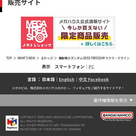
販売サイト
TOP
WHAT'S NEW
るかっぷ
機動戦士ガンダムSEED FREEDOM ラクス・クライン
表示 スマートフォン｜
PC
言語 ： 日本語｜
English
｜
中文 Facebook
メガホビは、株式会社メガハウスのホビー、フィギュアをご紹介するサイトです！
著作権情報を表示
(C) Crypton Future Media, INC. www.piapro.net(C) '25 SANRIO CO., LTD. APPR. NO. L656640(C) '25 SANRIO CO.,LTD.APPR.NO.L655202(C) '26 SANRIO CO., LTD. APPR. NO. L662313(C) '76, '19 SANRIO APPR. NO.S601931(C) & ™Warner Bros. Entertainment Inc. Publishing Rights (C) JKR. (s23)(C) 2006 円谷プロ・CBC (C) 2013 佐島勤／KADOKAWA アスキー・メディアワークス刊／魔法科高校製作委員会(C) 2015,2016 SANRIO CO.,LTD.Ⓛ APPROVAL NO.S571509(C) 2016 COVER Corp.(C) 2020 Legendary. All Rights Reserved. TM & (C) TOHO CO., LTD. MONSTERVERSE TM & (C) Legendary(C) 2021「劇場版 呪術廻戦 0」製作委員会 (C)芥見下々／集英社(C) 2024 Legendary. All Rights Reserved. GODZILLA TM & (C)TOHO CO., LTD. MONSTERVERSE TM & (C)Legendary(C) 2025 MAPPA／チェンソーマンプロジェクト (C)藤本タツキ／集英社(C) 2025 NEXON Games Co., Ltd. All Rights Reserved.(C) Crypton Future Media, INC. www.piapro.net piapro (C)MegaHouse(C) Cygames, Inc.(C) Cygames, Inc. (C) MegaHouse(C) Disney(C) KOTOBUKIYA (C)MegaHouse(C) KOTOBUKIYA・RAMPAGE (C)Masaki Apsy (C) MegaHouse(C) Naoko Takeuchi (C) 武内直子・PNP／劇場版「美少女戦士セーラームーンEternal」製作委員会(C) バードスタジオ／集英社 (C)「2018ドラゴンボール超」製作委員会(C) 尼子騒兵衛／NHK・NEP(C) 東映 (C) 石川雅之・講談社/もやしもん製作委員会 (C)'76, '88, '96, '01, '05, '19 SANRIO APPR. NO.S603299(C)「2009 ワンピース」製作委員会 (C)尾田栄一郎／集英社・フジテレビ・東映アニメーション(C)『ヒプノシスマイク-Division Rap Battle-』Rhyme Anima製作委員会(C)1982 ビックウエスト(C)1983 BIGWEST・TMS(C)1983 ビックウエスト・TMS(C)1994 BIGWEST(C)1995 HAL Laboratory, Inc. / Nintendo(C)1997 ビーパパス・さいとうちほ/小学館・少革委員会・テレビ東京(C)2001 BONES・出渕 裕／Rahxephon project(C)2001鶴田謙二/講談社・バンダイビジュアル (C)2004 AQUAPLUS(C)2004 テレビ朝日・東映ＡＧ・東映 (C)2005 BONES/Project EUREKA・MBS (C)2005 Production I.G-Aniplex-MBS・HAKUHODO (C)2005 SYUN MATSUENA/SHOGAKUKAN (C)2006 Ntreev Soft Co.,Ltd.& HanbitSoft lnc.ALL Rights Resarved (C)2006 円谷プロ・CBC(C)2006-2013 Nitroplus(C)2006竜騎士07/ひぐらしのなく頃に製作委員会･創通エージェンシー (C)2007 BIGWEST/MACROSS F PROJECT/MBS(C)2007 ビックウエスト／マクロスF製作委員会・MBS(C)2007 石森プロ・テレビ朝日・ADK・東映 (C)2007-2010 Nitroplus (C)HobbyJAPAN(C)2007-2010 Nitroplus (C)ぱすてるインク応援団 (C)SNK PLAYMORE (C)HobbyJAPAN※「THE KING OF FIGHTERS」は、株式会社SNKプレイモアの登録商標です。※「サムライスピリッツ」は、株式会社SNKプレイモアの登録商標です。(C)2008 GONZO･Nitroplus/Blassreiter Project (C)2008 VisualArt's/Key(C)2008 清水栄一・下口智裕・秋田書店/GONZO/ラインバレルパートナーズ(C)2008 清水栄一・下口智裕・秋田書店/GONZO/ラインバレルパートナーズ MegaHouse 2009 MADE IN CHINA(C)2009 HobbyJAPAN/クイーンズブレイドパートナーズ(C)2009 石森プロ・テレビ朝日・ADK・東映(C)2010 石森プロ・テレビ朝日・ADK・東映(C)2010石森プロ・テレビ朝日・ADK・東映(C)2011 平坂読・メディアファクトリー/製作委員会は友達が少ない(C)2011 石森プロ・テレビ朝日・東映AG・東映(C)2011石森プロ・テレビ朝日・東映AG・東映(C)2012 宇宙戦艦ヤマト2199 製作委員会(C)2012 石森プロ・テレビ朝日・ADK・東映(C)2012西尾維新・暁月あきら／集英社・箱庭学園生徒会(C)2013 テレビ朝日・東映AG・東映(C)2013 プロジェクトラブライブ！(C)2013 笹本祐一／朝日新聞出版・劇場版モーレツ宇宙海賊製作委員会(C)2014 BONES / Project SPACE DANDY(C)2014 Happy Elements K.K(C)2015 EXNOA LLC/NITRO PLUS(C)2015 EXNOA LLC/Nitroplus(C)2015 FiFS／ＫＡＤＯＫＡＷＡ アスキー・メディアワークス刊／POSA製作委員会(C)2015 内藤泰弘/集英社･血界戦線製作委員会(C)2016 プロジェクトラブライブ！サンシャイン!!(C)2017 川原 礫／ＫＡＤＯＫＡＷＡ アスキー・メディアワークス／ SAO-A Project(C)2017 川原 礫／ＫＡＤＯＫＡＷＡ アスキー・メディアワークス／SAO-A Project (C)MegaHouse(C)2017 時雨沢恵一／ＫＡＤＯＫＡＷＡ アスキー・メディアワークス／GGO Project (C)MegaHouse(C)2017-2019 Pyramid,Inc. / COLOPL,Inc. (C)MegaHouse(C)2017上海阅文信息技术有限公司(C)2019 Legendary and Warner Bros. Entertainment Inc. (C)2019 Pokemon. (C)1995–2019 Nintendo / Creatures Inc. / GAME FREAK inc.(C)2020 TRIGGER・中島かずき／『BNA ビー・エヌ・エー』制作委員会(C)2020 林田球･小学館／ドロヘドロ製作委員会(C)2021 BIGWEST(C)2021「シン・ウルトラマン」製作委員会 (C)円谷プロ(C)2023 KADOKAWA/ GAMERA Rebirth製作委員会(C)2024 KADOKAWA/P.A.WORKS/MAYOPAN PROJECT(C)2024 SANRIO CO., LTD. APPR. NO. L653883(C)2026 SANRIO CO., LTD. APPROVAL NO. L663707(C)2026.VIVINOS All rights reserved.(C)A-1 Pictures/Aniplex・テレビ東京(C)ABC･メ～テレ･東映アニメーション･ハピネット (C)ABC・東映アニメーション(C)Aikatsu, Pripara 10th Project(C)AIS/海上安全整備局(C)AnekoYusagi_Seira Minami/KADOKAWA/Shield Hero S3 Project(C)ATLUS (C)SEGA All rights reserved.(C)ATLUS (C)SEGA All rights reserved. (C)MegaHouse(C)ATLUS (C)SEGA/PERSONA5 the Animation Project (C)ATLUS CO.2006 ALL RIGHTS RESERVED.2008 (C)ATLUS CO.LTD.1996(C)ATLUS CO.2006 ALL RIGHTS RESERVED.LTD.1996(C)ATLUS CO.LTD.20072009(C)ATLUS. (C)SEGA.(C)B・P・W/ヒーローマン制作委員会・テレビ東京(C)BANDAI(C)BANDAI NAMCO Entertainment Inc.(C)BANDAI NAMCO Games Inc.(C)BANDAI・こどもの館(C)BNEI／PROJECT CINDERELLA(C)BNP/AIKATSU 10TH STORY(C)BNP/BANDAI, DENTSU, TV TOKYO(C)BNP/BANDAI, NAS, TV TOKYO(C)BNP/T&B PARTNERS(C)BNP/T&B PARTNERS (C)BNP/T&B MOVIE PARTNERS(C)BONES・會川 昇／コンクリートレボルティオ製作委員会(C)BONES/STAR DRIVER製作委員会・MBS(C)BONES/キャプテン・アース製作委員会・MBS(C)CAPCOM /TEAM BASARA(C)CAPCOM CO., LTD.(C)CAPCOM CO., LTD. ALL RIGHTS RESERVED.(C)CAPCOM CO.,LTD(C)CAPCOM. (C)CLAMP・ShigatsuTsuitachi CO.,LTD.／講談社(C)CLAMP・ST・講談社／NHK・NEP(C)coly(C)Dune is a trademark and copyright of Dino DeLaurentiis Corp. Licensed by Universal Studios. All Rights Reserved.(C)GAINAX・カラー(C)GAINAX×カラー(C)GREE.Inc.(C)GungHo Online Entertainment, Inc. All Rights Reserved.(C)GUST CO.,LTD.2009(C)HOBBY JAPAN(C)HobbyJAPAN Illustration：空中幼彩，F.S.(C)HobbyJAPAN Illustration：空中幼彩，F.S.く(C)HobbyJAPAN (C)HobbyJAPAN Co.,Ltd. All Rights Reserved. Lost Worlds is a trademark of Flying Buffalo lnc. and is used with permission. Illustration：えぃわ、FS、金子ひらく、黒木雅弘、みぶなつき(C)HobbyJAPAN Illustration：F.S、えぃわ、空中幼彩、久行宏和、みぶなつき、赤賀博隆(C)HobbyJAPAN Illustration：Niθ、泉まひる、緋色雪、誉(C)HobbyJAPAN Illustration：高村和宏、2号、平田雄三、F.S、松竜、かんたか (C)HobbyJAPAN Illutration：F.S、えぃわ、空中幼彩、久行宏和、みぶなつき、赤賀博隆(C)HobbyJAPAN Illutration：松竜、かんたか、えぃわ、原田将太郎、F.S、水龍敬、金子ひらく、久行宏和、2号、赤賀博隆、平田雄三、高村和宏、みぶなつき、空中幼彩、黒木雅広、ズンダレぼん(C)HobbyJAPAN 撮影：井上写真スタジオ(C)honeybee(C)Index Corporation 1995,2005(C)Index Corporation 1996,2008(C)Index Corporation 1996,2010(C)Index Corporation 2011(C)Index Corporation/「デビルサバイバー2」アニメーション製作委員会(C)Index Corporation/「ペルソナ4」アニメーション製作委員会(C)Index Corporation/「ペルソナ4」アニメーション製作委員会 (C)Index Corporation 1996,2011(C)JAPAN ACTION ENTERPRISE(C)King Record Co., Ltd.(C)Konami Digital Entertainment(C)L5/YWP・TX(C)Liber Entertainment Inc. All Rights Reserved.(C)LUCKY LAND COMMUNICATIONS/集英社・ジョジョの奇妙な冒険GW製作委員会(C)LUCKY LAND COMMUNICATIONS/集英社・ジョジョの奇妙な冒険SO製作委員会(C)Magica Quartet/Aniplex・Madoka Partners・MBS(C)Magica Quartet/Aniplex,Madoka Project(C)March·Monster (C)2017 NanPai Entertainment All Right Reserved版权所有 南派泛娱有限公司(C)MegaHouse(C)MODERHYTHM /Kazushi Kobayashi (C)MegaHouse(C)NAMCO LIMITED (C)NANOHA The MOVIE 1st PROJECT(C)Naoko Takeuchi(C)Naoko Takeuchi (C)武内直子・PNP・東映アニメーション(C)Naoko Takeuchi (C)武内直子・PNP／劇場版「美少女戦士セーラームーンCosmos」製作委員会(C)NBGI(C)NBGI/PROJECTiM@S(C)neco (C)MegaHouse(C)NEXON Games Co., Ltd. & Yostar, Inc. All Rights Reserved.(C)Nintendo / HAL Laboratory, Inc.(C)Nintendo・Creatures・GAME FREAK・TV Tokyo・ShoPro・JR Kikaku (C)Pokémon(C)Nintendo･Creatures･GAME FREAK･TV Tokyo･ShoPro･JR Kikaku(C)Pokemon(C)Nitroplus (C)Nitroplus／TYPE-MOON・ufotable・FZPC(C)Olympus Knights / Aniplex•Project AZ(C)ONE・小学館／「モブサイコ100 Ⅲ」製作委員会(C)ONE・村田雄介／集英社・ヒーロー協会本部(C)P1998-2026 (C)V・N・M(C)P1998-2027 (C)V・N・M(C)P98-23 (C)V・N・M(C)Paradox Live2020(C)PEACH‐PIT・講談社／エンブリオ捜索隊・テレビ東京(C)Petit Depotto/Project D.Q.O.(C)PLEX/MachineRobo Partner(C)POT（冨樫義博）1998年-2011年 (C)VAP・日本テレビ・集英社・マッドハウス(C)Production I.G・士郎正宗/NTV・VAP・IG・DNDP (C)PRODUCTION REED 1990(C)PRODUCTION REED 1996(C)Pyramid,Inc. / COLOPL,Inc. (C)MegaHouse(C)SEGA(C)SEGA (C)RED(C)SEGA, 2003, CHARACTERS (C)AUTOMUSS CHARACTER DESIGN：KATOKI HAJIME(C)SEGA&Index Corporation 19972005 (C)Index Corporation 2007(C)SHOJI KAWAMORI,SATELIGHT／Project AQUARION EVOL.(C)SNK CORPORATION ALL RIGHTS RESERVED.(C)SOTSU・SUNRISE (C) Crypton Future Media, INC. www.piapro.net piapro(C)Sphere All Right Reserved.(C)Spider Lily／アニプレックス・ABCアニメーション・BS11(C)SPRITE. ALL RIGHTS PESERVED.(C)SQUARE ENIX／人類会議 (C)MegaHouse(C)SRWOG PROJECT(C)SUNRISE(C)SUNRISE・R(C)SUNRISE/DD PARTNERS(C)SUNRISE/PROJECT G-AKITO Character Design (C)2006-2011 CLAMP/ST(C)SUNRISE／PROJECT G-ROZE Character Design (C)2006-2024 CLAMP・ST(C)SUNRISE／PROJECT GEASS Character Design (C)2006 CLAMP・ST(C)SUNRISE／PROJECT GEASS Character Design (C)2006-2008 CLAMP・ST(C)SUNRISE/PROJECT GEASS・MBS Character Design (C)2006 CLAMP(C)SUNRISE/PROJECT GEASS・MBS Character Design (C)2006-2008 CLAMP(C)SUNRISE/PROJECT GEASS・MBS Character Design(C)2006 CLAMP(C)SUNRISE/PROJECT L-GEASS Character Design (C)2006-2017 CLAMP・ST(C)SUNRISE／PROJECT L-GEASS Character Design (C)2006-2017 CLAMP・ST(C)SUNRISE／PROJECT L-GEASS Character Design (C)2006-2018 CLAMP・ST(C)SUNRISE/T&B PARTNERS,MBS(C)SUNRISE/VVV Committee, MBS(C)TMS(C)TOMYTEC (C)MegaHouse(C)TRIGGER・中島かずき／XFLAG(C)TSUBURAYA PRODUCTIONS(C)TSUKASA JUN 2007(C)TYPE-MOON / FGO PROJECT(C)TYPE-MOON / FGO PROJECT (C)MegaHouse(C)TYPE-MOON / FGO7 ANIME PROJECT(C)Universal City Studios LLC. All Rights Reserved.(C)UTA☆PRIPROJECT(C)VisualArt's/Key(C)X-nauts・Psikyo (C)Y.M/S,ACC(C)あfろ・芳文社／野外活動プロジェクト(C)アイドリッシュセブン(C)あさりよしとお／講談社(C)あだちとか・講談社/ノラガミ製作委員会(C)アポカリプスホテル製作委員会(C)あらゐけいいち・角川書店/東雲研究所(C)いのまたむつみ (C)藤島康介 (C)BANDAI NAMCO Entertainment Inc.(C)いのまたむつみ (C)藤島康介 (C)BNGI(C)いのまたむつみ (C)藤島康介 (C)NBGI(C)えびはら武司／LAYUP (C)おおじこうじ・京都アニメーション／岩鳶高校水泳部(C)オケアノス／「翠星のガルガンティア」製作委員会(C)オニグンソウ/集英社, もののがたり製作委員会(C)かきふらい・芳文社/桜高軽音部(C)カクダイ Authorized by Phoenix Corporation,Ltd(C)カフェノーウェア/ハマトラ製作委員会(C)カラー(C)カラー (C) MegaHouse(C)くぼたまこと/スクウェアエニックス・フライングドッグ (C)コーエーテクモゲームス All rights reserved.(C)こしたてつひろ／小学館・ShoPro(C)コロリド・ツインエンジンパートナーズ(C)サイコパス製作委員会(C)サンライズ(C)サンライズ (C)高千穂＆スタジオぬえ・サンライズ(C)サンライズ・R(C)サンライズ・テレビ東京 (C)SUNRISE・BV・WOWOW (C)スクウェアエニックス／ジャイロゼッター製作委員会・テレビ東京(C)スタジオ・ダイス/集英社・テレビ東京・KONAMI(C)タツノコプロ(C)タツノコプロ・NTV(C)つくしあきひと・竹書房／メイドインアビス「烈日の黄金郷」製作委員会(C)テレビ朝日・東映AG・東映 MegaHouse2009(C)にいさとる・講談社／WIND BREAKER Project(C)ねことうふ・一迅社／「おにまい」製作委員会(C)バード・スタジオ／集英社 (C)SAND LAND 製作委員会(C)バード・スタジオ／集英社・東映アニメーション(C)バードスタジオ／集英社 (C)「2015 ドラゴンボールＺ」製作委員会(C)バードスタジオ／集英社・フジテレビ・東映アニメーション(C)バードスタジオ／集英社・フジテレビ・東映アニメーション (C)BANDAI NAMCO Entertainment inc.(C)バードスタジオ／集英社・東映アニメーション (C)ハイクオソフト(C)はまじあき／芳文社・アニプレックス(C)ぴえろ・TooKyoGames／アクダマドライブ製作委員会(C)まつもと泉・集英社(C)まつもと泉／集英社(C)メガハウス(C)モンキーパンチ/TMS・NTV(C)ゆでたまご・東映アニメーション(C)久保帯人／集英社・テレビ東京・dentsu・ぴえろ(C)九井諒子・KADOKAWA刊／「ダンジョン飯」製作委員会(C)亀山陽平／タイタン工業(C)伊東岳彦／集英社・サンライズ(C)八木教広／集英社・「CLAYMORE制作委員会」 (C)円谷プロ(C)円谷プロ (C)2018 TRIGGER・雨宮哲／「GRIDMAN」製作委員会(C)円谷プロ (C)2023 TRIGGER・雨宮哲／「劇場版グリッドマンユニバース」製作委員会(C)創通・サンライズ(C)創通・サンライズ (C)創通・サンライズ・毎日放送(C)創通・サンライズ・MBS(C)創通・サンライズ・テレビ東京(C)創通・サンライズ・毎日放送(C)創通・フィールズ/MJP製作委員会(C)創通エージェンシー・サンライズ (C)創通エージェンシー・サンライズ・毎日放送 (C)加藤和恵/集英社・「青の祓魔師」製作委員会・MBS(C)助野