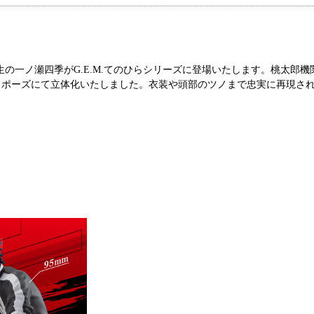
の一ノ瀬四季がG.E.M.てのひらシリーズに登場いたします。桃太郎機
りポーズにて立体化いたしました。衣装や頭部のツノまで忠実に再現さ