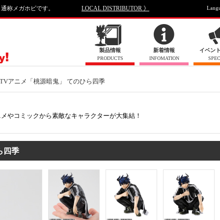
、通称メガホビです。
LOCAL DISTRIBUTOR 》
Lang
製品情報
新着情報
イベン
PRODUCTS
INFOMATION
SPEC
TVアニメ「桃源暗鬼」 てのひら四季
ニメやコミックから素敵なキャラクターが大集結！
ら四季