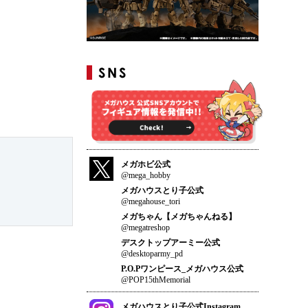
メガホビ公式
@mega_hobby
メガハウスとり子公式
@megahouse_tori
メガちゃん【メガちゃんねる】
@megatreshop
デスクトップアーミー公式
@desktoparmy_pd
P.O.Pワンピース_メガハウス公式
@POP15thMemorial
メガハウスとり子公式Instagram