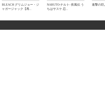
BLEACH グリムジョー・ジ
NARUTO-ナルト- 疾風伝 う
進撃の巨
ャガージャック【再
...
ちはサスケ 忍
...