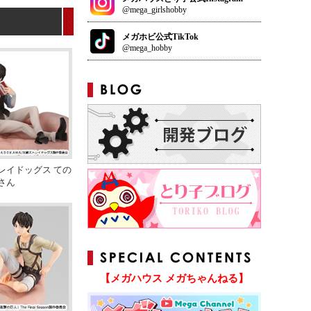
@mega_girlshobby
メガホビ公式TikTok
@mega_hobby
レイドッグス ての
さん
【メガハウス メガちゃんねる】