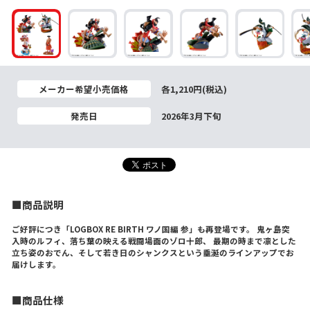
メーカー希望小売価格
各1,210円(税込)
発売日
2026年3月下旬
■商品説明
ご好評につき「LOGBOX RE BIRTH ワノ国編 参」も再登場です。 鬼ヶ島突
入時のルフィ、落ち葉の映える戦闘場面のゾロ十郎、 最期の時まで凛とした
立ち姿のおでん、そして若き日のシャンクスという垂涎のラインアップでお
届けします。
■商品仕様