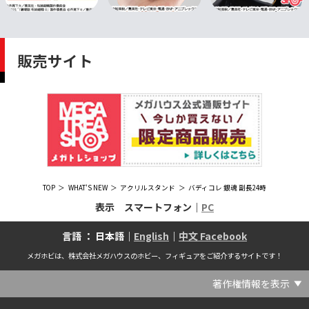
販売サイト
TOP
WHAT'S NEW
アクリルスタンド
バディコレ 銀魂 副長24時
表示 スマートフォン｜
PC
言語 ： 日本語｜
English
｜
中文 Facebook
メガホビは、株式会社メガハウスのホビー、フィギュアをご紹介するサイトです！
著作権情報を表示
(C) Crypton Future Media, INC. www.piapro.net(C) '25 SANRIO CO., LTD. APPR. NO. L656640(C) '25 SANRIO CO.,LTD.APPR.NO.L655202(C) '26 SANRIO CO., LTD. APPR. NO. L662313(C) '76, '19 SANRIO APPR. NO.S601931(C) & ™Warner Bros. Entertainment Inc. Publishing Rights (C) JKR. (s23)(C) 2006 円谷プロ・CBC (C) 2013 佐島勤／KADOKAWA アスキー・メディアワークス刊／魔法科高校製作委員会(C) 2015,2016 SANRIO CO.,LTD.Ⓛ APPROVAL NO.S571509(C) 2016 COVER Corp.(C) 2020 Legendary. All Rights Reserved. TM & (C) TOHO CO., LTD. MONSTERVERSE TM & (C) Legendary(C) 2021「劇場版 呪術廻戦 0」製作委員会 (C)芥見下々／集英社(C) 2024 Legendary. All Rights Reserved. GODZILLA TM & (C)TOHO CO., LTD. MONSTERVERSE TM & (C)Legendary(C) 2025 MAPPA／チェンソーマンプロジェクト (C)藤本タツキ／集英社(C) 2025 NEXON Games Co., Ltd. All Rights Reserved.(C) Crypton Future Media, INC. www.piapro.net piapro (C)MegaHouse(C) Cygames, Inc.(C) Cygames, Inc. (C) MegaHouse(C) Disney(C) KOTOBUKIYA (C)MegaHouse(C) KOTOBUKIYA・RAMPAGE (C)Masaki Apsy (C) MegaHouse(C) Naoko Takeuchi (C) 武内直子・PNP／劇場版「美少女戦士セーラームーンEternal」製作委員会(C) バードスタジオ／集英社 (C)「2018ドラゴンボール超」製作委員会(C) 尼子騒兵衛／NHK・NEP(C) 東映 (C) 石川雅之・講談社/もやしもん製作委員会 (C)'76, '88, '96, '01, '05, '19 SANRIO APPR. NO.S603299(C)「2009 ワンピース」製作委員会 (C)尾田栄一郎／集英社・フジテレビ・東映アニメーション(C)『ヒプノシスマイク-Division Rap Battle-』Rhyme Anima製作委員会(C)1982 ビックウエスト(C)1983 BIGWEST・TMS(C)1983 ビックウエスト・TMS(C)1994 BIGWEST(C)1995 HAL Laboratory, Inc. / Nintendo(C)1997 ビーパパス・さいとうちほ/小学館・少革委員会・テレビ東京(C)2001 BONES・出渕 裕／Rahxephon project(C)2001鶴田謙二/講談社・バンダイビジュアル (C)2004 AQUAPLUS(C)2004 テレビ朝日・東映ＡＧ・東映 (C)2005 BONES/Project EUREKA・MBS (C)2005 Production I.G-Aniplex-MBS・HAKUHODO (C)2005 SYUN MATSUENA/SHOGAKUKAN (C)2006 Ntreev Soft Co.,Ltd.& HanbitSoft lnc.ALL Rights Resarved (C)2006 円谷プロ・CBC(C)2006-2013 Nitroplus(C)2006竜騎士07/ひぐらしのなく頃に製作委員会･創通エージェンシー (C)2007 BIGWEST/MACROSS F PROJECT/MBS(C)2007 ビックウエスト／マクロスF製作委員会・MBS(C)2007 石森プロ・テレビ朝日・ADK・東映 (C)2007-2010 Nitroplus (C)HobbyJAPAN(C)2007-2010 Nitroplus (C)ぱすてるインク応援団 (C)SNK PLAYMORE (C)HobbyJAPAN※「THE KING OF FIGHTERS」は、株式会社SNKプレイモアの登録商標です。※「サムライスピリッツ」は、株式会社SNKプレイモアの登録商標です。(C)2008 GONZO･Nitroplus/Blassreiter Project (C)2008 VisualArt's/Key(C)2008 清水栄一・下口智裕・秋田書店/GONZO/ラインバレルパートナーズ(C)2008 清水栄一・下口智裕・秋田書店/GONZO/ラインバレルパートナーズ MegaHouse 2009 MADE IN CHINA(C)2009 HobbyJAPAN/クイーンズブレイドパートナーズ(C)2009 石森プロ・テレビ朝日・ADK・東映(C)2010 石森プロ・テレビ朝日・ADK・東映(C)2010石森プロ・テレビ朝日・ADK・東映(C)2011 平坂読・メディアファクトリー/製作委員会は友達が少ない(C)2011 石森プロ・テレビ朝日・東映AG・東映(C)2011石森プロ・テレビ朝日・東映AG・東映(C)2012 宇宙戦艦ヤマト2199 製作委員会(C)2012 石森プロ・テレビ朝日・ADK・東映(C)2012西尾維新・暁月あきら／集英社・箱庭学園生徒会(C)2013 テレビ朝日・東映AG・東映(C)2013 プロジェクトラブライブ！(C)2013 笹本祐一／朝日新聞出版・劇場版モーレツ宇宙海賊製作委員会(C)2014 BONES / Project SPACE DANDY(C)2014 Happy Elements K.K(C)2015 EXNOA LLC/NITRO PLUS(C)2015 EXNOA LLC/Nitroplus(C)2015 FiFS／ＫＡＤＯＫＡＷＡ アスキー・メディアワークス刊／POSA製作委員会(C)2015 内藤泰弘/集英社･血界戦線製作委員会(C)2016 プロジェクトラブライブ！サンシャイン!!(C)2017 川原 礫／ＫＡＤＯＫＡＷＡ アスキー・メディアワークス／ SAO-A Project(C)2017 川原 礫／ＫＡＤＯＫＡＷＡ アスキー・メディアワークス／SAO-A Project (C)MegaHouse(C)2017 時雨沢恵一／ＫＡＤＯＫＡＷＡ アスキー・メディアワークス／GGO Project (C)MegaHouse(C)2017-2019 Pyramid,Inc. / COLOPL,Inc. (C)MegaHouse(C)2017上海阅文信息技术有限公司(C)2019 Legendary and Warner Bros. Entertainment Inc. (C)2019 Pokemon. (C)1995–2019 Nintendo / Creatures Inc. / GAME FREAK inc.(C)2020 TRIGGER・中島かずき／『BNA ビー・エヌ・エー』制作委員会(C)2020 林田球･小学館／ドロヘドロ製作委員会(C)2021 BIGWEST(C)2021「シン・ウルトラマン」製作委員会 (C)円谷プロ(C)2023 KADOKAWA/ GAMERA Rebirth製作委員会(C)2024 KADOKAWA/P.A.WORKS/MAYOPAN PROJECT(C)2024 SANRIO CO., LTD. APPR. NO. L653883(C)2026 SANRIO CO., LTD. APPROVAL NO. L663707(C)2026.VIVINOS All rights reserved.(C)A-1 Pictures/Aniplex・テレビ東京(C)ABC･メ～テレ･東映アニメーション･ハピネット (C)ABC・東映アニメーション(C)Aikatsu, Pripara 10th Project(C)AIS/海上安全整備局(C)AnekoYusagi_Seira Minami/KADOKAWA/Shield Hero S3 Project(C)ATLUS (C)SEGA All rights reserved.(C)ATLUS (C)SEGA All rights reserved. (C)MegaHouse(C)ATLUS (C)SEGA/PERSONA5 the Animation Project (C)ATLUS CO.2006 ALL RIGHTS RESERVED.2008 (C)ATLUS CO.LTD.1996(C)ATLUS CO.2006 ALL RIGHTS RESERVED.LTD.1996(C)ATLUS CO.LTD.20072009(C)ATLUS. (C)SEGA.(C)B・P・W/ヒーローマン制作委員会・テレビ東京(C)BANDAI(C)BANDAI NAMCO Entertainment Inc.(C)BANDAI NAMCO Games Inc.(C)BANDAI・こどもの館(C)BNEI／PROJECT CINDERELLA(C)BNP/AIKATSU 10TH STORY(C)BNP/BANDAI, DENTSU, TV TOKYO(C)BNP/BANDAI, NAS, TV TOKYO(C)BNP/T&B PARTNERS(C)BNP/T&B PARTNERS (C)BNP/T&B MOVIE PARTNERS(C)BONES・會川 昇／コンクリートレボルティオ製作委員会(C)BONES/STAR DRIVER製作委員会・MBS(C)BONES/キャプテン・アース製作委員会・MBS(C)CAPCOM /TEAM BASARA(C)CAPCOM CO., LTD.(C)CAPCOM CO., LTD. ALL RIGHTS RESERVED.(C)CAPCOM CO.,LTD(C)CAPCOM. (C)CLAMP・ShigatsuTsuitachi CO.,LTD.／講談社(C)CLAMP・ST・講談社／NHK・NEP(C)coly(C)Dune is a trademark and copyright of Dino DeLaurentiis Corp. Licensed by Universal Studios. All Rights Reserved.(C)GAINAX・カラー(C)GAINAX×カラー(C)GREE.Inc.(C)GungHo Online Entertainment, Inc. All Rights Reserved.(C)GUST CO.,LTD.2009(C)HOBBY JAPAN(C)HobbyJAPAN Illustration：空中幼彩，F.S.(C)HobbyJAPAN Illustration：空中幼彩，F.S.く(C)HobbyJAPAN (C)HobbyJAPAN Co.,Ltd. All Rights Reserved. Lost Worlds is a trademark of Flying Buffalo lnc. and is used with permission. Illustration：えぃわ、FS、金子ひらく、黒木雅弘、みぶなつき(C)HobbyJAPAN Illustration：F.S、えぃわ、空中幼彩、久行宏和、みぶなつき、赤賀博隆(C)HobbyJAPAN Illustration：Niθ、泉まひる、緋色雪、誉(C)HobbyJAPAN Illustration：高村和宏、2号、平田雄三、F.S、松竜、かんたか (C)HobbyJAPAN Illutration：F.S、えぃわ、空中幼彩、久行宏和、みぶなつき、赤賀博隆(C)HobbyJAPAN Illutration：松竜、かんたか、えぃわ、原田将太郎、F.S、水龍敬、金子ひらく、久行宏和、2号、赤賀博隆、平田雄三、高村和宏、みぶなつき、空中幼彩、黒木雅広、ズンダレぼん(C)HobbyJAPAN 撮影：井上写真スタジオ(C)honeybee(C)Index Corporation 1995,2005(C)Index Corporation 1996,2008(C)Index Corporation 1996,2010(C)Index Corporation 2011(C)Index Corporation/「デビルサバイバー2」アニメーション製作委員会(C)Index Corporation/「ペルソナ4」アニメーション製作委員会(C)Index Corporation/「ペルソナ4」アニメーション製作委員会 (C)Index Corporation 1996,2011(C)JAPAN ACTION ENTERPRISE(C)King Record Co., Ltd.(C)Konami Digital Entertainment(C)L5/YWP・TX(C)Liber Entertainment Inc. All Rights Reserved.(C)LUCKY LAND COMMUNICATIONS/集英社・ジョジョの奇妙な冒険GW製作委員会(C)LUCKY LAND COMMUNICATIONS/集英社・ジョジョの奇妙な冒険SO製作委員会(C)Magica Quartet/Aniplex・Madoka Partners・MBS(C)Magica Quartet/Aniplex,Madoka Project(C)March·Monster (C)2017 NanPai Entertainment All Right Reserved版权所有 南派泛娱有限公司(C)MegaHouse(C)MODERHYTHM /Kazushi Kobayashi (C)MegaHouse(C)NAMCO LIMITED (C)NANOHA The MOVIE 1st PROJECT(C)Naoko Takeuchi(C)Naoko Takeuchi (C)武内直子・PNP・東映アニメーション(C)Naoko Takeuchi (C)武内直子・PNP／劇場版「美少女戦士セーラームーンCosmos」製作委員会(C)NBGI(C)NBGI/PROJECTiM@S(C)neco (C)MegaHouse(C)NEXON Games Co., Ltd. & Yostar, Inc. All Rights Reserved.(C)Nintendo / HAL Laboratory, Inc.(C)Nintendo・Creatures・GAME FREAK・TV Tokyo・ShoPro・JR Kikaku (C)Pokémon(C)Nintendo･Creatures･GAME FREAK･TV Tokyo･ShoPro･JR Kikaku(C)Pokemon(C)Nitroplus (C)Nitroplus／TYPE-MOON・ufotable・FZPC(C)Olympus Knights / Aniplex•Project AZ(C)ONE・小学館／「モブサイコ100 Ⅲ」製作委員会(C)ONE・村田雄介／集英社・ヒーロー協会本部(C)P1998-2026 (C)V・N・M(C)P1998-2027 (C)V・N・M(C)P98-23 (C)V・N・M(C)Paradox Live2020(C)PEACH‐PIT・講談社／エンブリオ捜索隊・テレビ東京(C)Petit Depotto/Project D.Q.O.(C)PLEX/MachineRobo Partner(C)POT（冨樫義博）1998年-2011年 (C)VAP・日本テレビ・集英社・マッドハウス(C)Production I.G・士郎正宗/NTV・VAP・IG・DNDP (C)PRODUCTION REED 1990(C)PRODUCTION REED 1996(C)Pyramid,Inc. / COLOPL,Inc. (C)MegaHouse(C)SEGA(C)SEGA (C)RED(C)SEGA, 2003, CHARACTERS (C)AUTOMUSS CHARACTER DESIGN：KATOKI HAJIME(C)SEGA&Index Corporation 19972005 (C)Index Corporation 2007(C)SHOJI KAWAMORI,SATELIGHT／Project AQUARION EVOL.(C)SNK CORPORATION ALL RIGHTS RESERVED.(C)SOTSU・SUNRISE (C) Crypton Future Media, INC. www.piapro.net piapro(C)Sphere All Right Reserved.(C)Spider Lily／アニプレックス・ABCアニメーション・BS11(C)SPRITE. ALL RIGHTS PESERVED.(C)SQUARE ENIX／人類会議 (C)MegaHouse(C)SRWOG PROJECT(C)SUNRISE(C)SUNRISE・R(C)SUNRISE/DD PARTNERS(C)SUNRISE/PROJECT G-AKITO Character Design (C)2006-2011 CLAMP/ST(C)SUNRISE／PROJECT G-ROZE Character Design (C)2006-2024 CLAMP・ST(C)SUNRISE／PROJECT GEASS Character Design (C)2006 CLAMP・ST(C)SUNRISE／PROJECT GEASS Character Design (C)2006-2008 CLAMP・ST(C)SUNRISE/PROJECT GEASS・MBS Character Design (C)2006 CLAMP(C)SUNRISE/PROJECT GEASS・MBS Character Design (C)2006-2008 CLAMP(C)SUNRISE/PROJECT GEASS・MBS Character Design(C)2006 CLAMP(C)SUNRISE/PROJECT L-GEASS Character Design (C)2006-2017 CLAMP・ST(C)SUNRISE／PROJECT L-GEASS Character Design (C)2006-2017 CLAMP・ST(C)SUNRISE／PROJECT L-GEASS Character Design (C)2006-2018 CLAMP・ST(C)SUNRISE/T&B PARTNERS,MBS(C)SUNRISE/VVV Committee, MBS(C)TMS(C)TOMYTEC (C)MegaHouse(C)TRIGGER・中島かずき／XFLAG(C)TSUBURAYA PRODUCTIONS(C)TSUKASA JUN 2007(C)TYPE-MOON / FGO PROJECT(C)TYPE-MOON / FGO PROJECT (C)MegaHouse(C)TYPE-MOON / FGO7 ANIME PROJECT(C)Universal City Studios LLC. All Rights Reserved.(C)UTA☆PRIPROJECT(C)VisualArt's/Key(C)X-nauts・Psikyo (C)Y.M/S,ACC(C)あfろ・芳文社／野外活動プロジェクト(C)アイドリッシュセブン(C)あさりよしとお／講談社(C)あだちとか・講談社/ノラガミ製作委員会(C)アポカリプスホテル製作委員会(C)あらゐけいいち・角川書店/東雲研究所(C)いのまたむつみ (C)藤島康介 (C)BANDAI NAMCO Entertainment Inc.(C)いのまたむつみ (C)藤島康介 (C)BNGI(C)いのまたむつみ (C)藤島康介 (C)NBGI(C)えびはら武司／LAYUP (C)おおじこうじ・京都アニメーション／岩鳶高校水泳部(C)オケアノス／「翠星のガルガンティア」製作委員会(C)オニグンソウ/集英社, もののがたり製作委員会(C)かきふらい・芳文社/桜高軽音部(C)カクダイ Authorized by Phoenix Corporation,Ltd(C)カフェノーウェア/ハマトラ製作委員会(C)カラー(C)カラー (C) MegaHouse(C)くぼたまこと/スクウェアエニックス・フライングドッグ (C)コーエーテクモゲームス All rights reserved.(C)こしたてつひろ／小学館・ShoPro(C)コロリド・ツインエンジンパートナーズ(C)サイコパス製作委員会(C)サンライズ(C)サンライズ (C)高千穂＆スタジオぬえ・サンライズ(C)サンライズ・R(C)サンライズ・テレビ東京 (C)SUNRISE・BV・WOWOW (C)スクウェアエニックス／ジャイロゼッター製作委員会・テレビ東京(C)スタジオ・ダイス/集英社・テレビ東京・KONAMI(C)タツノコプロ(C)タツノコプロ・NTV(C)つくしあきひと・竹書房／メイドインアビス「烈日の黄金郷」製作委員会(C)テレビ朝日・東映AG・東映 MegaHouse2009(C)にいさとる・講談社／WIND BREAKER Project(C)ねことうふ・一迅社／「おにまい」製作委員会(C)バード・スタジオ／集英社 (C)SAND LAND 製作委員会(C)バード・スタジオ／集英社・東映アニメーション(C)バードスタジオ／集英社 (C)「2015 ドラゴンボールＺ」製作委員会(C)バードスタジオ／集英社・フジテレビ・東映アニメーション(C)バードスタジオ／集英社・フジテレビ・東映アニメーション (C)BANDAI NAMCO Entertainment inc.(C)バードスタジオ／集英社・東映アニメーション (C)ハイクオソフト(C)はまじあき／芳文社・アニプレックス(C)ぴえろ・TooKyoGames／アクダマドライブ製作委員会(C)まつもと泉・集英社(C)まつもと泉／集英社(C)メガハウス(C)モンキーパンチ/TMS・NTV(C)ゆでたまご・東映アニメーション(C)久保帯人／集英社・テレビ東京・dentsu・ぴえろ(C)九井諒子・KADOKAWA刊／「ダンジョン飯」製作委員会(C)亀山陽平／タイタン工業(C)伊東岳彦／集英社・サンライズ(C)八木教広／集英社・「CLAYMORE制作委員会」 (C)円谷プロ(C)円谷プロ (C)2018 TRIGGER・雨宮哲／「GRIDMAN」製作委員会(C)円谷プロ (C)2023 TRIGGER・雨宮哲／「劇場版グリッドマンユニバース」製作委員会(C)創通・サンライズ(C)創通・サンライズ (C)創通・サンライズ・毎日放送(C)創通・サンライズ・MBS(C)創通・サンライズ・テレビ東京(C)創通・サンライズ・毎日放送(C)創通・フィールズ/MJP製作委員会(C)創通エージェンシー・サンライズ (C)創通エージェンシー・サンライズ・毎日放送 (C)加藤和恵/集英社・「青の祓魔師」製作委員会・MBS(C)助野