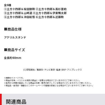
全6種
①土方十四郎＆坂田銀時 ②土方十四郎＆高杉晋助
③土方十四郎＆山崎退 ④土方十四郎＆伊東鴨太郎
⑤土方十四郎＆沖田総悟 ⑥土方十四郎＆近藤勲
■商品仕様
アクリルスタンド
■商品サイズ
全長約60mm
(C)空知英秋／集英社･テレビ東京･電通･BNP･アニプレックス
※画像はイメージです。
※商品の写真・イラストは実際の商品と一部異なる場合がございますのでご了承ください。
※発売から時間の経過している商品は生産・販売が終了している場合がございますのでご了承ください。
※商品名・発売日・価格などこのホームページの情報は変更になる場合がございますのでご了承ください。
関連商品