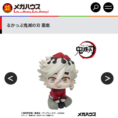
るかっぷ鬼滅の刃 童磨