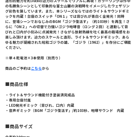
造形的魅力を約30㎝の迫力のスケールでリアルに再現！カラーリングは作中
の名勝負シーンとして印象的な富士山麓の決戦時をイメージしたウェザリン
グ彩色を施しています。また、本シリーズならではのライト＆サウンドギミ
ックを内蔵！台座のスイッチ「ON１」では背びれが青白く全発光！同時
に、登場シーンでおなじみのBGM「ゴジラ復活す」（約103秒）を再生！さ
らに「ON２」への切替で力強いゴジラ咆哮音（ロング２回）と連動して背
びれと口内が小刻みに点滅発光！さながら放射熱線を吐く最高の臨場感をお
楽しみ頂けます。迫力のスケールと造形、ライト＆サウンドギミック、あら
ゆる魅力が凝縮された昭和ゴジラの雄、「ゴジラ（1962）」を存分にご堪能
ください。
※単４乾電池×3本使用（別売り）
商品のご予約は
こちら
から
■商品仕様
・ライト＆サウンド機能付き塗装済完成品
・専用台座付属
・LED発光ギミック（背びれ、口内）内蔵
・音声ギミック（BGM「ゴジラ復活す」/約103秒、咆哮サウンド 内蔵
■商品サイズ
全高約300mm