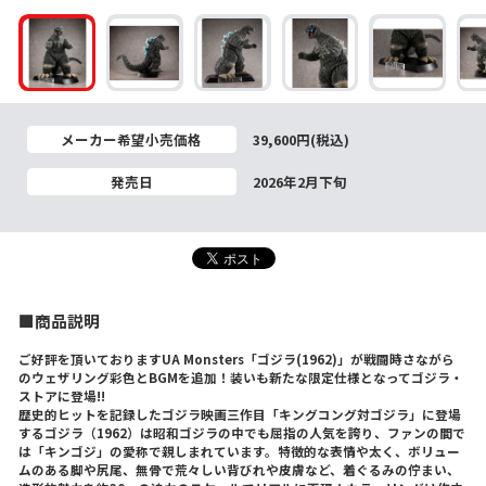
メーカー希望小売価格
39,600円(税込)
発売日
2026年2月下旬
■商品説明
ご好評を頂いておりますUA Monsters「ゴジラ(1962)」が戦闘時さながら
のウェザリング彩色とBGMを追加！装いも新たな限定仕様となってゴジラ・
ストアに登場!!
歴史的ヒットを記録したゴジラ映画三作目「キングコング対ゴジラ」に登場
するゴジラ（1962）は昭和ゴジラの中でも屈指の人気を誇り、ファンの間で
は「キンゴジ」の愛称で親しまれています。特徴的な表情や太く、ボリュー
ムのある脚や尻尾、無骨で荒々しい背びれや皮膚など、着ぐるみの佇まい、