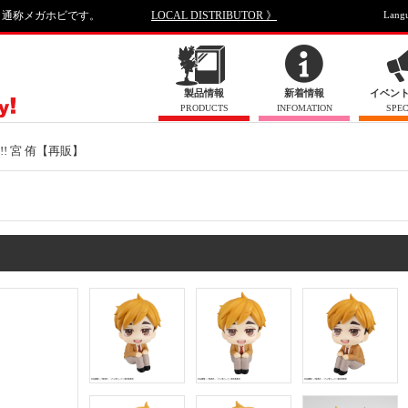
、通称メガホビです。
LOCAL DISTRIBUTOR 》
Lang
製品情報
新着情報
イベン
PRODUCTS
INFOMATION
SPEC
! 宮 侑【再販】