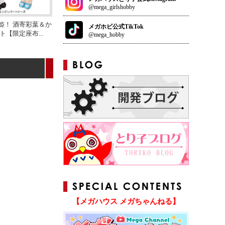
@mega_girlshobby
姫！ 酒寄彩葉＆か
メガホビ公式TikTok
ット【限定座布
...
@mega_hobby
【メガハウス メガちゃんねる】