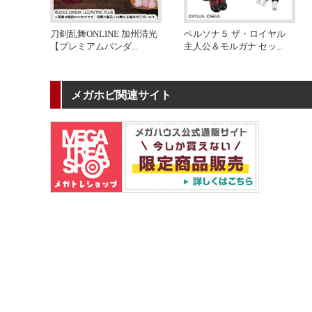
刀剣乱舞ONLINE 加州清光
ペルソナ５ ザ・ロイヤル
【プレミアムバンダ
...
主人公＆モルガナ セッ
...
メガホビ関連サイト