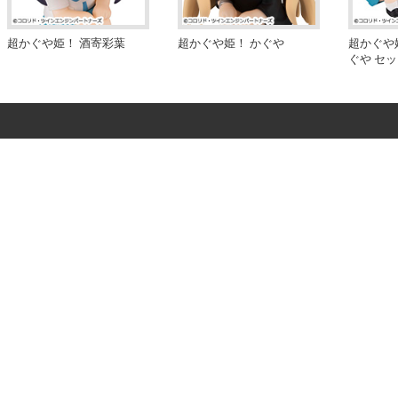
超かぐや姫！ 酒寄彩葉
超かぐや姫！ かぐや
超かぐや
ぐや セ