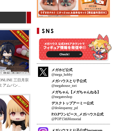
メガホビ公式
@mega_hobby
NLINE 三日月宗
メガハウスとり子公式
ミアムバン
...
@megahouse_tori
メガちゃん【メガちゃんねる】
@megatreshop
デスクトップアーミー公式
@desktoparmy_pd
P.O.Pワンピース_メガハウス公式
@POP15thMemorial
メガハウスとり子公式Instagram