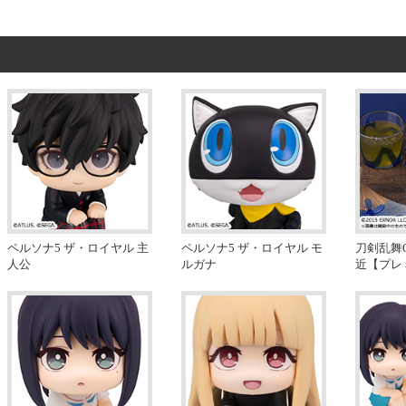
ペルソナ5 ザ・ロイヤル 主
ペルソナ5 ザ・ロイヤル モ
刀剣乱舞O
人公
ルガナ
近【プレ