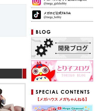
@mega_girlshobby
メガホビ公式TikTok
@mega_hobby
【メガハウス メガちゃんねる】