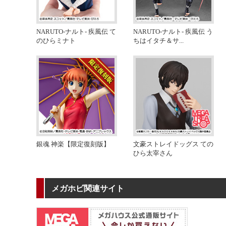
NARUTO-ナルト- 疾風伝 て
NARUTO-ナルト- 疾風伝 う
のひらミナト
ちはイタチ＆サ
...
銀魂 神楽【限定復刻版】
文豪ストレイドッグス ての
ひら太宰さん
メガホビ関連サイト