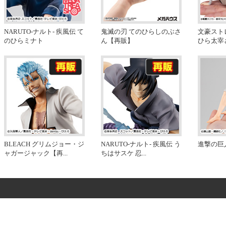
NARUTO-ナルト- 疾風伝 て
鬼滅の刃 てのひらしのぶさ
文豪スト
のひらミナト
ん【再販】
ひら太宰
BLEACH グリムジョー・ジ
NARUTO-ナルト- 疾風伝 う
進撃の巨
ャガージャック【再
...
ちはサスケ 忍
...