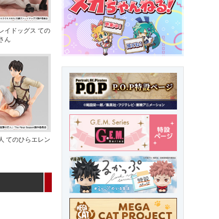
レイドッグス ての
さん
人 てのひらエレン