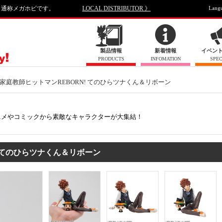
、通称メガホビです。
LOCAL DISTRIBUTOR 》
Lang
製品情報
新着情報
イベン
PRODUCTS
INFOMATION
SPEC
家庭教師ヒットマンREBORN! てのひらツナくん＆リボーン
ニメやコミックから素敵なキャラクターが大集結！
N! てのひらツナくん＆リボーン