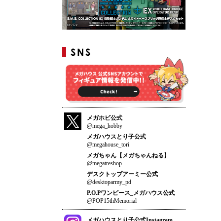
メガホビ公式
@mega_hobby
メガハウスとり子公式
@megahouse_tori
メガちゃん【メガちゃんねる】
@megatreshop
デスクトップアーミー公式
@desktoparmy_pd
P.O.Pワンピース_メガハウス公式
@POP15thMemorial
メガハウスとり子公式Instagram