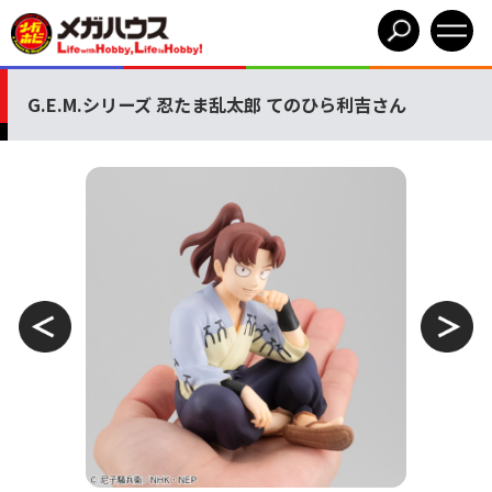
G.E.M.シリーズ 忍たま乱太郎 てのひら利吉さん