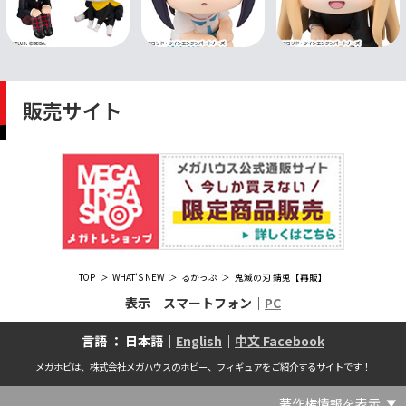
販売サイト
TOP
WHAT'S NEW
るかっぷ
鬼滅の刃 錆兎【再販】
表示 スマートフォン｜
PC
言語 ： 日本語｜
English
｜
中文 Facebook
メガホビは、株式会社メガハウスのホビー、フィギュアをご紹介するサイトです！
著作権情報を表示