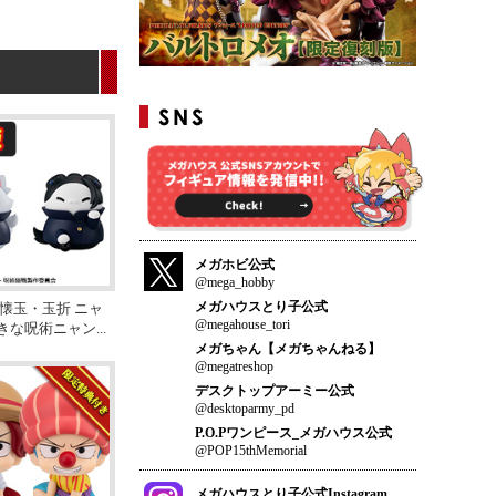
メガホビ公式
@mega_hobby
メガハウスとり子公式
 懐玉・玉折 ニャ
@megahouse_tori
きな呪術ニャン
...
メガちゃん【メガちゃんねる】
@megatreshop
デスクトップアーミー公式
@desktoparmy_pd
P.O.Pワンピース_メガハウス公式
@POP15thMemorial
メガハウスとり子公式Instagram