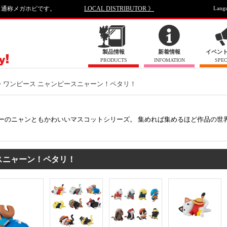
、通称メガホビです。
LOCAL DISTRIBUTOR 》
Lang
製品情報
新着情報
イベン
PRODUCTS
INFOMATION
SPEC
ワンピース ニャンピースニャーン！ペタリ！
ーのニャンともかわいいマスコットシリーズ。 集めれば集めるほど作品の世
ピースニャーン！ペタリ！