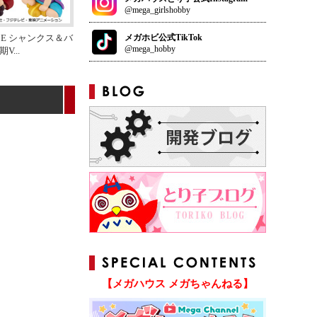
@mega_girlshobby
メガホビ公式TikTok
IECE シャンクス＆バ
@mega_hobby
期V
...
【メガハウス メガちゃんねる】