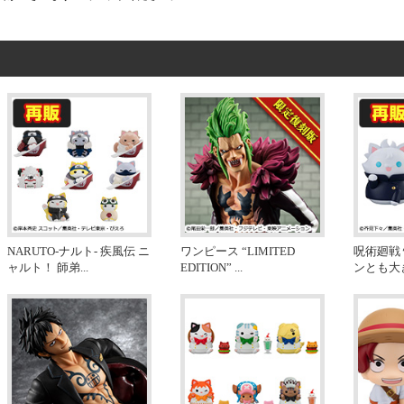
NARUTO-ナルト- 疾風伝 ニ
ワンピース “LIMITED
呪術廻戦
ャルト！ 師弟
...
EDITION”
...
ンとも大