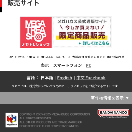
販売サイト
TOP
WHAT'S NEW
MEGA CAT PROJECT
鬼滅の刃 鬼滅の刃ニャンコ招き猫ver.壱
表示 スマートフォン｜
PC
言語 ： 日本語｜
English
｜
中文 Facebook
メガホビは、株式会社メガハウスのホビー、フィギュアをご紹介するサイトです！
著作権情報を表示
(C) Crypton Future Media, INC. www.piapro.net(C) '25 SANRIO CO., LTD. APPR. NO. L656640(C) '25 SANRIO CO.,LTD.APPR.NO.L655202(C) '26 SANRIO CO., LTD. APPR. NO. L662313(C) '76, '19 SANRIO APPR. NO.S601931(C) & ™Warner Bros. Entertainment Inc. Publishing Rights (C) JKR. (s23)(C) 2006 円谷プロ・CBC (C) 2013 佐島勤／KADOKAWA アスキー・メディアワークス刊／魔法科高校製作委員会(C) 2015,2016 SANRIO CO.,LTD.Ⓛ APPROVAL NO.S571509(C) 2016 COVER Corp.(C) 2020 Legendary. All Rights Reserved. TM & (C) TOHO CO., LTD. MONSTERVERSE TM & (C) Legendary(C) 2021「劇場版 呪術廻戦 0」製作委員会 (C)芥見下々／集英社(C) 2024 Legendary. All Rights Reserved. GODZILLA TM & (C)TOHO CO., LTD. MONSTERVERSE TM & (C)Legendary(C) 2025 MAPPA／チェンソーマンプロジェクト (C)藤本タツキ／集英社(C) 2025 NEXON Games Co., Ltd. All Rights Reserved.(C) Crypton Future Media, INC. www.piapro.net piapro (C)MegaHouse(C) Cygames, Inc.(C) Cygames, Inc. (C) MegaHouse(C) Disney(C) KOTOBUKIYA (C)MegaHouse(C) KOTOBUKIYA・RAMPAGE (C)Masaki Apsy (C) MegaHouse(C) Naoko Takeuchi (C) 武内直子・PNP／劇場版「美少女戦士セーラームーンEternal」製作委員会(C) バードスタジオ／集英社 (C)「2018ドラゴンボール超」製作委員会(C) 尼子騒兵衛／NHK・NEP(C) 東映 (C) 石川雅之・講談社/もやしもん製作委員会 (C)'76, '88, '96, '01, '05, '19 SANRIO APPR. NO.S603299(C)「2009 ワンピース」製作委員会 (C)尾田栄一郎／集英社・フジテレビ・東映アニメーション(C)『ヒプノシスマイク-Division Rap Battle-』Rhyme Anima製作委員会(C)1982 ビックウエスト(C)1983 BIGWEST・TMS(C)1983 ビックウエスト・TMS(C)1994 BIGWEST(C)1995 HAL Laboratory, Inc. / Nintendo(C)1997 ビーパパス・さいとうちほ/小学館・少革委員会・テレビ東京(C)2001 BONES・出渕 裕／Rahxephon project(C)2001鶴田謙二/講談社・バンダイビジュアル (C)2004 AQUAPLUS(C)2004 テレビ朝日・東映ＡＧ・東映 (C)2005 BONES/Project EUREKA・MBS (C)2005 Production I.G-Aniplex-MBS・HAKUHODO (C)2005 SYUN MATSUENA/SHOGAKUKAN (C)2006 Ntreev Soft Co.,Ltd.& HanbitSoft lnc.ALL Rights Resarved (C)2006 円谷プロ・CBC(C)2006-2013 Nitroplus(C)2006竜騎士07/ひぐらしのなく頃に製作委員会･創通エージェンシー (C)2007 BIGWEST/MACROSS F PROJECT/MBS(C)2007 ビックウエスト／マクロスF製作委員会・MBS(C)2007 石森プロ・テレビ朝日・ADK・東映 (C)2007-2010 Nitroplus (C)HobbyJAPAN(C)2007-2010 Nitroplus (C)ぱすてるインク応援団 (C)SNK PLAYMORE (C)HobbyJAPAN※「THE KING OF FIGHTERS」は、株式会社SNKプレイモアの登録商標です。※「サムライスピリッツ」は、株式会社SNKプレイモアの登録商標です。(C)2008 GONZO･Nitroplus/Blassreiter Project (C)2008 VisualArt's/Key(C)2008 清水栄一・下口智裕・秋田書店/GONZO/ラインバレルパートナーズ(C)2008 清水栄一・下口智裕・秋田書店/GONZO/ラインバレルパートナーズ MegaHouse 2009 MADE IN CHINA(C)2009 HobbyJAPAN/クイーンズブレイドパートナーズ(C)2009 石森プロ・テレビ朝日・ADK・東映(C)2010 石森プロ・テレビ朝日・ADK・東映(C)2010石森プロ・テレビ朝日・ADK・東映(C)2011 平坂読・メディアファクトリー/製作委員会は友達が少ない(C)2011 石森プロ・テレビ朝日・東映AG・東映(C)2011石森プロ・テレビ朝日・東映AG・東映(C)2012 宇宙戦艦ヤマト2199 製作委員会(C)2012 石森プロ・テレビ朝日・ADK・東映(C)2012西尾維新・暁月あきら／集英社・箱庭学園生徒会(C)2013 テレビ朝日・東映AG・東映(C)2013 プロジェクトラブライブ！(C)2013 笹本祐一／朝日新聞出版・劇場版モーレツ宇宙海賊製作委員会(C)2014 BONES / Project SPACE DANDY(C)2014 Happy Elements K.K(C)2015 EXNOA LLC/NITRO PLUS(C)2015 EXNOA LLC/Nitroplus(C)2015 FiFS／ＫＡＤＯＫＡＷＡ アスキー・メディアワークス刊／POSA製作委員会(C)2015 内藤泰弘/集英社･血界戦線製作委員会(C)2016 プロジェクトラブライブ！サンシャイン!!(C)2017 川原 礫／ＫＡＤＯＫＡＷＡ アスキー・メディアワークス／ SAO-A Project(C)2017 川原 礫／ＫＡＤＯＫＡＷＡ アスキー・メディアワークス／SAO-A Project (C)MegaHouse(C)2017 時雨沢恵一／ＫＡＤＯＫＡＷＡ アスキー・メディアワークス／GGO Project (C)MegaHouse(C)2017-2019 Pyramid,Inc. / COLOPL,Inc. (C)MegaHouse(C)2017上海阅文信息技术有限公司(C)2019 Legendary and Warner Bros. Entertainment Inc. (C)2019 Pokemon. (C)1995–2019 Nintendo / Creatures Inc. / GAME FREAK inc.(C)2020 TRIGGER・中島かずき／『BNA ビー・エヌ・エー』制作委員会(C)2020 林田球･小学館／ドロヘドロ製作委員会(C)2021 BIGWEST(C)2021「シン・ウルトラマン」製作委員会 (C)円谷プロ(C)2023 KADOKAWA/ GAMERA Rebirth製作委員会(C)2024 KADOKAWA/P.A.WORKS/MAYOPAN PROJECT(C)2024 SANRIO CO., LTD. APPR. NO. L653883(C)2026 SANRIO CO., LTD. APPROVAL NO. L663707(C)2026.VIVINOS All rights reserved.(C)A-1 Pictures/Aniplex・テレビ東京(C)ABC･メ～テレ･東映アニメーション･ハピネット (C)ABC・東映アニメーション(C)Aikatsu, Pripara 10th Project(C)AIS/海上安全整備局(C)AnekoYusagi_Seira Minami/KADOKAWA/Shield Hero S3 Project(C)ATLUS (C)SEGA All rights reserved.(C)ATLUS (C)SEGA All rights reserved. (C)MegaHouse(C)ATLUS (C)SEGA/PERSONA5 the Animation Project (C)ATLUS CO.2006 ALL RIGHTS RESERVED.2008 (C)ATLUS CO.LTD.1996(C)ATLUS CO.2006 ALL RIGHTS RESERVED.LTD.1996(C)ATLUS CO.LTD.20072009(C)ATLUS. (C)SEGA.(C)B・P・W/ヒーローマン制作委員会・テレビ東京(C)BANDAI(C)BANDAI NAMCO Entertainment Inc.(C)BANDAI NAMCO Games Inc.(C)BANDAI・こどもの館(C)BNEI／PROJECT CINDERELLA(C)BNP/AIKATSU 10TH STORY(C)BNP/BANDAI, DENTSU, TV TOKYO(C)BNP/BANDAI, NAS, TV TOKYO(C)BNP/T&B PARTNERS(C)BNP/T&B PARTNERS (C)BNP/T&B MOVIE PARTNERS(C)BONES・會川 昇／コンクリートレボルティオ製作委員会(C)BONES/STAR DRIVER製作委員会・MBS(C)BONES/キャプテン・アース製作委員会・MBS(C)CAPCOM /TEAM BASARA(C)CAPCOM CO., LTD.(C)CAPCOM CO., LTD. ALL RIGHTS RESERVED.(C)CAPCOM CO.,LTD(C)CAPCOM. (C)CLAMP・ShigatsuTsuitachi CO.,LTD.／講談社(C)CLAMP・ST・講談社／NHK・NEP(C)coly(C)Dune is a trademark and copyright of Dino DeLaurentiis Corp. Licensed by Universal Studios. All Rights Reserved.(C)GAINAX・カラー(C)GAINAX×カラー(C)GREE.Inc.(C)GungHo Online Entertainment, Inc. All Rights Reserved.(C)GUST CO.,LTD.2009(C)HOBBY JAPAN(C)HobbyJAPAN Illustration：空中幼彩，F.S.(C)HobbyJAPAN Illustration：空中幼彩，F.S.く(C)HobbyJAPAN (C)HobbyJAPAN Co.,Ltd. All Rights Reserved. Lost Worlds is a trademark of Flying Buffalo lnc. and is used with permission. Illustration：えぃわ、FS、金子ひらく、黒木雅弘、みぶなつき(C)HobbyJAPAN Illustration：F.S、えぃわ、空中幼彩、久行宏和、みぶなつき、赤賀博隆(C)HobbyJAPAN Illustration：Niθ、泉まひる、緋色雪、誉(C)HobbyJAPAN Illustration：高村和宏、2号、平田雄三、F.S、松竜、かんたか (C)HobbyJAPAN Illutration：F.S、えぃわ、空中幼彩、久行宏和、みぶなつき、赤賀博隆(C)HobbyJAPAN Illutration：松竜、かんたか、えぃわ、原田将太郎、F.S、水龍敬、金子ひらく、久行宏和、2号、赤賀博隆、平田雄三、高村和宏、みぶなつき、空中幼彩、黒木雅広、ズンダレぼん(C)HobbyJAPAN 撮影：井上写真スタジオ(C)honeybee(C)Index Corporation 1995,2005(C)Index Corporation 1996,2008(C)Index Corporation 1996,2010(C)Index Corporation 2011(C)Index Corporation/「デビルサバイバー2」アニメーション製作委員会(C)Index Corporation/「ペルソナ4」アニメーション製作委員会(C)Index Corporation/「ペルソナ4」アニメーション製作委員会 (C)Index Corporation 1996,2011(C)JAPAN ACTION ENTERPRISE(C)King Record Co., Ltd.(C)Konami Digital Entertainment(C)L5/YWP・TX(C)Liber Entertainment Inc. All Rights Reserved.(C)LUCKY LAND COMMUNICATIONS/集英社・ジョジョの奇妙な冒険GW製作委員会(C)LUCKY LAND COMMUNICATIONS/集英社・ジョジョの奇妙な冒険SO製作委員会(C)Magica Quartet/Aniplex・Madoka Partners・MBS(C)Magica Quartet/Aniplex,Madoka Project(C)March·Monster (C)2017 NanPai Entertainment All Right Reserved版权所有 南派泛娱有限公司(C)MegaHouse(C)MODERHYTHM /Kazushi Kobayashi (C)MegaHouse(C)NAMCO LIMITED (C)NANOHA The MOVIE 1st PROJECT(C)Naoko Takeuchi(C)Naoko Takeuchi (C)武内直子・PNP・東映アニメーション(C)Naoko Takeuchi (C)武内直子・PNP／劇場版「美少女戦士セーラームーンCosmos」製作委員会(C)NBGI(C)NBGI/PROJECTiM@S(C)neco (C)MegaHouse(C)NEXON Games Co., Ltd. & Yostar, Inc. All Rights Reserved.(C)Nintendo / HAL Laboratory, Inc.(C)Nintendo・Creatures・GAME FREAK・TV Tokyo・ShoPro・JR Kikaku (C)Pokémon(C)Nintendo･Creatures･GAME FREAK･TV Tokyo･ShoPro･JR Kikaku(C)Pokemon(C)Nitroplus (C)Nitroplus／TYPE-MOON・ufotable・FZPC(C)Olympus Knights / Aniplex•Project AZ(C)ONE・小学館／「モブサイコ100 Ⅲ」製作委員会(C)ONE・村田雄介／集英社・ヒーロー協会本部(C)P1998-2026 (C)V・N・M(C)P1998-2027 (C)V・N・M(C)P98-23 (C)V・N・M(C)Paradox Live2020(C)PEACH‐PIT・講談社／エンブリオ捜索隊・テレビ東京(C)Petit Depotto/Project D.Q.O.(C)PLEX/MachineRobo Partner(C)POT（冨樫義博）1998年-2011年 (C)VAP・日本テレビ・集英社・マッドハウス(C)Production I.G・士郎正宗/NTV・VAP・IG・DNDP (C)PRODUCTION REED 1990(C)PRODUCTION REED 1996(C)Pyramid,Inc. / COLOPL,Inc. (C)MegaHouse(C)SEGA(C)SEGA (C)RED(C)SEGA, 2003, CHARACTERS (C)AUTOMUSS CHARACTER DESIGN：KATOKI HAJIME(C)SEGA&Index Corporation 19972005 (C)Index Corporation 2007(C)SHOJI KAWAMORI,SATELIGHT／Project AQUARION EVOL.(C)SNK CORPORATION ALL RIGHTS RESERVED.(C)SOTSU・SUNRISE (C) Crypton Future Media, INC. www.piapro.net piapro(C)Sphere All Right Reserved.(C)Spider Lily／アニプレックス・ABCアニメーション・BS11(C)SPRITE. ALL RIGHTS PESERVED.(C)SQUARE ENIX／人類会議 (C)MegaHouse(C)SRWOG PROJECT(C)SUNRISE(C)SUNRISE・R(C)SUNRISE/DD PARTNERS(C)SUNRISE/PROJECT G-AKITO Character Design (C)2006-2011 CLAMP/ST(C)SUNRISE／PROJECT G-ROZE Character Design (C)2006-2024 CLAMP・ST(C)SUNRISE／PROJECT GEASS Character Design (C)2006 CLAMP・ST(C)SUNRISE／PROJECT GEASS Character Design (C)2006-2008 CLAMP・ST(C)SUNRISE/PROJECT GEASS・MBS Character Design (C)2006 CLAMP(C)SUNRISE/PROJECT GEASS・MBS Character Design (C)2006-2008 CLAMP(C)SUNRISE/PROJECT GEASS・MBS Character Design(C)2006 CLAMP(C)SUNRISE/PROJECT L-GEASS Character Design (C)2006-2017 CLAMP・ST(C)SUNRISE／PROJECT L-GEASS Character Design (C)2006-2017 CLAMP・ST(C)SUNRISE／PROJECT L-GEASS Character Design (C)2006-2018 CLAMP・ST(C)SUNRISE/T&B PARTNERS,MBS(C)SUNRISE/VVV Committee, MBS(C)TMS(C)TOMYTEC (C)MegaHouse(C)TRIGGER・中島かずき／XFLAG(C)TSUBURAYA PRODUCTIONS(C)TSUKASA JUN 2007(C)TYPE-MOON / FGO PROJECT(C)TYPE-MOON / FGO PROJECT (C)MegaHouse(C)TYPE-MOON / FGO7 ANIME PROJECT(C)Universal City Studios LLC. All Rights Reserved.(C)UTA☆PRIPROJECT(C)VisualArt's/Key(C)X-nauts・Psikyo (C)Y.M/S,ACC(C)あfろ・芳文社／野外活動プロジェクト(C)アイドリッシュセブン(C)あさりよしとお／講談社(C)あだちとか・講談社/ノラガミ製作委員会(C)アポカリプスホテル製作委員会(C)あらゐけいいち・角川書店/東雲研究所(C)いのまたむつみ (C)藤島康介 (C)BANDAI NAMCO Entertainment Inc.(C)いのまたむつみ (C)藤島康介 (C)BNGI(C)いのまたむつみ (C)藤島康介 (C)NBGI(C)えびはら武司／LAYUP (C)おおじこうじ・京都アニメーション／岩鳶高校水泳部(C)オケアノス／「翠星のガルガンティア」製作委員会(C)オニグンソウ/集英社, もののがたり製作委員会(C)かきふらい・芳文社/桜高軽音部(C)カクダイ Authorized by Phoenix Corporation,Ltd(C)カフェノーウェア/ハマトラ製作委員会(C)カラー(C)カラー (C) MegaHouse(C)くぼたまこと/スクウェアエニックス・フライングドッグ (C)コーエーテクモゲームス All rights reserved.(C)こしたてつひろ／小学館・ShoPro(C)コロリド・ツインエンジンパートナーズ(C)サイコパス製作委員会(C)サンライズ(C)サンライズ (C)高千穂＆スタジオぬえ・サンライズ(C)サンライズ・R(C)サンライズ・テレビ東京 (C)SUNRISE・BV・WOWOW (C)スクウェアエニックス／ジャイロゼッター製作委員会・テレビ東京(C)スタジオ・ダイス/集英社・テレビ東京・KONAMI(C)タツノコプロ(C)タツノコプロ・NTV(C)つくしあきひと・竹書房／メイドインアビス「烈日の黄金郷」製作委員会(C)テレビ朝日・東映AG・東映 MegaHouse2009(C)にいさとる・講談社／WIND BREAKER Project(C)ねことうふ・一迅社／「おにまい」製作委員会(C)バード・スタジオ／集英社 (C)SAND LAND 製作委員会(C)バード・スタジオ／集英社・東映アニメーション(C)バードスタジオ／集英社 (C)「2015 ドラゴンボールＺ」製作委員会(C)バードスタジオ／集英社・フジテレビ・東映アニメーション(C)バードスタジオ／集英社・フジテレビ・東映アニメーション (C)BANDAI NAMCO Entertainment inc.(C)バードスタジオ／集英社・東映アニメーション (C)ハイクオソフト(C)はまじあき／芳文社・アニプレックス(C)ぴえろ・TooKyoGames／アクダマドライブ製作委員会(C)まつもと泉・集英社(C)まつもと泉／集英社(C)メガハウス(C)モンキーパンチ/TMS・NTV(C)ゆでたまご・東映アニメーション(C)久保帯人／集英社・テレビ東京・dentsu・ぴえろ(C)九井諒子・KADOKAWA刊／「ダンジョン飯」製作委員会(C)亀山陽平／タイタン工業(C)伊東岳彦／集英社・サンライズ(C)八木教広／集英社・「CLAYMORE制作委員会」 (C)円谷プロ(C)円谷プロ (C)2018 TRIGGER・雨宮哲／「GRIDMAN」製作委員会(C)円谷プロ (C)2023 TRIGGER・雨宮哲／「劇場版グリッドマンユニバース」製作委員会(C)創通・サンライズ(C)創通・サンライズ (C)創通・サンライズ・毎日放送(C)創通・サンライズ・MBS(C)創通・サンライズ・テレビ東京(C)創通・サンライズ・毎日放送(C)創通・フィールズ/MJP製作委員会(C)創通エージェンシー・サンライズ (C)創通エージェンシー・サンライズ・毎日放送 (C)加藤和恵/集英社・「青の祓魔師」製作委員会・MBS(C)助野